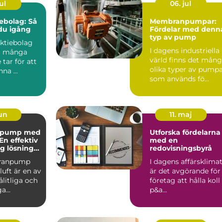
ul
06. jul
ebolag: Så
Membranpumpar:
u igång
Fördelar med denn
typ av pump
aktiebolag
I dagens industriella
eg många
värld finns det mån
 tar för att
olika typer av pump
na ...
som används fö...
jun
11. maj
pump med
Utforska fördelarna
 En effektiv
med en
ig lösning
redovisningsbyrå
behov
ranpump
I dagens affärsklima
uft är en av
är det avgörande för
litliga och
företag att hålla koll
ga
p&a...
p&a...