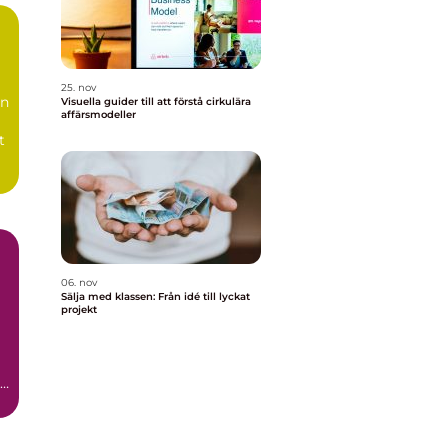
25. nov
än
Visuella guider till att förstå cirkulära
affärsmodeller
t
06. nov
Sälja med klassen: Från idé till lyckat
projekt
en