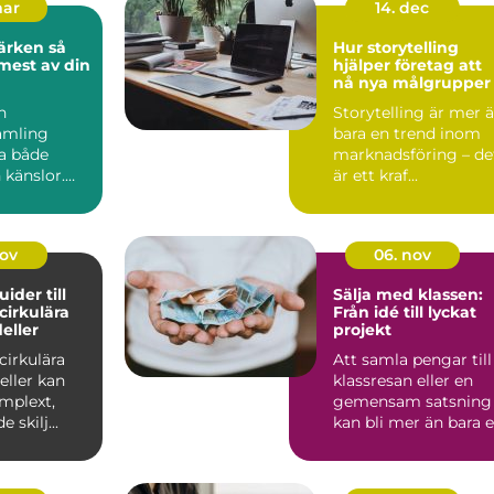
mar
14. dec
rken så
Hur storytelling
 mest av din
hjälper företag att
nå nya målgrupper
n
Storytelling är mer 
amling
bara en trend inom
ta både
marknadsföring – de
 känslor.
är ett kraf...
 ärvt
lådor frå...
nov
06. nov
uider till
Sälja med klassen:
 cirkulära
Från idé till lyckat
eller
projekt
 cirkulära
Att samla pengar till
eller kan
klassresan eller en
mplext,
gemensam satsning
 skilj...
kan bli mer än bara 
ekonomisk in...