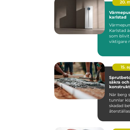
20. 
Värmepu
karlstad
Värmepu
Karlstad ä
som blivit 
viktigare 
energipri
och kraven
15. 
Sprutbeto
säkra och
konstrukt
När berg s
tunnlar klä
skadad be
återställas