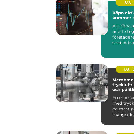
07. j
Köpa akti
kommer d
Att köpa 
är ett st
företagare
snabbt kun
09. 
Membran
tryckluft:
och pålitl
för pump
En memb
med tryckl
de mest på
mångsidi
pumparna 