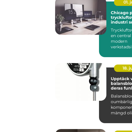
01. j
Chicago 
trycklufts
industri 
mer
Trycklufts
en central 
modern
verkstadsi
kraven på
produktivit
18. 
Upptäck v
balansblo
deras fun
Balansblo
oumbärli
komponen
mängd oli
industrier
användni
. Dessa e...