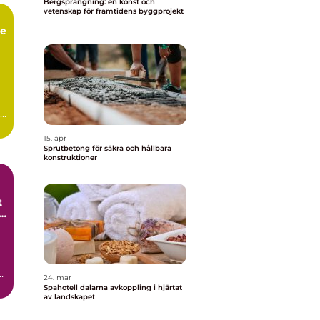
Bergsprängning: en konst och
vetenskap för framtidens byggprojekt
ce
..
15. apr
Sprutbetong för säkra och hållbara
konstruktioner
t
h
24. mar
Spahotell dalarna avkoppling i hjärtat
av landskapet