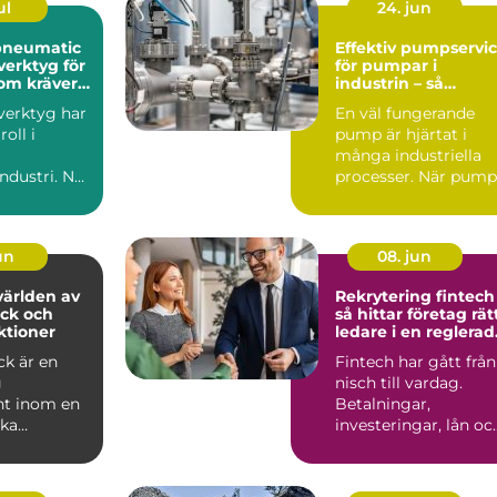
ul
24. jun
pneumatic
Effektiv pumpservi
verktyg för
för pumpar i
som kräver
industrin – så
undviker du
verktyg har
En väl fungerande
kostsamma
roll i
pump är hjärtat i
driftstopp
många industriella
ndustri. När
processer. När pump.
et, ergon...
jun
08. jun
ärlden av
Rekrytering fintech
ck och
så hittar företag rät
ktioner
ledare i en reglerad
tillväxtbransch
ck är en
Fintech har gått från
g
nisch till vardag.
t inom en
Betalningar,
ka
investeringar, lån oc
 och
försäkringar flyttar
ngsområden
in...