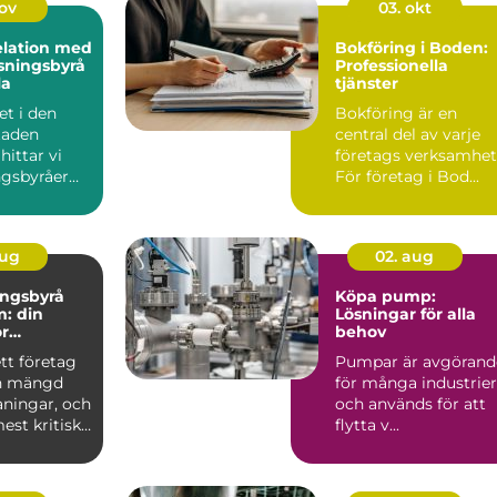
nov
03. okt
elation med
Bokföring i Boden:
sningsbyrå
Professionella
la
tjänster
et i den
Bokföring är en
staden
central del av varje
hittar vi
företags verksamhet
ngsbyråer
För företag i Bod...
er pe...
aug
02. aug
ingsbyrå
Köpa pump:
: din
Lösningar för alla
ör
behov
k
ett företag
Pumpar är avgörand
g
en mängd
för många industrier
aningar, och
och används för att
est kritiska
flytta v...