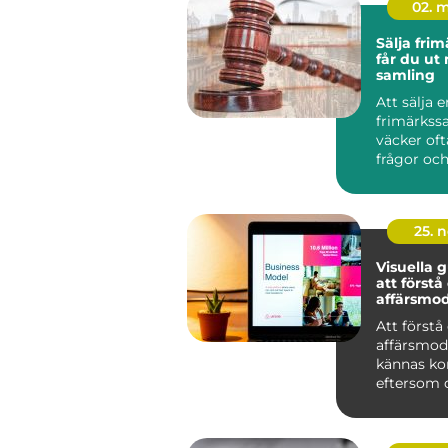
02. 
Sälja frimä
får du ut
samling
Att sälja e
frimärkss
väcker of
frågor och
Många har
album och 
25. 
Visuella g
att förstå
affärsmod
Att förstå
affärsmod
kännas ko
eftersom de