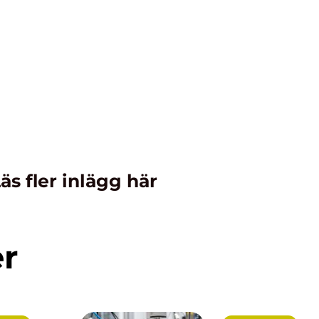
äs fler inlägg här
er