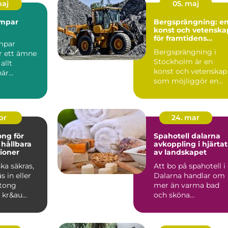
maj
05. maj
mpar
Bergsprängning: e
konst och vetenska
för framtidens
mpar
byggprojekt
Bergsprängning i
r ett ämne
Stockholm är en
allt
konst och vetenskap
när
som möjliggör en
serna ökar
värld...
 på hål...
apr
24. mar
ng för
Spahotell dalarna
 hållbara
avkoppling i hjärtat
ioner
av landskapet
ka säkras,
Att bo på spahotell i
s in eller
Dalarna handlar om
tong
mer än varma bad
 kr&au...
och sköna
behandlingar. Mång
söker sig hi...