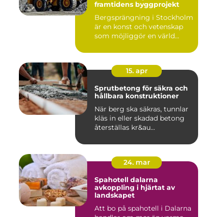
framtidens byggprojekt
Bergsprängning i Stockholm
är en konst och vetenskap
som möjliggör en värld...
15. apr
Sprutbetong för säkra och
hållbara konstruktioner
När berg ska säkras, tunnlar
kläs in eller skadad betong
återställas kr&au...
24. mar
Spahotell dalarna
avkoppling i hjärtat av
landskapet
Att bo på spahotell i Dalarna