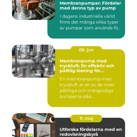
Membranpumpar: Fördelar
med denna typ av pump
I dagens industriella värld
finns det många olika typer
av pumpar som används fö...
09. jun
Membranpump med
tryckluft: En effektiv och
pålitlig lösning för
pumpbehov
En membranpump med
tryckluft är en av de mest
pålitliga och mångsidiga
pumparna p&a...
11. maj
Utforska fördelarna med en
redovisningsbyrå