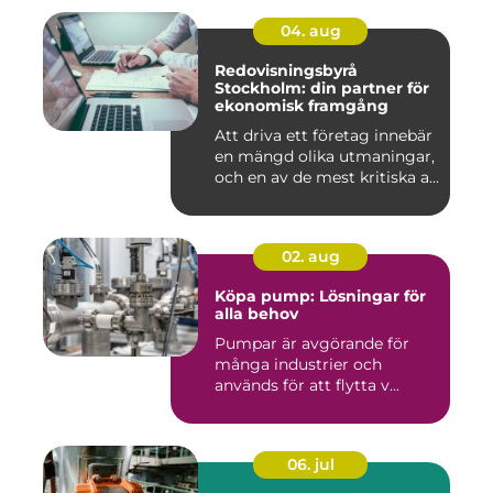
04. aug
Redovisningsbyrå
Stockholm: din partner för
ekonomisk framgång
Att driva ett företag innebär
en mängd olika utmaningar,
och en av de mest kritiska a...
02. aug
Köpa pump: Lösningar för
alla behov
Pumpar är avgörande för
många industrier och
används för att flytta v...
06. jul