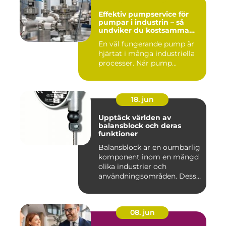
Effektiv pumpservice för
pumpar i industrin – så
undviker du kostsamma
driftstopp
En väl fungerande pump är
hjärtat i många industriella
processer. När pump...
18. jun
Upptäck världen av
balansblock och deras
funktioner
Balansblock är en oumbärlig
komponent inom en mängd
olika industrier och
användningsområden. Dessa
e...
08. jun