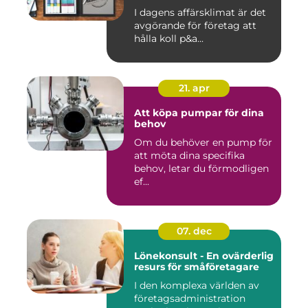
I dagens affärsklimat är det
avgörande för företag att
hålla koll p&a...
21. apr
Att köpa pumpar för dina
behov
Om du behöver en pump för
att möta dina specifika
behov, letar du förmodligen
ef...
07. dec
Lönekonsult - En ovärderlig
resurs för småföretagare
I den komplexa världen av
företagsadministration