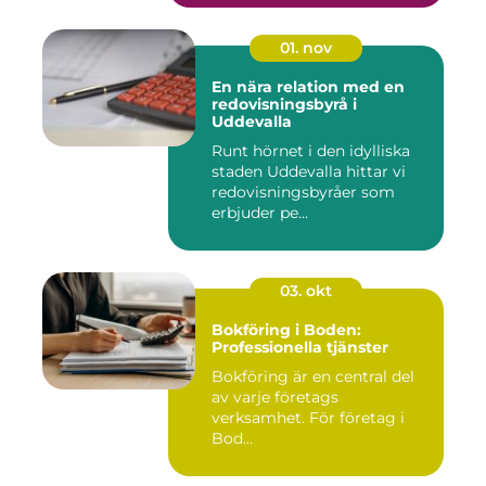
01. nov
En nära relation med en
redovisningsbyrå i
Uddevalla
Runt hörnet i den idylliska
staden Uddevalla hittar vi
redovisningsbyråer som
erbjuder pe...
03. okt
Bokföring i Boden:
Professionella tjänster
Bokföring är en central del
av varje företags
verksamhet. För företag i
Bod...