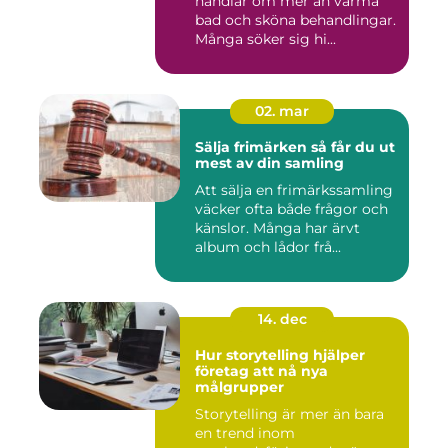
handlar om mer än varma
bad och sköna behandlingar.
Många söker sig hi...
02. mar
Sälja frimärken så får du ut
mest av din samling
Att sälja en frimärkssamling
väcker ofta både frågor och
känslor. Många har ärvt
album och lådor frå...
14. dec
Hur storytelling hjälper
företag att nå nya
målgrupper
Storytelling är mer än bara
en trend inom