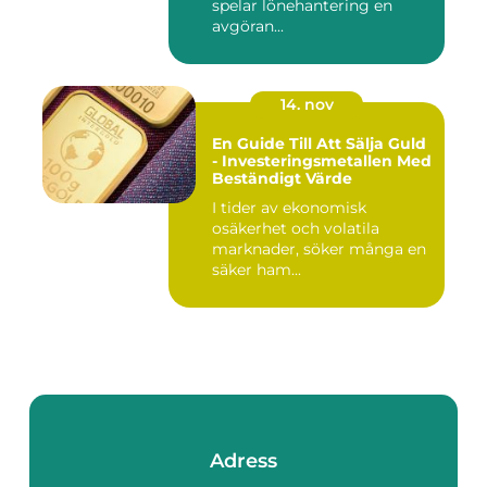
spelar lönehantering en
avgöran...
14. nov
En Guide Till Att Sälja Guld
- Investeringsmetallen Med
Beständigt Värde
I tider av ekonomisk
osäkerhet och volatila
marknader, söker många en
säker ham...
Adress