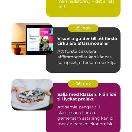
marknadsföring – det är ett
kraf...
25. nov
Visuella guider till att förstå
cirkulära affärsmodeller
Att förstå cirkulära
affärsmodeller kan kännas
komplext, eftersom de skilj...
06. nov
Sälja med klassen: Från idé
till lyckat projekt
Att samla pengar till
klassresan eller en
gemensam satsning kan bli
mer än bara en ekonomisk
in...