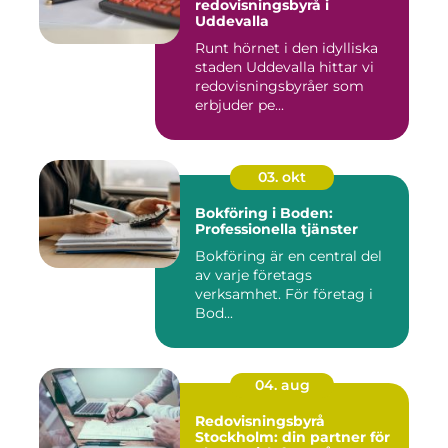
redovisningsbyrå i
Uddevalla
Runt hörnet i den idylliska
staden Uddevalla hittar vi
redovisningsbyråer som
erbjuder pe...
03. okt
Bokföring i Boden:
Professionella tjänster
Bokföring är en central del
av varje företags
verksamhet. För företag i
Bod...
04. aug
Redovisningsbyrå
Stockholm: din partner för