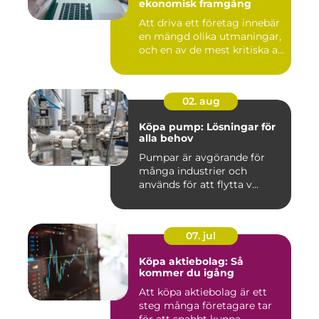
ekonomisk framgång
Att driva ett företag innebär
en mängd olika utmaningar,
och en av de mest kritiska a...
02. aug
Köpa pump: Lösningar för
alla behov
Pumpar är avgörande för
många industrier och
används för att flytta v...
07. jul
Köpa aktiebolag: Så
kommer du igång
Att köpa aktiebolag är ett
steg många företagare tar
för att snabbt kunna ...