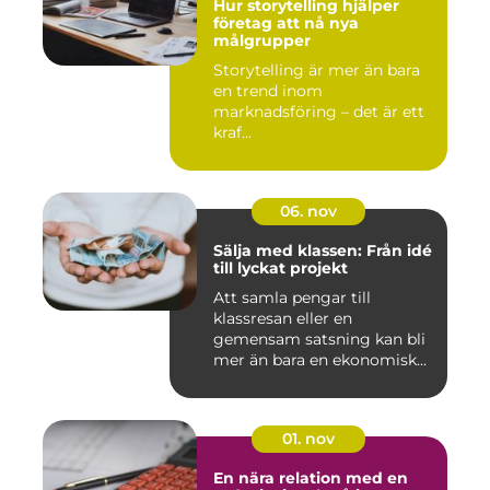
Hur storytelling hjälper
företag att nå nya
målgrupper
Storytelling är mer än bara
en trend inom
marknadsföring – det är ett
kraf...
06. nov
Sälja med klassen: Från idé
till lyckat projekt
Att samla pengar till
klassresan eller en
gemensam satsning kan bli
mer än bara en ekonomisk
in...
01. nov
En nära relation med en