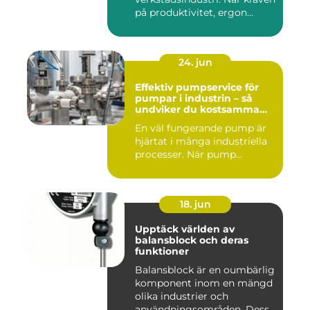
på produktivitet, ergon...
24. jun
Effektiv pumpservice för
pumpar i industrin – så
undviker du kostsamma
driftstopp
En väl fungerande pump är
hjärtat i många industriella
processer. När pump...
18. jun
Upptäck världen av
balansblock och deras
funktioner
Balansblock är en oumbärlig
komponent inom en mängd
olika industrier och
användningsområden. Dessa