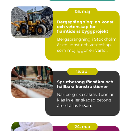
05. maj
Bergsprängning: en konst
och vetenskap för
framtidens byggprojekt
Bergsprängning i Stockholm
är en konst och vetenskap
som möjliggör en värld...
15. apr
Sprutbetong för säkra och
hållbara konstruktioner
När berg ska säkras, tunnlar
kläs in eller skadad betong
återställas kr&au...
24. mar