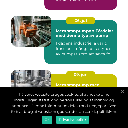
06. jul
Membranpumpar: Fördelar
med denna typ av pump
I dagens industriella värld
finns det många olika typer
av pumpar som används fö...
09. jun
Membranpump med
tryckluft: En effektiv och
pålitlig lösning för
På vores website bruges cookies til at huske dine
pumpbehov
indstillinger, statistik og personalisering af indhold og
En membranpump med
annoncer. Denne information deles med tredjepart. Ved
tryckluft är en av de mest
fortsat brug af websiden godkender du cookiepolitikken.
pålitliga och mångsidiga
pumparna p&a...
Ok
Privatlivspolitik