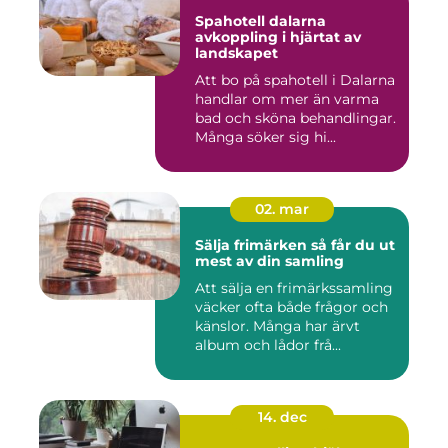
Spahotell dalarna
avkoppling i hjärtat av
landskapet
Att bo på spahotell i Dalarna
handlar om mer än varma
bad och sköna behandlingar.
Många söker sig hi...
02. mar
Sälja frimärken så får du ut
mest av din samling
Att sälja en frimärkssamling
väcker ofta både frågor och
känslor. Många har ärvt
album och lådor frå...
14. dec