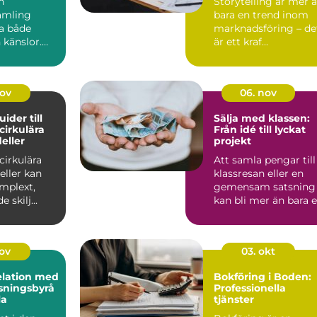
n
Storytelling är mer 
amling
bara en trend inom
ta både
marknadsföring – de
 känslor.
är ett kraf...
 ärvt
lådor frå...
nov
06. nov
uider till
Sälja med klassen:
 cirkulära
Från idé till lyckat
eller
projekt
 cirkulära
Att samla pengar till
eller kan
klassresan eller en
mplext,
gemensam satsning
 skilj...
kan bli mer än bara 
ekonomisk in...
nov
03. okt
elation med
Bokföring i Boden:
sningsbyrå
Professionella
la
tjänster