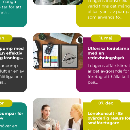
I dagens industriella
eg många
värld finns det mån
 tar för att
olika typer av pump
na ...
som används fö...
jun
11. maj
pump med
Utforska fördelarna
 En effektiv
med en
ig lösning
redovisningsbyrå
behov
ranpump
I dagens affärsklima
uft är en av
är det avgörande för
litliga och
företag att hålla koll
ga
p&a...
p&a...
apr
07. dec
pumpar för
Lönekonsult - En
ov
ovärderlig resurs fö
småföretagare
höver en