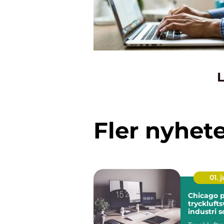
L
Fler nyhet
01. j
Chicago 
trycklufts
industri 
mer