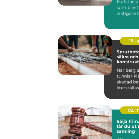
Karlstad ä
som blivit 
viktigare 
energipri
och kraven
15. 
Sprutbeto
säkra och
konstrukt
När berg s
tunnlar klä
skadad be
återställas
02. 
Sälja frimä
får du ut
samling