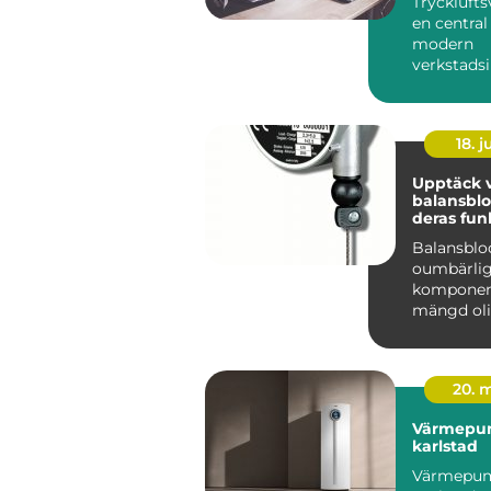
Trycklufts
en central 
modern
verkstadsi
kraven på
produktivit
18. 
Upptäck v
balansblo
deras fun
Balansblo
oumbärli
komponen
mängd oli
industrier
användni
. Dessa e...
20. 
Värmepu
karlstad
Värmepu