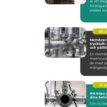
är ett st
företagare
snabbt kun
09. 
Membran
tryckluft:
och pålitl
för pump
En memb
med tryckl
de mest på
mångsidi
pumparna 
21. 
Att köpa 
dina beh
Om du be