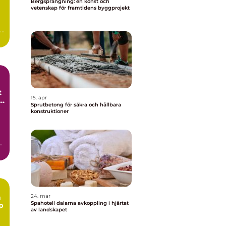
Bergsprängning: en konst och
vetenskap för framtidens byggprojekt
..
t
15. apr
Sprutbetong för säkra och hållbara
konstruktioner
h
n
24. mar
Spahotell dalarna avkoppling i hjärtat
p
av landskapet