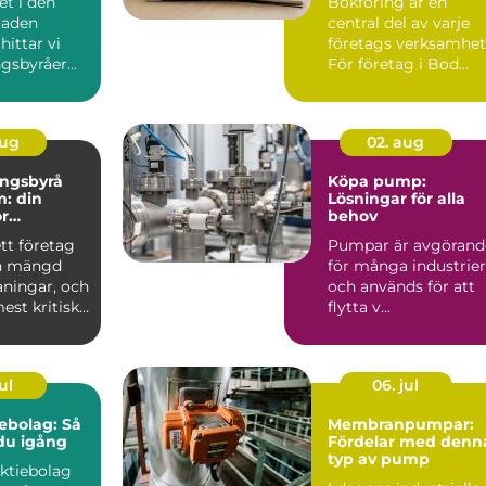
et i den
Bokföring är en
staden
central del av varje
hittar vi
företags verksamhet
ngsbyråer
För företag i Bod...
er pe...
aug
02. aug
ingsbyrå
Köpa pump:
: din
Lösningar för alla
ör
behov
k
ett företag
Pumpar är avgörand
g
en mängd
för många industrier
aningar, och
och används för att
est kritiska
flytta v...
ul
06. jul
ebolag: Så
Membranpumpar:
u igång
Fördelar med denn
typ av pump
aktiebolag