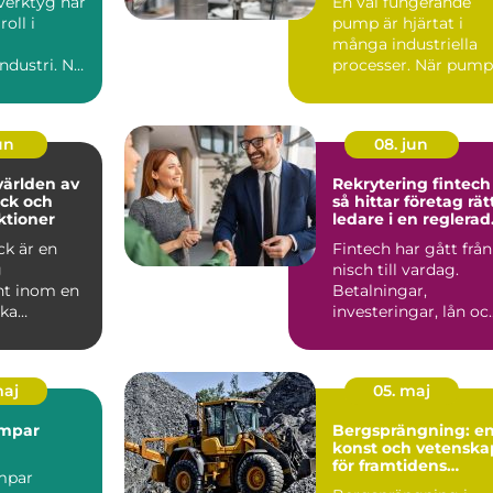
verktyg har
En väl fungerande
kostsamma
roll i
pump är hjärtat i
driftstopp
många industriella
ndustri. När
processer. När pump.
et, ergon...
jun
08. jun
ärlden av
Rekrytering fintech
ck och
så hittar företag rät
ktioner
ledare i en reglerad
tillväxtbransch
ck är en
Fintech har gått från
g
nisch till vardag.
t inom en
Betalningar,
ka
investeringar, lån oc
 och
försäkringar flyttar
ngsområden
in...
maj
05. maj
mpar
Bergsprängning: e
konst och vetenska
för framtidens
mpar
byggprojekt