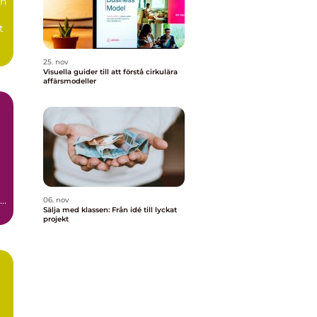
än
t
25. nov
Visuella guider till att förstå cirkulära
affärsmodeller
en
06. nov
Sälja med klassen: Från idé till lyckat
projekt