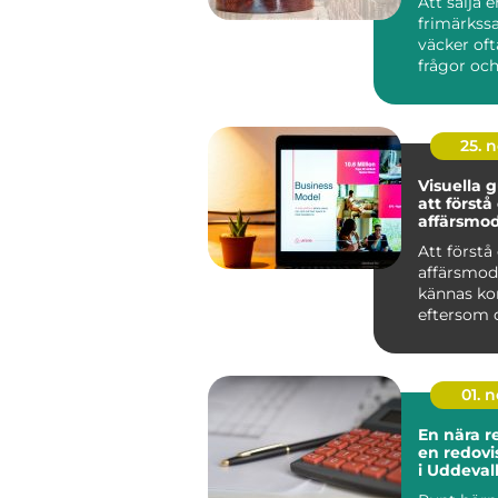
Att sälja e
frimärkss
väcker of
frågor och
Många har
album och 
25. 
Visuella g
att förstå
affärsmod
Att förstå
affärsmod
kännas ko
eftersom de
01. 
En nära r
en redovi
i Uddeval