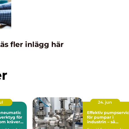
äs fler inlägg här
er
ul
24. jun
pneumatic
Effektiv pumpservi
verktyg för
för pumpar i
som kräver
industrin – så
undviker du