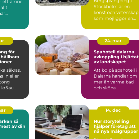
Bergsprängning i
r ett ämne
Stockholm är en
allt
konst och vetenskap
när
som möjliggör en
serna ökar
värld...
 på hål...
apr
24. mar
ng för
Spahotell dalarna
 hållbara
avkoppling i hjärtat
ioner
av landskapet
ka säkras,
Att bo på spahotell i
s in eller
Dalarna handlar om
tong
mer än varma bad
 kr&au...
och sköna
behandlingar. Mång
söker sig hi...
mar
14. dec
rken så
Hur storytelling
 mest av din
hjälper företag att
nå nya målgrupper