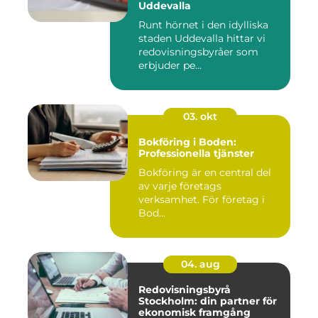
Uddevalla
Runt hörnet i den idylliska
staden Uddevalla hittar vi
redovisningsbyråer som
erbjuder pe...
03. okt
Bokföring i Boden:
Professionella tjänster
Bokföring är en central del
av varje företags
verksamhet. För företag i
Bod...
04. aug
Redovisningsbyrå
Stockholm: din partner för
ekonomisk framgång