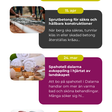
15. apr
Sprutbetong för säkra och
hållbara konstruktioner
När berg ska säkras, tunnlar
kläs in eller skadad betong
återställas kr&au...
24. mar
Spahotell dalarna
avkoppling i hjärtat av
landskapet
Att bo på spahotell i Dalarna
handlar om mer än varma
bad och sköna behandlingar.
Många söker sig hi...