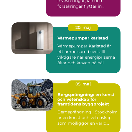
investeringar, lån och
försäkringar flyttar in...
20. maj
Värmepumpar karlstad
Värmepumpar Karlstad är
ett ämne som blivit allt
viktigare när energipriserna
ökar och kraven på hål...
05. maj
Bergsprängning: en konst
och vetenskap för
framtidens byggprojekt
Bergsprängning i Stockholm
är en konst och vetenskap
som möjliggör en värld...