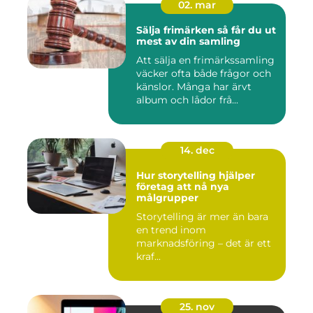
02. mar
Sälja frimärken så får du ut
mest av din samling
Att sälja en frimärkssamling
väcker ofta både frågor och
känslor. Många har ärvt
album och lådor frå...
14. dec
Hur storytelling hjälper
företag att nå nya
målgrupper
Storytelling är mer än bara
en trend inom
marknadsföring – det är ett
kraf...
25. nov