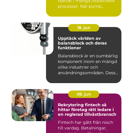
hjärtat i många industriella
processer. När pump...
18. jun
Upptäck världen av
balansblock och deras
funktioner
Balansblock är en oumbärlig
komponent inom en mängd
olika industrier och
användningsområden. Dessa
e...
08. jun
Rekrytering fintech så
hittar företag rätt ledare i
en reglerad tillväxtbransch
Fintech har gått från nisch
till vardag. Betalningar,