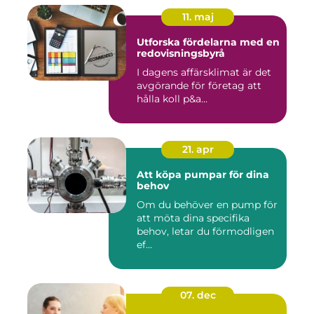
11. maj
Utforska fördelarna med en
redovisningsbyrå
I dagens affärsklimat är det
avgörande för företag att
hålla koll p&a...
21. apr
Att köpa pumpar för dina
behov
Om du behöver en pump för
att möta dina specifika
behov, letar du förmodligen
ef...
07. dec