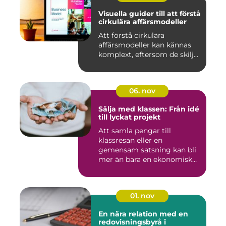
Visuella guider till att förstå
cirkulära affärsmodeller
Att förstå cirkulära
affärsmodeller kan kännas
komplext, eftersom de skilj...
06. nov
Sälja med klassen: Från idé
till lyckat projekt
Att samla pengar till
klassresan eller en
gemensam satsning kan bli
mer än bara en ekonomisk
in...
01. nov
En nära relation med en
redovisningsbyrå i