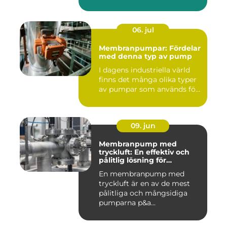
06. jul
Membranpumpar: Fördelar
med denna typ av pump
I dagens industriella värld
finns det många olika typer
av pumpar som används fö...
09. jun
Membranpump med
tryckluft: En effektiv och
pålitlig lösning för
pumpbehov
En membranpump med
tryckluft är en av de mest
pålitliga och mångsidiga
pumparna p&a...