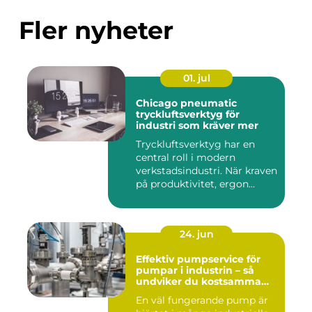
Fler nyheter
01. jul
Chicago pneumatic
tryckluftsverktyg för
industri som kräver mer
Tryckluftsverktyg har en
central roll i modern
verkstadsindustri. När kraven
på produktivitet, ergon...
24. jun
Effektiv pumpservice för
pumpar i industrin – så
undviker du kostsamma
driftstopp
En väl fungerande pump är