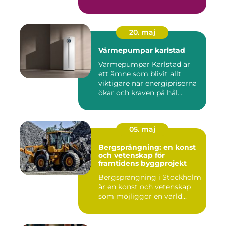
20. maj
Värmepumpar karlstad
Värmepumpar Karlstad är
ett ämne som blivit allt
viktigare när energipriserna
ökar och kraven på hål...
05. maj
Bergsprängning: en konst
och vetenskap för
framtidens byggprojekt
Bergsprängning i Stockholm
är en konst och vetenskap
som möjliggör en värld...