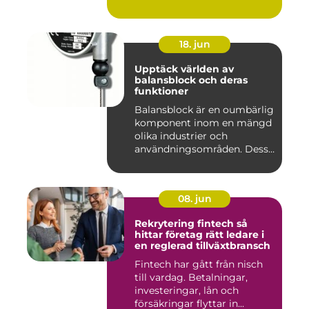
18. jun
Upptäck världen av
balansblock och deras
funktioner
Balansblock är en oumbärlig
komponent inom en mängd
olika industrier och
användningsområden. Dessa
e...
08. jun
Rekrytering fintech så
hittar företag rätt ledare i
en reglerad tillväxtbransch
Fintech har gått från nisch
till vardag. Betalningar,
investeringar, lån och
försäkringar flyttar in...