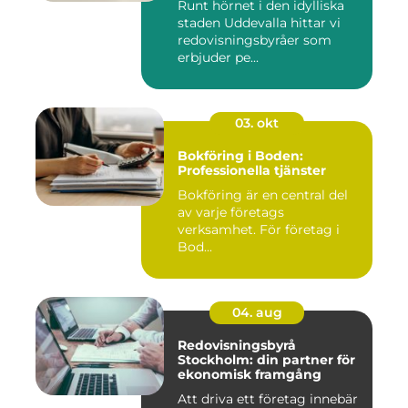
Runt hörnet i den idylliska
staden Uddevalla hittar vi
redovisningsbyråer som
erbjuder pe...
03. okt
Bokföring i Boden:
Professionella tjänster
Bokföring är en central del
av varje företags
verksamhet. För företag i
Bod...
04. aug
Redovisningsbyrå
Stockholm: din partner för
ekonomisk framgång
Att driva ett företag innebär