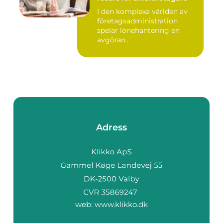
I den komplexa världen av
företagsadministration
spelar lönehantering en
avgöran...
Adress
web:
www.klikko.dk