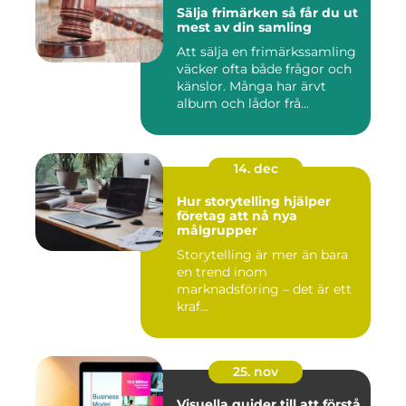
Sälja frimärken så får du ut
mest av din samling
Att sälja en frimärkssamling
väcker ofta både frågor och
känslor. Många har ärvt
album och lådor frå...
14. dec
Hur storytelling hjälper
företag att nå nya
målgrupper
Storytelling är mer än bara
en trend inom
marknadsföring – det är ett
kraf...
25. nov
Visuella guider till att förstå