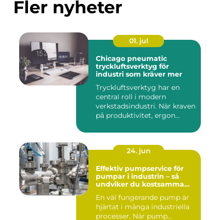
Fler nyheter
01. jul
Chicago pneumatic
tryckluftsverktyg för
industri som kräver mer
Tryckluftsverktyg har en
central roll i modern
verkstadsindustri. När kraven
på produktivitet, ergon...
24. jun
Effektiv pumpservice för
pumpar i industrin – så
undviker du kostsamma
driftstopp
En väl fungerande pump är
hjärtat i många industriella
processer. När pump...