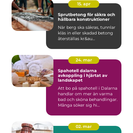
15. apr
Sprutbetong för säkra och
hållbara konstruktioner
När berg ska säkras, tunnlar
kläs in eller skadad betong
återställas kr&au...
24. mar
Spahotell dalarna
avkoppling i hjärtat av
landskapet
Att bo på spahotell i Dalarna
handlar om mer än varma
bad och sköna behandlingar.
Många söker sig hi...
02. mar