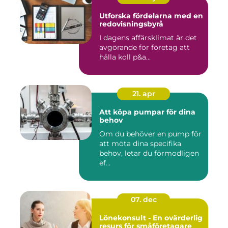
Utforska fördelarna med en
redovisningsbyrå
I dagens affärsklimat är det
avgörande för företag att
hålla koll p&a...
21. apr
Att köpa pumpar för dina
behov
Om du behöver en pump för
att möta dina specifika
behov, letar du förmodligen
ef...
07. dec
Lönekonsult - En ovärderlig
resurs för småföretagare