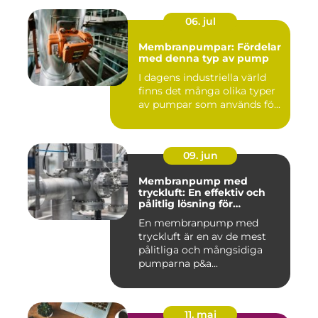
06. jul
Membranpumpar: Fördelar
med denna typ av pump
I dagens industriella värld
finns det många olika typer
av pumpar som används fö...
09. jun
Membranpump med
tryckluft: En effektiv och
pålitlig lösning för
pumpbehov
En membranpump med
tryckluft är en av de mest
pålitliga och mångsidiga
pumparna p&a...
11. maj