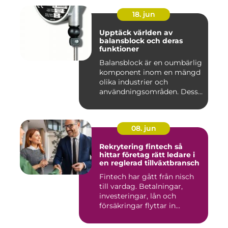
18. jun
Upptäck världen av
balansblock och deras
funktioner
Balansblock är en oumbärlig
komponent inom en mängd
olika industrier och
användningsområden. Dessa
e...
08. jun
Rekrytering fintech så
hittar företag rätt ledare i
en reglerad tillväxtbransch
Fintech har gått från nisch
till vardag. Betalningar,
investeringar, lån och
försäkringar flyttar in...