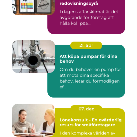
redovisningsbyrå
I dagens affärsklimat är det
avgörande för företag att
hålla koll p&a...
21. apr
Att köpa pumpar för dina
behov
Om du behöver en pump för
att möta dina specifika
behov, letar du förmodligen
ef...
07. dec
Lönekonsult - En ovärderlig
resurs för småföretagare
I den komplexa världen av