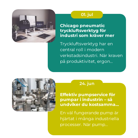
01. jul
Chicago pneumatic
tryckluftsverktyg för
industri som kräver mer
Tryckluftsverktyg har en
central roll i modern
verkstadsindustri. När kraven
på produktivitet, ergon...
24. jun
Effektiv pumpservice för
pumpar i industrin – så
undviker du kostsamma
driftstopp
En väl fungerande pump är
hjärtat i många industriella
processer. När pump...