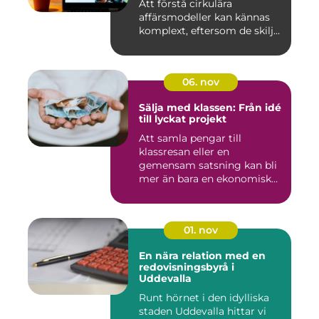
Att förstå cirkulära
affärsmodeller kan kännas
komplext, eftersom de skilj...
06. nov
Sälja med klassen: Från idé
till lyckat projekt
Att samla pengar till
klassresan eller en
gemensam satsning kan bli
mer än bara en ekonomisk
in...
01. nov
En nära relation med en
redovisningsbyrå i
Uddevalla
Runt hörnet i den idylliska
staden Uddevalla hittar vi