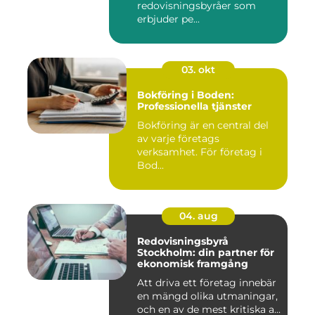
redovisningsbyråer som
erbjuder pe...
03. okt
Bokföring i Boden:
Professionella tjänster
Bokföring är en central del
av varje företags
verksamhet. För företag i
Bod...
04. aug
Redovisningsbyrå
Stockholm: din partner för
ekonomisk framgång
Att driva ett företag innebär
en mängd olika utmaningar,
och en av de mest kritiska a...