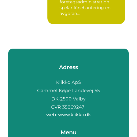
företagsadministration
spelar lönehantering en
avgöran...
Adress
web:
www.klikko.dk
Menu