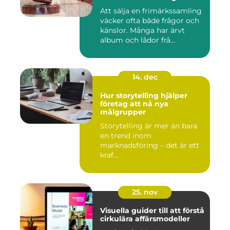
Att sälja en frimärkssamling
väcker ofta både frågor och
känslor. Många har ärvt
album och lådor frå...
14. dec
Hur storytelling hjälper
företag att nå nya
målgrupper
Storytelling är mer än bara
en trend inom
marknadsföring – det är ett
kraf...
25. nov
Visuella guider till att förstå
cirkulära affärsmodeller