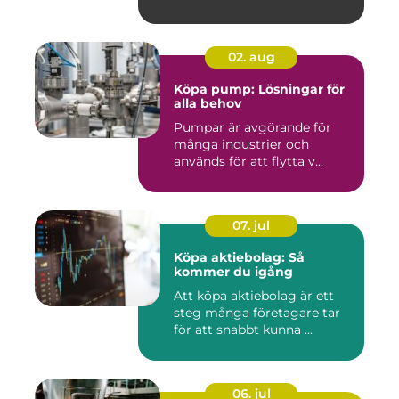
02. aug
Köpa pump: Lösningar för
alla behov
Pumpar är avgörande för
många industrier och
används för att flytta v...
07. jul
Köpa aktiebolag: Så
kommer du igång
Att köpa aktiebolag är ett
steg många företagare tar
för att snabbt kunna ...
06. jul