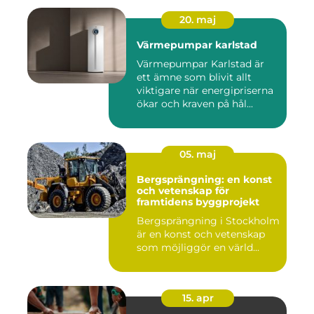
20. maj
Värmepumpar karlstad
Värmepumpar Karlstad är
ett ämne som blivit allt
viktigare när energipriserna
ökar och kraven på hål...
05. maj
Bergsprängning: en konst
och vetenskap för
framtidens byggprojekt
Bergsprängning i Stockholm
är en konst och vetenskap
som möjliggör en värld...
15. apr