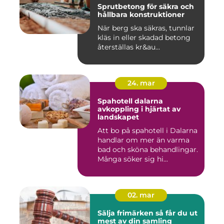
Sprutbetong för säkra och
hållbara konstruktioner
När berg ska säkras, tunnlar
kläs in eller skadad betong
återställas kr&au...
24. mar
Spahotell dalarna
avkoppling i hjärtat av
landskapet
Att bo på spahotell i Dalarna
handlar om mer än varma
bad och sköna behandlingar.
Många söker sig hi...
02. mar
Sälja frimärken så får du ut
mest av din samling