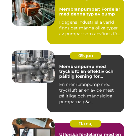
Membranpumpar: Fördelar
med denna typ av pump
I dagens industriella värld
finns det många olika typer
av pumpar som används fö...
09. jun
Membranpump med
tryckluft: En effektiv och
pålitlig lösning för
pumpbehov
En membranpump med
tryckluft är en av de mest
pålitliga och mångsidiga
pumparna p&a...
11. maj
Utforska fördelarna med en