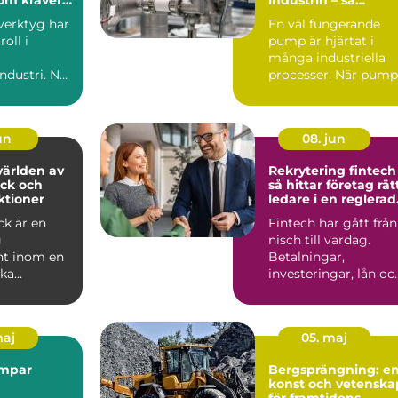
undviker du
verktyg har
En väl fungerande
kostsamma
roll i
pump är hjärtat i
driftstopp
många industriella
ndustri. När
processer. När pump.
et, ergon...
jun
08. jun
ärlden av
Rekrytering fintech
ck och
så hittar företag rät
ktioner
ledare i en reglerad
tillväxtbransch
ck är en
Fintech har gått från
g
nisch till vardag.
t inom en
Betalningar,
ka
investeringar, lån oc
 och
försäkringar flyttar
ngsområden
in...
maj
05. maj
mpar
Bergsprängning: e
konst och vetenska
för framtidens