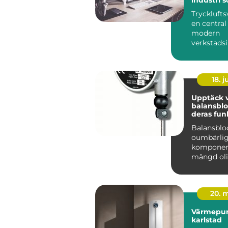
mer
Trycklufts
en central 
modern
verkstadsi
kraven på
produktivit
18. 
Upptäck v
balansblo
deras fun
Balansblo
oumbärli
komponen
mängd oli
industrier
användni
. Dessa e...
20. 
Värmepu
karlstad