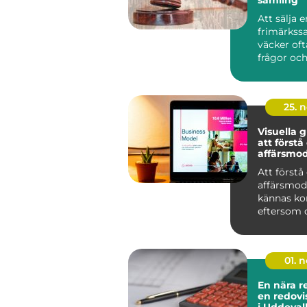
Att sälja e
frimärkss
väcker of
frågor och
Många har
album och 
25. 
Visuella g
att förstå
affärsmod
Att förstå
affärsmod
kännas ko
eftersom de
01. 
En nära r
en redovi
i Uddeval