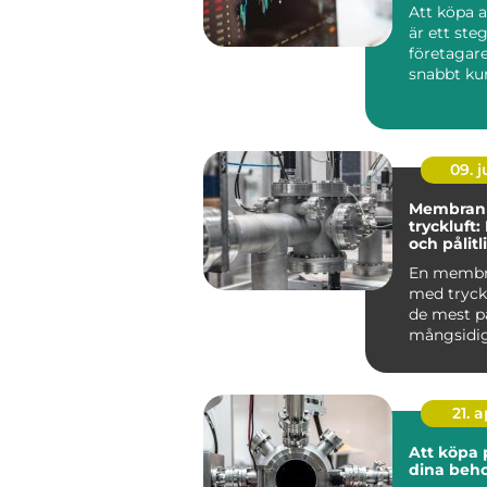
Att köpa 
är ett st
företagare
snabbt kun
09. 
Membran
tryckluft:
och pålitl
för pump
En memb
med tryckl
de mest på
mångsidi
pumparna 
21. 
Att köpa 
dina beh