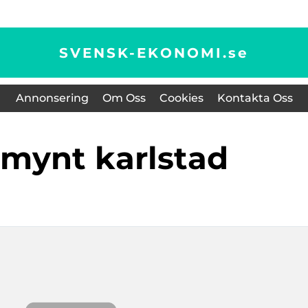
SVENSK-EKONOMI.
se
Annonsering
Om Oss
Cookies
Kontakta Oss
a mynt karlstad