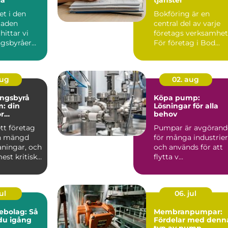
et i den
Bokföring är en
staden
central del av varje
hittar vi
företags verksamhet
ngsbyråer
För företag i Bod...
er pe...
aug
02. aug
ingsbyrå
Köpa pump:
: din
Lösningar för alla
ör
behov
k
ett företag
Pumpar är avgörand
g
en mängd
för många industrier
aningar, och
och används för att
est kritiska
flytta v...
ul
06. jul
ebolag: Så
Membranpumpar:
u igång
Fördelar med denn
typ av pump