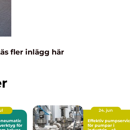
äs fler inlägg här
er
ul
24. jun
pneumatic
Effektiv pumpservi
verktyg för
för pumpar i
som kräver
industrin – så