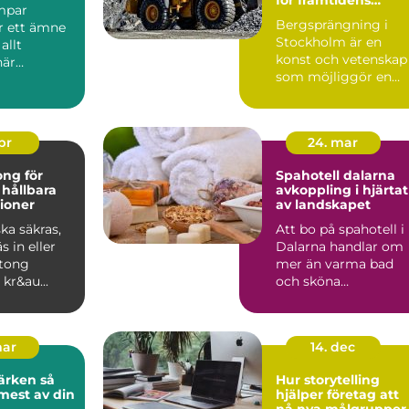
mpar
byggprojekt
Bergsprängning i
r ett ämne
Stockholm är en
allt
konst och vetenskap
när
som möjliggör en
serna ökar
värld...
 på hål...
apr
24. mar
ng för
Spahotell dalarna
 hållbara
avkoppling i hjärtat
ioner
av landskapet
ka säkras,
Att bo på spahotell i
s in eller
Dalarna handlar om
tong
mer än varma bad
 kr&au...
och sköna
behandlingar. Mång
söker sig hi...
mar
14. dec
rken så
Hur storytelling
 mest av din
hjälper företag att
nå nya målgrupper