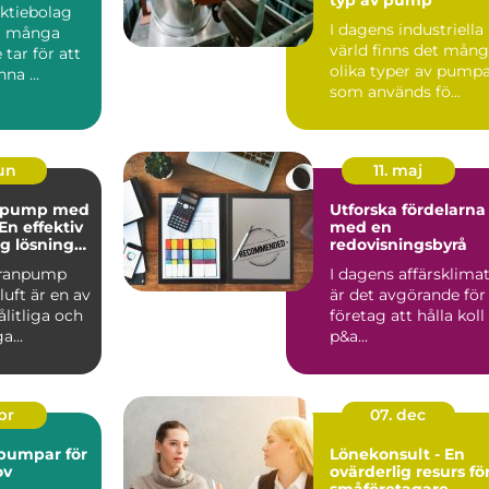
aktiebolag
I dagens industriella
eg många
värld finns det mån
 tar för att
olika typer av pump
na ...
som används fö...
jun
11. maj
pump med
Utforska fördelarna
 En effektiv
med en
ig lösning
redovisningsbyrå
behov
ranpump
I dagens affärsklima
uft är en av
är det avgörande för
litliga och
företag att hålla koll
ga
p&a...
p&a...
apr
07. dec
pumpar för
Lönekonsult - En
ov
ovärderlig resurs fö
småföretagare