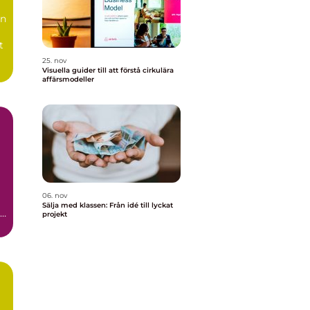
än
t
25. nov
Visuella guider till att förstå cirkulära
affärsmodeller
06. nov
Sälja med klassen: Från idé till lyckat
en
projekt