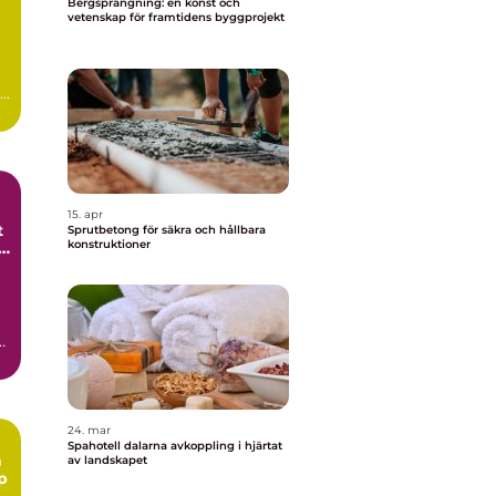
Bergsprängning: en konst och
vetenskap för framtidens byggprojekt
..
15. apr
t
Sprutbetong för säkra och hållbara
konstruktioner
h
24. mar
Spahotell dalarna avkoppling i hjärtat
n
av landskapet
p