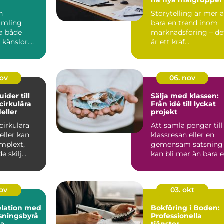
n
Storytelling är mer 
amling
bara en trend inom
ta både
marknadsföring – de
 känslor.
är ett kraf...
 ärvt
lådor frå...
nov
06. nov
uider till
Sälja med klassen:
 cirkulära
Från idé till lyckat
eller
projekt
 cirkulära
Att samla pengar till
eller kan
klassresan eller en
mplext,
gemensam satsning
 skilj...
kan bli mer än bara 
ekonomisk in...
nov
03. okt
elation med
Bokföring i Boden:
sningsbyrå
Professionella
la
tjänster