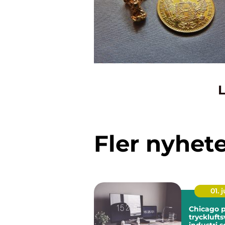
L
Fler nyhet
01. j
Chicago 
trycklufts
industri 