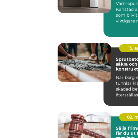
Värmepu
Karlstad ä
som blivit 
viktigare 
energipri
och kraven
15. 
Sprutbeto
säkra och
konstrukt
När berg s
tunnlar klä
skadad be
återställas
02. 
Sälja frimä
får du ut
samling