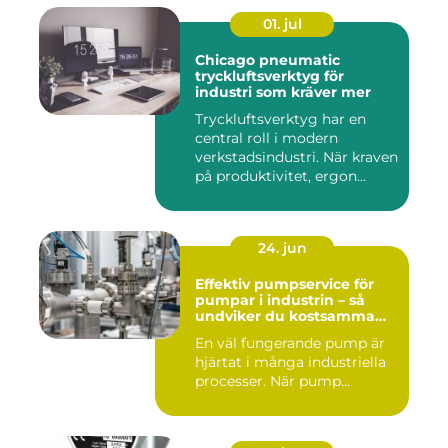
01. jul
Chicago pneumatic
tryckluftsverktyg för
industri som kräver mer
Tryckluftsverktyg har en
central roll i modern
verkstadsindustri. När kraven
på produktivitet, ergon...
24. jun
Effektiv pumpservice för
pumpar i industrin – så
undviker du kostsamma
driftstopp
En väl fungerande pump är
hjärtat i många industriella
processer. När pump...