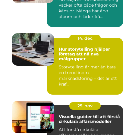
väcker ofta både frågor och
känslor. Många har ärvt
album och lådor frå...
14. dec
Hur storytelling hjälper
företag att nå nya
målgrupper
Storytelling är mer än bara
en trend inom
marknadsföring – det är ett
kraf...
25. nov
Visuella guider till att förstå
cirkulära affärsmodeller
Att förstå cirkulära