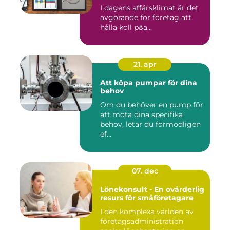
I dagens affärsklimat är det
avgörande för företag att
hålla koll p&a...
21. apr
Att köpa pumpar för dina
behov
Om du behöver en pump för
att möta dina specifika
behov, letar du förmodligen
ef...
07. dec
Lönekonsult - En ovärderlig
resurs för småföretagare
I den komplexa världen av
företagsadministration