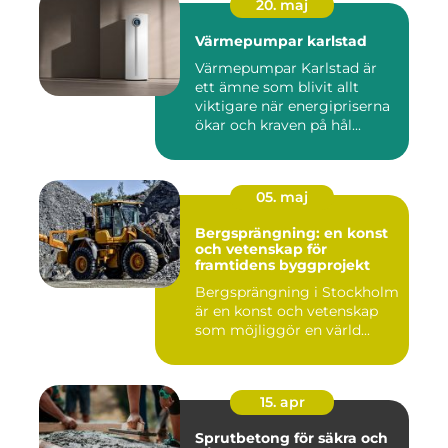
20. maj
Värmepumpar karlstad
Värmepumpar Karlstad är
ett ämne som blivit allt
viktigare när energipriserna
ökar och kraven på hål...
05. maj
Bergsprängning: en konst
och vetenskap för
framtidens byggprojekt
Bergsprängning i Stockholm
är en konst och vetenskap
som möjliggör en värld...
15. apr
Sprutbetong för säkra och