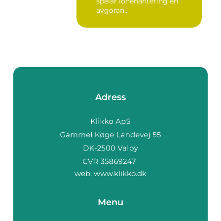
spelar lönehantering en
avgöran...
Adress
web:
www.klikko.dk
Menu