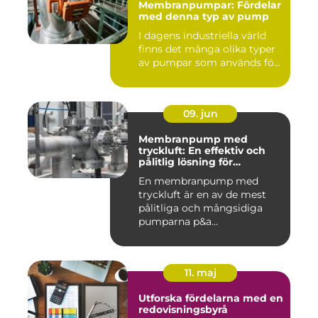
Membranpumpar: Fördelar
med denna typ av pump
I dagens industriella värld
finns det många olika typer
av pumpar som används fö...
09. jun
Membranpump med
tryckluft: En effektiv och
pålitlig lösning för
pumpbehov
En membranpump med
tryckluft är en av de mest
pålitliga och mångsidiga
pumparna p&a...
11. maj
Utforska fördelarna med en
redovisningsbyrå