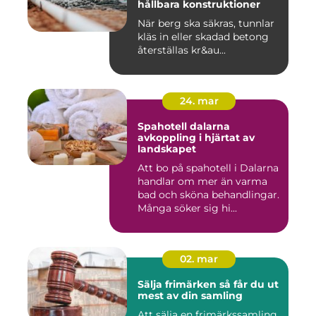
hållbara konstruktioner
När berg ska säkras, tunnlar
kläs in eller skadad betong
återställas kr&au...
24. mar
Spahotell dalarna
avkoppling i hjärtat av
landskapet
Att bo på spahotell i Dalarna
handlar om mer än varma
bad och sköna behandlingar.
Många söker sig hi...
02. mar
Sälja frimärken så får du ut
mest av din samling
Att sälja en frimärkssamling