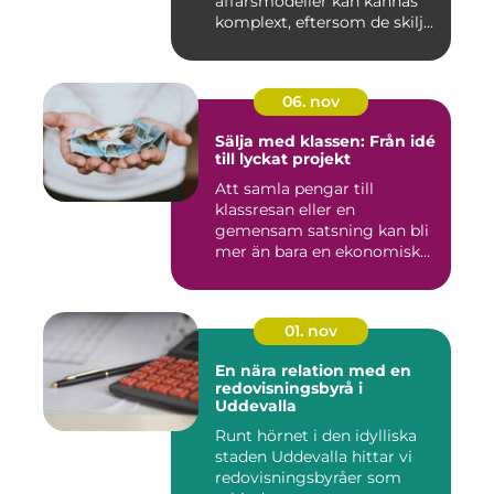
affärsmodeller kan kännas
komplext, eftersom de skilj...
06. nov
Sälja med klassen: Från idé
till lyckat projekt
Att samla pengar till
klassresan eller en
gemensam satsning kan bli
mer än bara en ekonomisk
in...
01. nov
En nära relation med en
redovisningsbyrå i
Uddevalla
Runt hörnet i den idylliska
staden Uddevalla hittar vi
redovisningsbyråer som