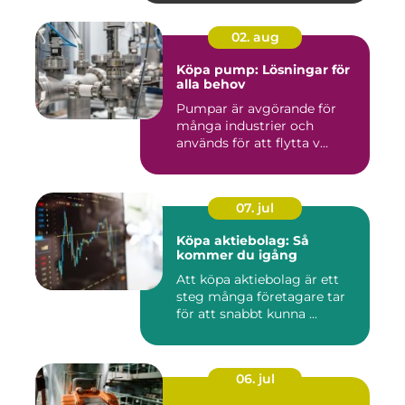
02. aug
Köpa pump: Lösningar för
alla behov
Pumpar är avgörande för
många industrier och
används för att flytta v...
07. jul
Köpa aktiebolag: Så
kommer du igång
Att köpa aktiebolag är ett
steg många företagare tar
för att snabbt kunna ...
06. jul