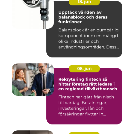
18. jun
Upptäck världen av
balansblock och deras
funktioner
Balansblock är en oumbärlig
komponent inom en mängd
olika industrier och
användningsområden. Dessa
e...
08. jun
Rekrytering fintech så
hittar företag rätt ledare i
en reglerad tillväxtbransch
Fintech har gått från nisch
till vardag. Betalningar,
investeringar, lån och
försäkringar flyttar in...