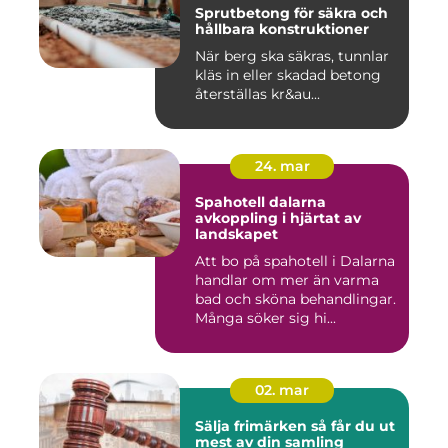
Sprutbetong för säkra och
hållbara konstruktioner
När berg ska säkras, tunnlar
kläs in eller skadad betong
återställas kr&au...
24. mar
Spahotell dalarna
avkoppling i hjärtat av
landskapet
Att bo på spahotell i Dalarna
handlar om mer än varma
bad och sköna behandlingar.
Många söker sig hi...
02. mar
Sälja frimärken så får du ut
mest av din samling