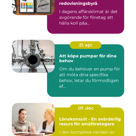
redovisningsbyrå
I dagens affärsklimat är det
avgörande för företag att
hålla koll p&a...
21. apr
Att köpa pumpar för dina
behov
Om du behöver en pump för
att möta dina specifika
behov, letar du förmodligen
ef...
07. dec
Lönekonsult - En ovärderlig
resurs för småföretagare
I den komplexa världen av