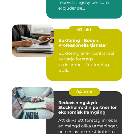
redovisningsbyråer som
erbjuder pe...
03. okt
Bokföring i Boden:
Professionella tjänster
Bokföring är en central del
av varje företags
verksamhet. För företag i
Bod...
04. aug
Redovisningsbyrå
Stockholm: din partner för
ekonomisk framgång
Att driva ett företag innebär
en mängd olika utmaningar,
och en av de mest kritiska a...