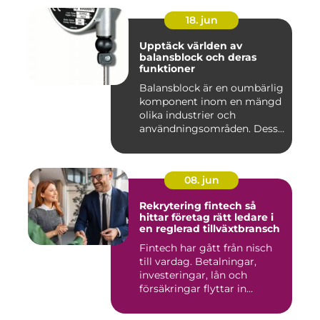
18. jun
Upptäck världen av
balansblock och deras
funktioner
Balansblock är en oumbärlig
komponent inom en mängd
olika industrier och
användningsområden. Dessa
e...
08. jun
Rekrytering fintech så
hittar företag rätt ledare i
en reglerad tillväxtbransch
Fintech har gått från nisch
till vardag. Betalningar,
investeringar, lån och
försäkringar flyttar in...