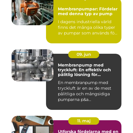
Membranpumpar: Fördelar
med denna typ av pump
I dagens industriella värld
finns det många olika typer
av pumpar som används fö...
09. jun
Membranpump med
tryckluft: En effektiv och
pålitlig lösning för
pumpbehov
En membranpump med
tryckluft är en av de mest
pålitliga och mångsidiga
pumparna p&a...
11. maj
Utforska fördelarna med en