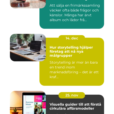
Att sälja en frimärkssamling
väcker ofta både frågor och
känslor. Många har ärvt
album och lådor frå...
14. dec
Hur storytelling hjälper
företag att nå nya
målgrupper
Storytelling är mer än bara
en trend inom
marknadsföring – det är ett
kraf...
25. nov
Visuella guider till att förstå
cirkulära affärsmodeller