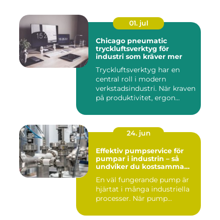
01. jul
Chicago pneumatic
tryckluftsverktyg för
industri som kräver mer
Tryckluftsverktyg har en
central roll i modern
verkstadsindustri. När kraven
på produktivitet, ergon...
24. jun
Effektiv pumpservice för
pumpar i industrin – så
undviker du kostsamma
driftstopp
En väl fungerande pump är
hjärtat i många industriella
processer. När pump...