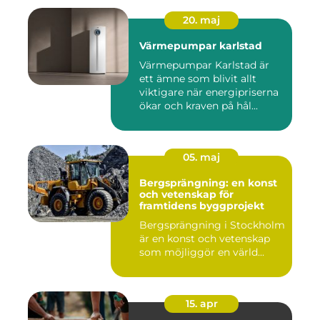
20. maj
Värmepumpar karlstad
Värmepumpar Karlstad är
ett ämne som blivit allt
viktigare när energipriserna
ökar och kraven på hål...
05. maj
Bergsprängning: en konst
och vetenskap för
framtidens byggprojekt
Bergsprängning i Stockholm
är en konst och vetenskap
som möjliggör en värld...
15. apr