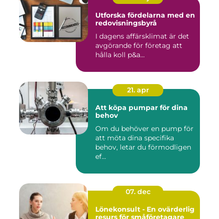
Utforska fördelarna med en
redovisningsbyrå
I dagens affärsklimat är det
avgörande för företag att
hålla koll p&a...
21. apr
Att köpa pumpar för dina
behov
Om du behöver en pump för
att möta dina specifika
behov, letar du förmodligen
ef...
07. dec
Lönekonsult - En ovärderlig
resurs för småföretagare