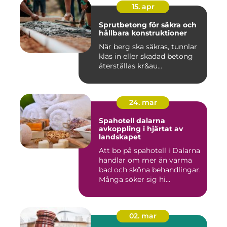
15. apr
Sprutbetong för säkra och
hållbara konstruktioner
När berg ska säkras, tunnlar
kläs in eller skadad betong
återställas kr&au...
24. mar
Spahotell dalarna
avkoppling i hjärtat av
landskapet
Att bo på spahotell i Dalarna
handlar om mer än varma
bad och sköna behandlingar.
Många söker sig hi...
02. mar