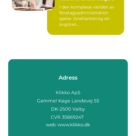
I den komplexa världen av
företagsadministration
spelar lönehantering en
avgöran...
Adress
web:
www.klikko.dk