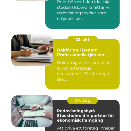
Runt hörnet i den idylliska
staden Uddevalla hittar vi
redovisningsbyråer som
erbjuder pe...
03. okt
Bokföring i Boden:
Professionella tjänster
Bokföring är en central del
av varje företags
verksamhet. För företag i
Bod...
04. aug
Redovisningsbyrå
Stockholm: din partner för
ekonomisk framgång
Att driva ett företag innebär