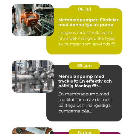
06. jul
Membranpumpar: Fördelar
med denna typ av pump
I dagens industriella värld
finns det många olika typer
av pumpar som används fö...
09. jun
Membranpump med
tryckluft: En effektiv och
pålitlig lösning för
pumpbehov
En membranpump med
tryckluft är en av de mest
pålitliga och mångsidiga
pumparna p&a...
11. maj