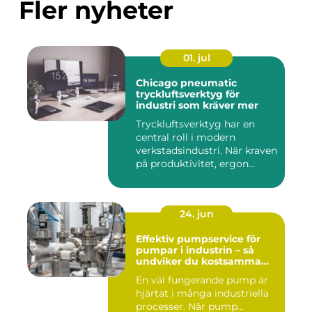
Fler nyheter
01. jul
Chicago pneumatic
tryckluftsverktyg för
industri som kräver mer
Tryckluftsverktyg har en
central roll i modern
verkstadsindustri. När kraven
på produktivitet, ergon...
24. jun
Effektiv pumpservice för
pumpar i industrin – så
undviker du kostsamma
driftstopp
En väl fungerande pump är
hjärtat i många industriella
processer. När pump...