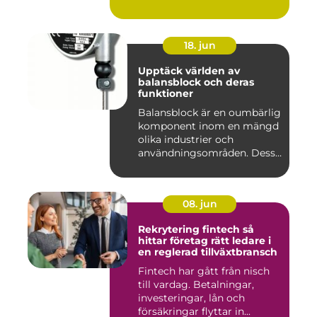
18. jun
Upptäck världen av
balansblock och deras
funktioner
Balansblock är en oumbärlig
komponent inom en mängd
olika industrier och
användningsområden. Dessa
e...
08. jun
Rekrytering fintech så
hittar företag rätt ledare i
en reglerad tillväxtbransch
Fintech har gått från nisch
till vardag. Betalningar,
investeringar, lån och
försäkringar flyttar in...