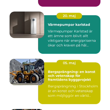
20. maj
Värmepumpar karlstad
Värmepumpar Karlstad är
ett ämne som blivit allt
viktigare när energipriserna
ökar och kraven på hål...
05. maj
Bergsprängning: en konst
och vetenskap för
framtidens byggprojekt
Bergsprängning i Stockholm
är en konst och vetenskap
som möjliggör en värld...