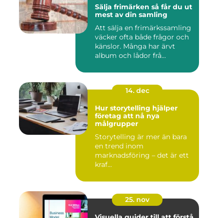
Sälja frimärken så får du ut
mest av din samling
Att sälja en frimärkssamling
väcker ofta både frågor och
känslor. Många har ärvt
album och lådor frå...
14. dec
Hur storytelling hjälper
företag att nå nya
målgrupper
Storytelling är mer än bara
en trend inom
marknadsföring – det är ett
kraf...
25. nov
Visuella guider till att förstå