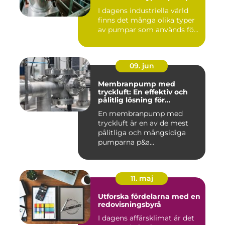
I dagens industriella värld
finns det många olika typer
av pumpar som används fö...
09. jun
Membranpump med
tryckluft: En effektiv och
pålitlig lösning för
pumpbehov
En membranpump med
tryckluft är en av de mest
pålitliga och mångsidiga
pumparna p&a...
11. maj
Utforska fördelarna med en
redovisningsbyrå
I dagens affärsklimat är det