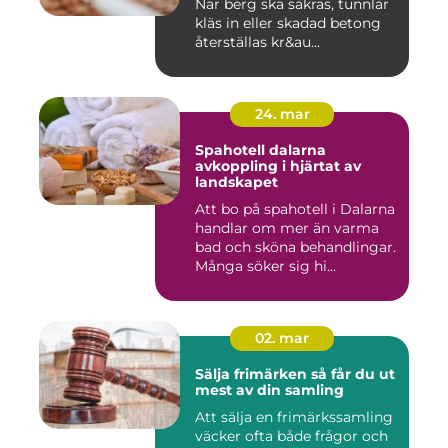
När berg ska säkras, tunnlar
kläs in eller skadad betong
återställas kr&au...
24. mar
Spahotell dalarna
avkoppling i hjärtat av
landskapet
Att bo på spahotell i Dalarna
handlar om mer än varma
bad och sköna behandlingar.
Många söker sig hi...
02. mar
Sälja frimärken så får du ut
mest av din samling
Att sälja en frimärkssamling
väcker ofta både frågor och