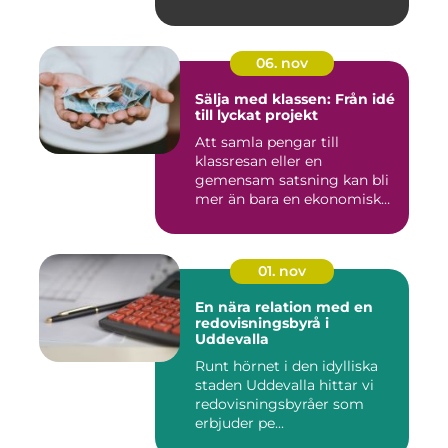
06. nov
Sälja med klassen: Från idé
till lyckat projekt
Att samla pengar till
klassresan eller en
gemensam satsning kan bli
mer än bara en ekonomisk
in...
01. nov
En nära relation med en
redovisningsbyrå i
Uddevalla
Runt hörnet i den idylliska
staden Uddevalla hittar vi
redovisningsbyråer som
erbjuder pe...