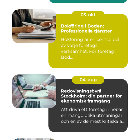
03. okt
Bokföring i Boden:
Professionella tjänster
Bokföring är en central del
av varje företags
verksamhet. För företag i
Bod...
04. aug
Redovisningsbyrå
Stockholm: din partner för
ekonomisk framgång
Att driva ett företag innebär
en mängd olika utmaningar,
och en av de mest kritiska a...