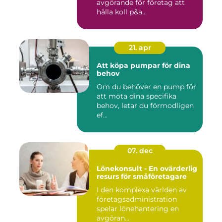
avgörande för företag att
hålla koll p&a...
21. apr
Att köpa pumpar för dina
behov
Om du behöver en pump för
att möta dina specifika
behov, letar du förmodligen
ef...
07. dec
Lönekonsult - En ovärderlig
resurs för småföretagare
I den komplexa världen av
företagsadministration
spelar lönehantering en
avgöran...