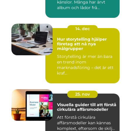
känslor. Många har ärvt
album och lådor frå...
14. dec
Hur storytelling hjälper
företag att nå nya
målgrupper
Storytelling är mer än bara
en trend inom
marknadsföring – det är ett
kraf...
25. nov
Visuella guider till att förstå
cirkulära affärsmodeller
Att förstå cirkulära
affärsmodeller kan kännas
komplext, eftersom de skilj...