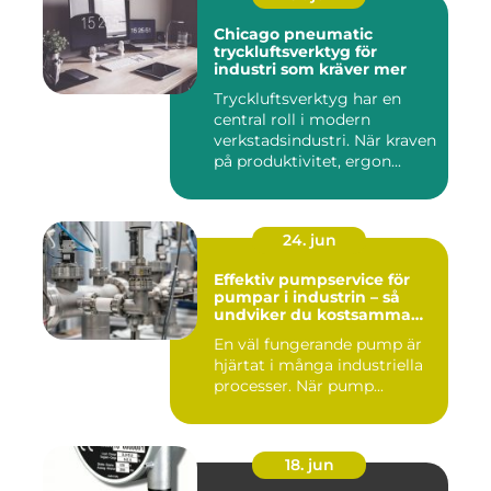
Chicago pneumatic
tryckluftsverktyg för
industri som kräver mer
Tryckluftsverktyg har en
central roll i modern
verkstadsindustri. När kraven
på produktivitet, ergon...
24. jun
Effektiv pumpservice för
pumpar i industrin – så
undviker du kostsamma
driftstopp
En väl fungerande pump är
hjärtat i många industriella
processer. När pump...
18. jun