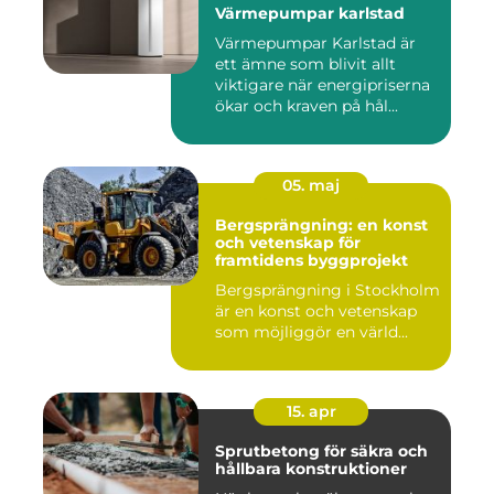
Värmepumpar karlstad
Värmepumpar Karlstad är
ett ämne som blivit allt
viktigare när energipriserna
ökar och kraven på hål...
05. maj
Bergsprängning: en konst
och vetenskap för
framtidens byggprojekt
Bergsprängning i Stockholm
är en konst och vetenskap
som möjliggör en värld...
15. apr
Sprutbetong för säkra och
hållbara konstruktioner