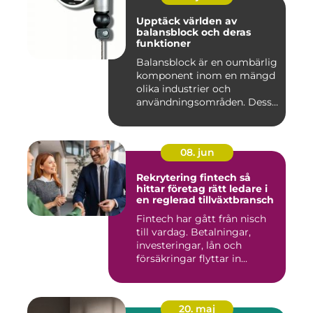
Upptäck världen av
balansblock och deras
funktioner
Balansblock är en oumbärlig
komponent inom en mängd
olika industrier och
användningsområden. Dessa
e...
08. jun
Rekrytering fintech så
hittar företag rätt ledare i
en reglerad tillväxtbransch
Fintech har gått från nisch
till vardag. Betalningar,
investeringar, lån och
försäkringar flyttar in...
20. maj