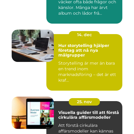
väcker ofta både frågor och
känslor. Många har ärvt
album och lådor frå...
14. dec
Hur storytelling hjälper
företag att nå nya
målgrupper
Storytelling är mer än bara
en trend inom
marknadsföring – det är ett
kraf...
25. nov
Visuella guider till att förstå
cirkulära affärsmodeller
Att förstå cirkulära
affärsmodeller kan kännas