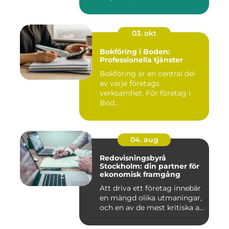
03. okt
Bokföring i Boden:
Professionella tjänster
Bokföring är en central del
av varje företags
verksamhet. För företag i
Bod...
04. aug
Redovisningsbyrå
Stockholm: din partner för
ekonomisk framgång
Att driva ett företag innebär
en mängd olika utmaningar,
och en av de mest kritiska a...