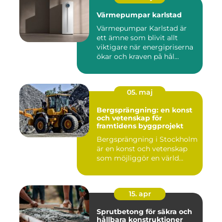
Värmepumpar karlstad
Värmepumpar Karlstad är
ett ämne som blivit allt
viktigare när energipriserna
ökar och kraven på hål...
05. maj
Bergsprängning: en konst
och vetenskap för
framtidens byggprojekt
Bergsprängning i Stockholm
är en konst och vetenskap
som möjliggör en värld...
15. apr
Sprutbetong för säkra och
hållbara konstruktioner