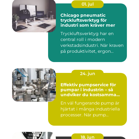
01. jul
Chicago pneumatic
tryckluftsverktyg för
industri som kräver mer
Tryckluftsverktyg har en
central roll i modern
verkstadsindustri. När kraven
på produktivitet, ergon...
24. jun
Effektiv pumpservice för
pumpar i industrin – så
undviker du kostsamma
driftstopp
En väl fungerande pump är
hjärtat i många industriella
processer. När pump...
18. jun