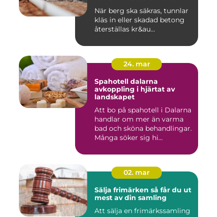
När berg ska säkras, tunnlar
kläs in eller skadad betong
återställas kr&au...
24. mar
Spahotell dalarna
avkoppling i hjärtat av
landskapet
Att bo på spahotell i Dalarna
handlar om mer än varma
bad och sköna behandlingar.
Många söker sig hi...
02. mar
Sälja frimärken så får du ut
mest av din samling
Att sälja en frimärkssamling