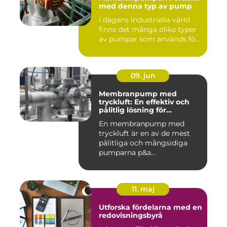
med denna typ av pump
I dagens industriella värld
finns det många olika typer
av pumpar som används fö...
09. jun
Membranpump med
tryckluft: En effektiv och
pålitlig lösning för
pumpbehov
En membranpump med
tryckluft är en av de mest
pålitliga och mångsidiga
pumparna p&a...
11. maj
Utforska fördelarna med en
redovisningsbyrå