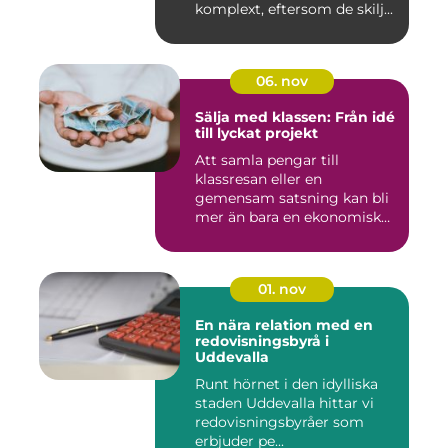
komplext, eftersom de skilj...
06. nov
Sälja med klassen: Från idé
till lyckat projekt
Att samla pengar till
klassresan eller en
gemensam satsning kan bli
mer än bara en ekonomisk
in...
01. nov
En nära relation med en
redovisningsbyrå i
Uddevalla
Runt hörnet i den idylliska
staden Uddevalla hittar vi
redovisningsbyråer som
erbjuder pe...