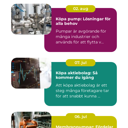
02. aug
Köpa pump: Lösningar för
alla behov
Pumpar är avgörande för
många industrier och
används för att flytta v...
07. jul
Köpa aktiebolag: Så
kommer du igång
Att köpa aktiebolag är ett
steg många företagare tar
för att snabbt kunna ...
06. jul
Membranpumpar: Fördelar