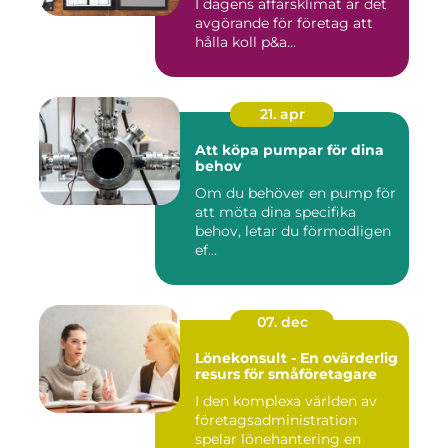
I dagens affärsklimat är det
avgörande för företag att
hålla koll p&a...
21. apr
Att köpa pumpar för dina
behov
Om du behöver en pump för
att möta dina specifika
behov, letar du förmodligen
ef...
07. dec
Lönekonsult - En ovärderlig
resurs för småföretagare
I den komplexa världen av
företagsadministration
spelar lönehantering en