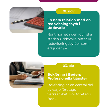
01. nov
En nära relation med en
redovisningsbyrå i
Uddevalla
Runt hörnet i den idylliska
staden Uddevalla hittar vi
redovisningsbyråer som
erbjuder pe...
03. okt
Bokföring i Boden:
Professionella tjänster
Bokföring är en central del
av varje företags
verksamhet. För företag i
Bod...