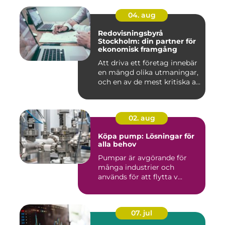
04. aug
Redovisningsbyrå
Stockholm: din partner för
ekonomisk framgång
Att driva ett företag innebär
en mängd olika utmaningar,
och en av de mest kritiska a...
02. aug
Köpa pump: Lösningar för
alla behov
Pumpar är avgörande för
många industrier och
används för att flytta v...
07. jul