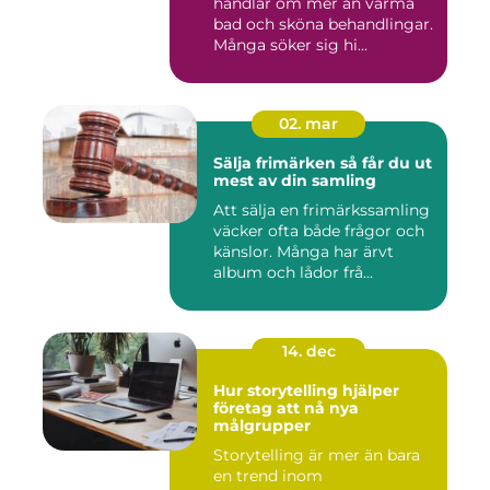
handlar om mer än varma
bad och sköna behandlingar.
Många söker sig hi...
02. mar
Sälja frimärken så får du ut
mest av din samling
Att sälja en frimärkssamling
väcker ofta både frågor och
känslor. Många har ärvt
album och lådor frå...
14. dec
Hur storytelling hjälper
företag att nå nya
målgrupper
Storytelling är mer än bara
en trend inom