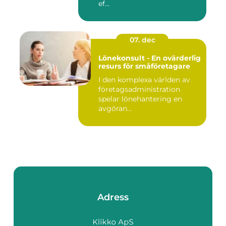
ef...
07. dec
Lönekonsult - En ovärderlig
resurs för småföretagare
I den komplexa världen av
företagsadministration
spelar lönehantering en
avgöran...
Adress