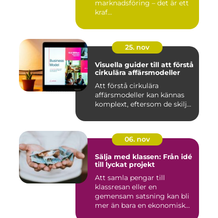
marknadsföring – det är ett
kraf...
25. nov
Visuella guider till att förstå
cirkulära affärsmodeller
Att förstå cirkulära
affärsmodeller kan kännas
komplext, eftersom de skilj...
06. nov
Sälja med klassen: Från idé
till lyckat projekt
Att samla pengar till
klassresan eller en
gemensam satsning kan bli
mer än bara en ekonomisk
in...