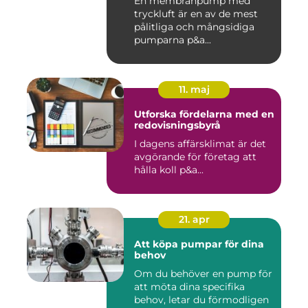
En membranpump med
tryckluft är en av de mest
pålitliga och mångsidiga
pumparna p&a...
11. maj
Utforska fördelarna med en
redovisningsbyrå
I dagens affärsklimat är det
avgörande för företag att
hålla koll p&a...
21. apr
Att köpa pumpar för dina
behov
Om du behöver en pump för
att möta dina specifika
behov, letar du förmodligen