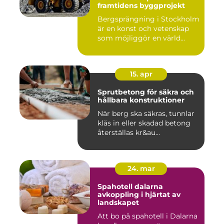
framtidens byggprojekt
Bergsprängning i Stockholm
är en konst och vetenskap
som möjliggör en värld...
15. apr
Sprutbetong för säkra och
hållbara konstruktioner
När berg ska säkras, tunnlar
kläs in eller skadad betong
återställas kr&au...
24. mar
Spahotell dalarna
avkoppling i hjärtat av
landskapet
Att bo på spahotell i Dalarna