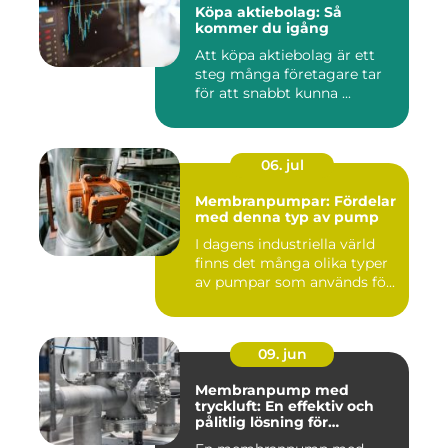
Köpa aktiebolag: Så
kommer du igång
Att köpa aktiebolag är ett
steg många företagare tar
för att snabbt kunna ...
06. jul
Membranpumpar: Fördelar
med denna typ av pump
I dagens industriella värld
finns det många olika typer
av pumpar som används fö...
09. jun
Membranpump med
tryckluft: En effektiv och
pålitlig lösning för
pumpbehov