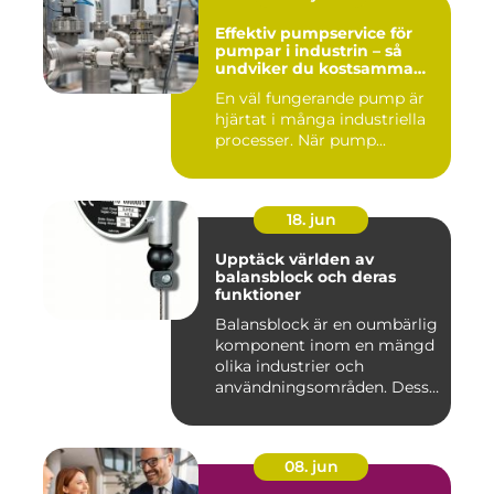
Effektiv pumpservice för
pumpar i industrin – så
undviker du kostsamma
driftstopp
En väl fungerande pump är
hjärtat i många industriella
processer. När pump...
18. jun
Upptäck världen av
balansblock och deras
funktioner
Balansblock är en oumbärlig
komponent inom en mängd
olika industrier och
användningsområden. Dessa
e...
08. jun