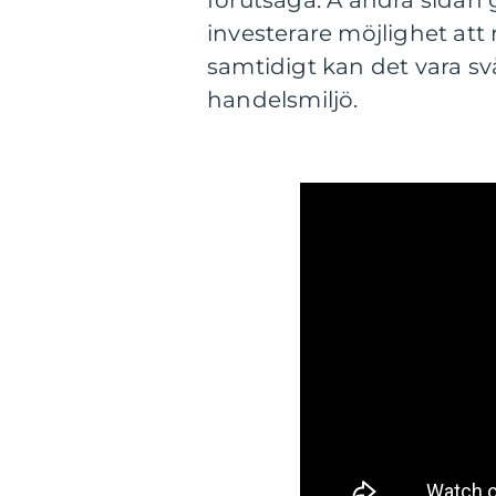
förutsäga. Å andra sidan
investerare möjlighet at
samtidigt kan det vara svå
handelsmiljö.