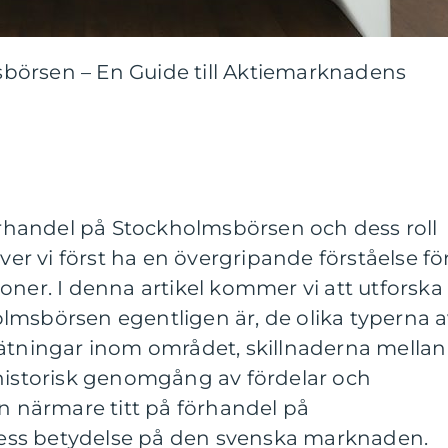
börsen – En Guide till Aktiemarknadens
förhandel på Stockholmsbörsen och dess roll
r vi först ha en övergripande förståelse fö
oner. I denna artikel kommer vi att utforska
lmsbörsen egentligen är, de olika typerna 
mätningar inom området, skillnaderna mellan
 historisk genomgång av fördelar och
en närmare titt på förhandel på
ss betydelse på den svenska marknaden.