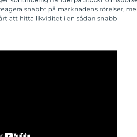
 ger kontinuerlig handel på Stockholmsbörs
t reagera snabbt på marknadens rörelser, m
rt att hitta likviditet i en sådan snabb