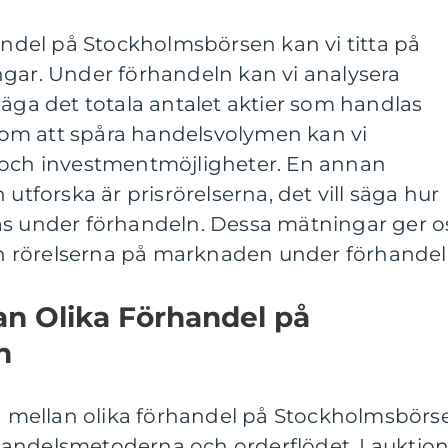
handel på Stockholmsbörsen kan vi titta på
ngar. Under förhandeln kan vi analysera
säga det totala antalet aktier som handlas
om att spåra handelsvolymen kan vi
 och investmentmöjligheter. En annan
 utforska är prisrörelserna, det vill säga hur
as under förhandeln. Dessa mätningar ger o
och rörelserna på marknaden under förhandel
an Olika Förhandel på
n
na mellan olika förhandel på Stockholmsbörs
å handelsmetoderna och orderflödet. I auktio