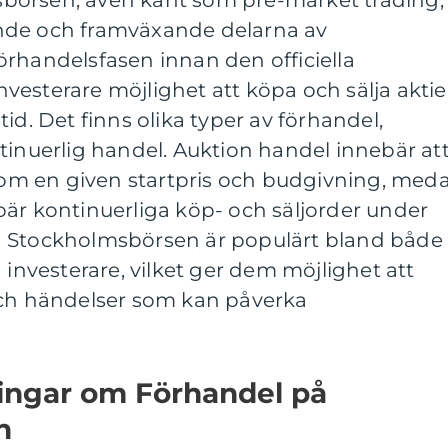
börsen, även känt som pre-market trading,
nde och framväxande delarna av
rhandelsfasen innan den officiella
esterare möjlighet att köpa och sälja aktie
id. Det finns olika typer av förhandel,
tinuerlig handel. Auktion handel innebär at
enom en given startpris och budgivning, med
bär kontinuerliga köp- och säljorder under
å Stockholmsbörsen är populärt bland både
 investerare, vilket ger dem möjlighet att
och händelser som kan påverka
ningar om Förhandel på
n