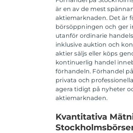
Förhandel på Stockholms
är en av de mest spänna
aktiemarknaden. Det är fö
börsöppningen och ger inv
utanför ordinarie handelst
inklusive auktion och kon
aktier säljs eller köps g
kontinuerlig handel inne
förhandeln. Förhandel p
privata och professionella
agera tidigt på nyheter 
aktiemarknaden.
Kvantitativa Mät
Stockholmsbörse