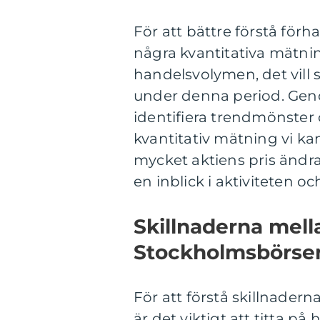
För att bättre förstå för
några kvantitativa mätni
handelsvolymen, det vill 
under denna period. Gen
identifiera trendmönster
kvantitativ mätning vi kan
mycket aktiens pris ändr
en inblick i aktiviteten 
Skillnaderna mell
Stockholmsbörse
För att förstå skillnader
är det viktigt att titta p