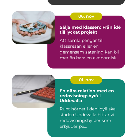
06. nov
Sälja med klassen: Från idé
till lyckat projekt
Att samla pengar till
klassresan eller en
gemensam satsning kan bli
mer än bara en ekonomisk
in...
01. nov
En nära relation med en
redovisningsbyrå i
Uddevalla
Runt hörnet i den idylliska
staden Uddevalla hittar vi
redovisningsbyråer som
erbjuder pe...