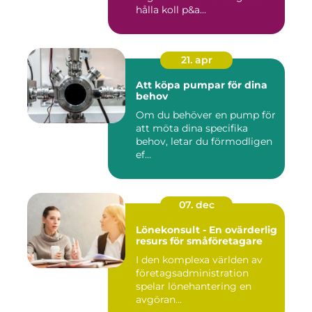
hålla koll p&a...
21. apr
Att köpa pumpar för dina
behov
Om du behöver en pump för
att möta dina specifika
behov, letar du förmodligen
ef...
07. dec
Lönekonsult - En ovärderlig
resurs för småföretagare
I den komplexa världen av
företagsadministration
spelar lönehantering en
avgöran...