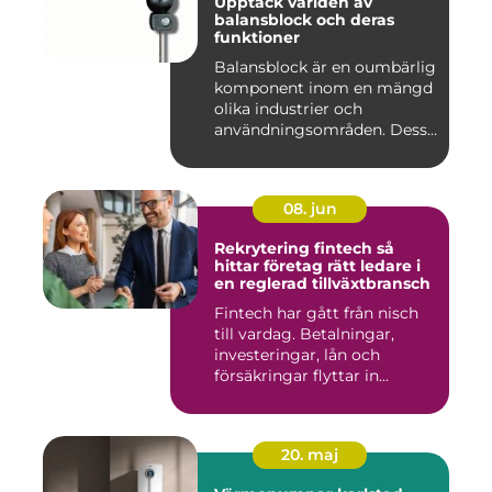
Upptäck världen av
balansblock och deras
funktioner
Balansblock är en oumbärlig
komponent inom en mängd
olika industrier och
användningsområden. Dessa
e...
08. jun
Rekrytering fintech så
hittar företag rätt ledare i
en reglerad tillväxtbransch
Fintech har gått från nisch
till vardag. Betalningar,
investeringar, lån och
försäkringar flyttar in...
20. maj