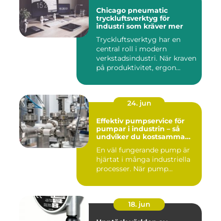
Chicago pneumatic
tryckluftsverktyg för
industri som kräver mer
Tryckluftsverktyg har en
central roll i modern
verkstadsindustri. När kraven
på produktivitet, ergon...
24. jun
Effektiv pumpservice för
pumpar i industrin – så
undviker du kostsamma
driftstopp
En väl fungerande pump är
hjärtat i många industriella
processer. När pump...
18. jun