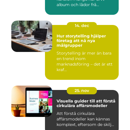
album och lådor frå...
14. dec
Hur storytelling hjälper
företag att nå nya
målgrupper
Storytelling är mer än bara
en trend inom
marknadsföring – det är ett
kraf...
25. nov
Visuella guider till att förstå
cirkulära affärsmodeller
Att förstå cirkulära
affärsmodeller kan kännas
komplext, eftersom de skilj...