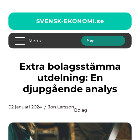
SVENSK-EKONOMI.
se
Menu
Extra bolagsstämma
utdelning: En
djupgående analys
02 januari 2024
Jon Larsson
Bolag