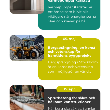
Värmepumpar karlstad
Värmepumpar Karlstad är
ett ämne som blivit allt
viktigare när energipriserna
ökar och kraven på hål...
05. maj
Bergsprängning: en konst
och vetenskap för
framtidens byggprojekt
Bergsprängning i Stockholm
är en konst och vetenskap
som möjliggör en värld...
15. apr
Sprutbetong för säkra och
hållbara konstruktioner
När berg ska säkras, tunnlar