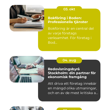
03. okt
Bokföring i Boden:
Professionella tjänster
Bokföring är en central del
av varje företags
verksamhet. För företag i
Bod...
04. aug
Redovisningsbyrå
Stockholm: din partner för
ekonomisk framgång
Att driva ett företag innebär
en mängd olika utmaningar,
och en av de mest kritiska a...