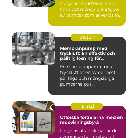
I dagens industriella värld
finns det många olika typer
av pumpar som används fö...
09. jun
Membranpump med
tryckluft: En effektiv och
pålitlig lösning för
pumpbehov
En membranpump med
tryckluft är en av de mest
pålitliga och mångsidiga
pumparna p&a...
11. maj
Utforska fördelarna med en
redovisningsbyrå
I dagens affärsklimat är det
avgörande för företag att