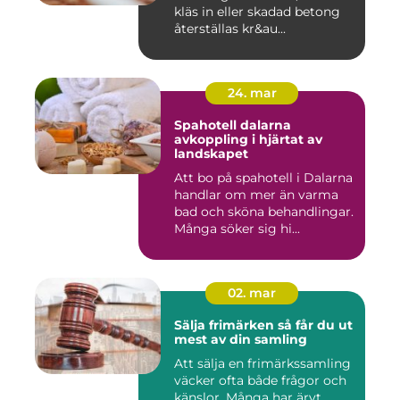
kläs in eller skadad betong
återställas kr&au...
24. mar
Spahotell dalarna
avkoppling i hjärtat av
landskapet
Att bo på spahotell i Dalarna
handlar om mer än varma
bad och sköna behandlingar.
Många söker sig hi...
02. mar
Sälja frimärken så får du ut
mest av din samling
Att sälja en frimärkssamling
väcker ofta både frågor och
känslor. Många har ärvt