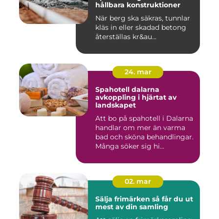
hållbara konstruktioner
När berg ska säkras, tunnlar
kläs in eller skadad betong
återställas kr&au...
24. mar
Spahotell dalarna
avkoppling i hjärtat av
landskapet
Att bo på spahotell i Dalarna
handlar om mer än varma
bad och sköna behandlingar.
Många söker sig hi...
02. mar
Sälja frimärken så får du ut
mest av din samling