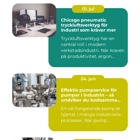
01. jul
Chicago pneumatic
tryckluftsverktyg för
industri som kräver mer
Tryckluftsverktyg har en
central roll i modern
verkstadsindustri. När kraven
på produktivitet, ergon...
24. jun
Effektiv pumpservice för
pumpar i industrin – så
undviker du kostsamma
driftstopp
En väl fungerande pump är
hjärtat i många industriella
processer. När pump...