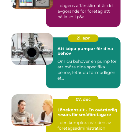
I dagens affärsklimat är det
avgörande för företag att
hålla koll p&a...
21. apr
Att köpa pumpar för dina
behov
Om du behöver en pump för
att möta dina specifika
behov, letar du förmodligen
ef...
07. dec
Lönekonsult - En ovärderlig
resurs för småföretagare
I den komplexa världen av
företagsadministration