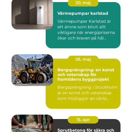
20. maj
Värmepumpar karlstad
Värmepumpar Karlstad är
ett ämne som blivit allt
viktigare när energipriserna
ökar och kraven på hål...
05. maj
Bergsprängning: en konst
och vetenskap för
framtidens byggprojekt
Bergsprängning i Stockholm
är en konst och vetenskap
som möjliggör en värld...
15. apr
Sprutbetong för säkra och