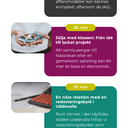
affärsmodeller kan kännas
komplext, eftersom de skilj...
06. nov
Sälja med klassen: Från idé
till lyckat projekt
Att samla pengar till
klassresan eller en
gemensam satsning kan bli
mer än bara en ekonomisk
in...
01. nov
En nära relation med en
redovisningsbyrå i
Uddevalla
Runt hörnet i den idylliska
staden Uddevalla hittar vi
redovisningsbyråer som