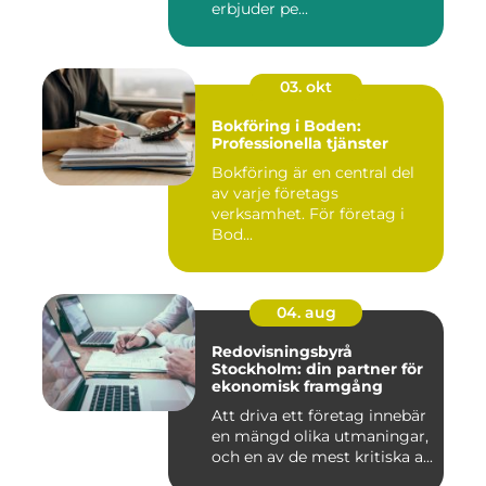
erbjuder pe...
03. okt
Bokföring i Boden:
Professionella tjänster
Bokföring är en central del
av varje företags
verksamhet. För företag i
Bod...
04. aug
Redovisningsbyrå
Stockholm: din partner för
ekonomisk framgång
Att driva ett företag innebär
en mängd olika utmaningar,
och en av de mest kritiska a...