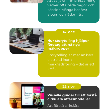
Att sälja en frimärkssamling
väcker ofta både frågor och
känslor. Många har ärvt
album och lådor frå...
14. dec
Hur storytelling hjälper
företag att nå nya
målgrupper
Storytelling är mer än bara
en trend inom
marknadsföring – det är ett
kraf...
25. nov
Visuella guider till att förstå
cirkulära affärsmodeller
Att förstå cirkulära