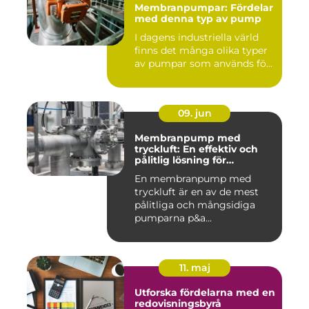
Membranpumpar: Fördelar
med denna typ av pump
I dagens industriella värld
finns det många olika typer
av pumpar som används fö...
09. jun
Membranpump med
tryckluft: En effektiv och
pålitlig lösning för
pumpbehov
En membranpump med
tryckluft är en av de mest
pålitliga och mångsidiga
pumparna p&a...
11. maj
Utforska fördelarna med en
redovisningsbyrå