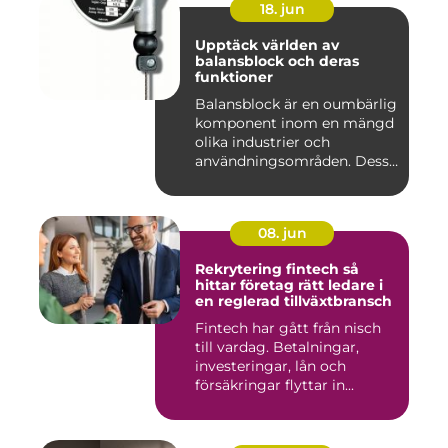
18. jun
Upptäck världen av
balansblock och deras
funktioner
Balansblock är en oumbärlig
komponent inom en mängd
olika industrier och
användningsområden. Dessa
e...
08. jun
Rekrytering fintech så
hittar företag rätt ledare i
en reglerad tillväxtbransch
Fintech har gått från nisch
till vardag. Betalningar,
investeringar, lån och
försäkringar flyttar in...