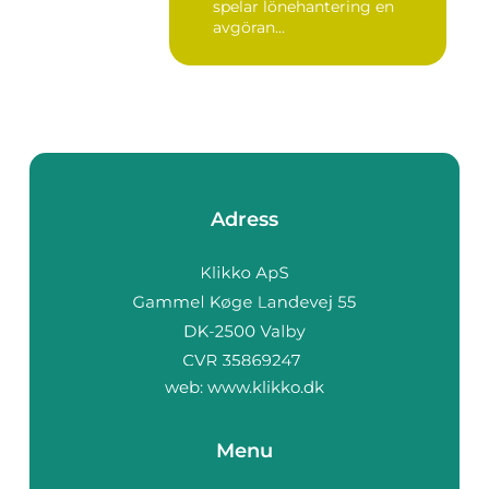
spelar lönehantering en
avgöran...
Adress
web:
www.klikko.dk
Menu