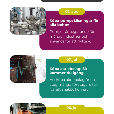
02. aug
Köpa pump: Lösningar för
alla behov
Pumpar är avgörande för
många industrier och
används för att flytta v...
07. jul
Köpa aktiebolag: Så
kommer du igång
Att köpa aktiebolag är ett
steg många företagare tar
för att snabbt kunna ...
06. jul