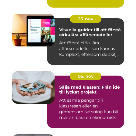
25. nov
Visuella guider till att förstå
cirkulära affärsmodeller
Att förstå cirkulära
affärsmodeller kan kännas
komplext, eftersom de skilj...
06. nov
Sälja med klassen: Från idé
till lyckat projekt
Att samla pengar till
klassresan eller en
gemensam satsning kan bli
mer än bara en ekonomisk
in...