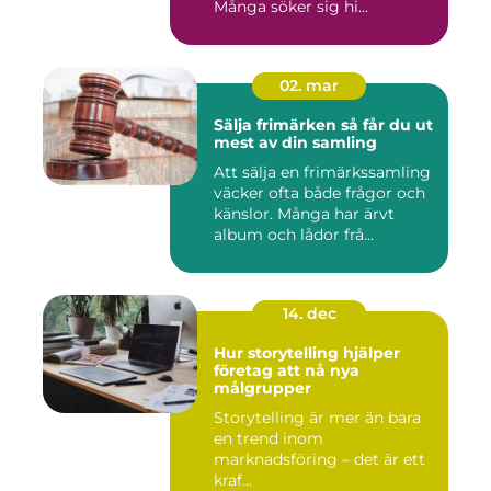
Många söker sig hi...
02. mar
Sälja frimärken så får du ut
mest av din samling
Att sälja en frimärkssamling
väcker ofta både frågor och
känslor. Många har ärvt
album och lådor frå...
14. dec
Hur storytelling hjälper
företag att nå nya
målgrupper
Storytelling är mer än bara
en trend inom
marknadsföring – det är ett
kraf...