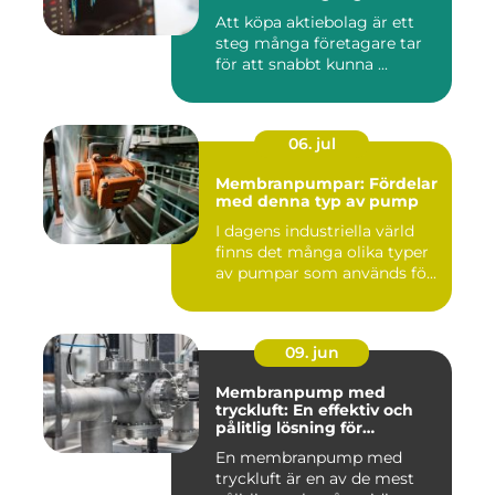
Att köpa aktiebolag är ett
steg många företagare tar
för att snabbt kunna ...
06. jul
Membranpumpar: Fördelar
med denna typ av pump
I dagens industriella värld
finns det många olika typer
av pumpar som används fö...
09. jun
Membranpump med
tryckluft: En effektiv och
pålitlig lösning för
pumpbehov
En membranpump med
tryckluft är en av de mest