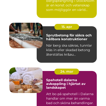
Bergsprängning i Stockholm
är en konst och vetenskap
som möjliggör en värld...
15. apr
Sprutbetong för säkra och
hållbara konstruktioner
När berg ska säkras, tunnlar
kläs in eller skadad betong
återställas kr&au...
24. mar
Spahotell dalarna
avkoppling i hjärtat av
landskapet
Att bo på spahotell i Dalarna
handlar om mer än varma
bad och sköna behandlingar.