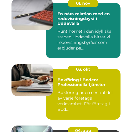
01. nov
En nära relation med en
redovisningsbyrå i
Uddevalla
Runt hörnet i den idylliska
staden Uddevalla hittar vi
redovisningsbyråer som
erbjuder pe...
03. okt
Bokföring i Boden:
Professionella tjänster
Bokföring är en central del
av varje företags
verksamhet. För företag i
Bod...
04. aug