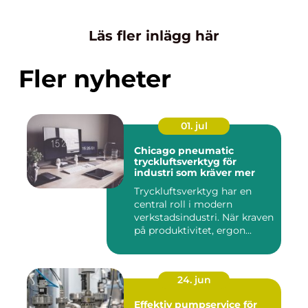
Läs fler inlägg här
Fler nyheter
01. jul
Chicago pneumatic
tryckluftsverktyg för
industri som kräver mer
Tryckluftsverktyg har en
central roll i modern
verkstadsindustri. När kraven
på produktivitet, ergon...
24. jun
Effektiv pumpservice för