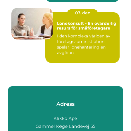
07. dec
Lönekonsult - En ovärderlig
resurs för småföretagare
I den komplexa världen av
företagsadministration
spelar lönehantering en
avgöran...
Adress