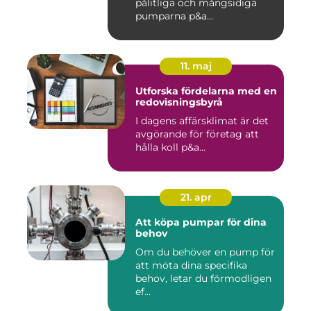
pålitliga och mångsidiga
pumparna p&a...
11. maj
Utforska fördelarna med en
redovisningsbyrå
I dagens affärsklimat är det
avgörande för företag att
hålla koll p&a...
21. apr
Att köpa pumpar för dina
behov
Om du behöver en pump för
att möta dina specifika
behov, letar du förmodligen
ef...