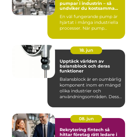
pumpar i industrin – så
undviker du kostsamma
driftstopp
En väl fungerande pump är
hjärtat i många industriella
processer. När pump...
18. jun
Upptäck världen av
balansblock och deras
funktioner
Balansblock är en oumbärlig
komponent inom en mängd
olika industrier och
användningsområden. Dessa
e...
08. jun
Rekrytering fintech så
hittar företag rätt ledare i