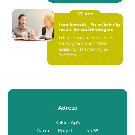
07. dec
Lönekonsult - En ovärderlig
resurs för småföretagare
I den komplexa världen av
företagsadministration
spelar lönehantering en
avgöran...
Adress