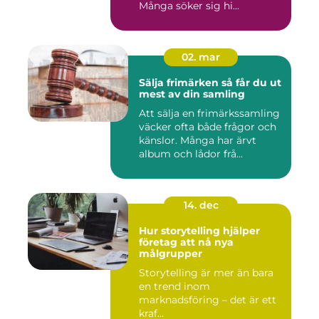
Många söker sig hi...
02. mar
Sälja frimärken så får du ut
mest av din samling
Att sälja en frimärkssamling
väcker ofta både frågor och
känslor. Många har ärvt
album och lådor frå...
14. dec
Hur storytelling hjälper
företag att nå nya
målgrupper
Storytelling är mer än bara
en trend inom
marknadsföring – det är ett
kraf...