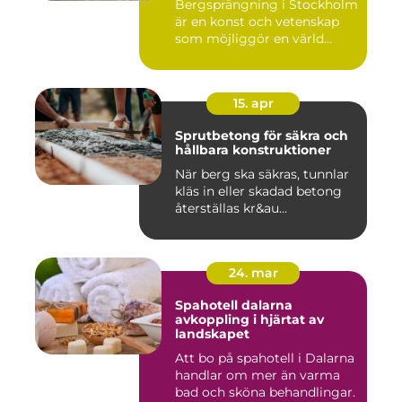
Bergsprängning i Stockholm
är en konst och vetenskap
som möjliggör en värld...
15. apr
Sprutbetong för säkra och
hållbara konstruktioner
När berg ska säkras, tunnlar
kläs in eller skadad betong
återställas kr&au...
24. mar
Spahotell dalarna
avkoppling i hjärtat av
landskapet
Att bo på spahotell i Dalarna
handlar om mer än varma
bad och sköna behandlingar.