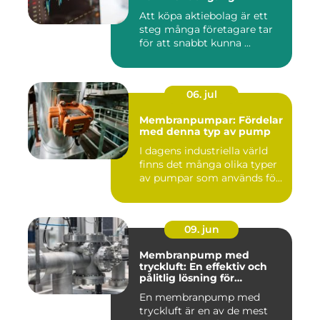
Att köpa aktiebolag är ett
steg många företagare tar
för att snabbt kunna ...
06. jul
Membranpumpar: Fördelar
med denna typ av pump
I dagens industriella värld
finns det många olika typer
av pumpar som används fö...
09. jun
Membranpump med
tryckluft: En effektiv och
pålitlig lösning för
pumpbehov
En membranpump med
tryckluft är en av de mest