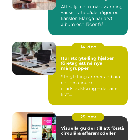
Att sälja en frimärkssamling
väcker ofta både frågor och
känslor. Många har ärvt
album och lådor frå...
14. dec
Hur storytelling hjälper
företag att nå nya
målgrupper
Storytelling är mer än bara
en trend inom
marknadsföring – det är ett
kraf...
25. nov
Visuella guider till att förstå
cirkulära affärsmodeller