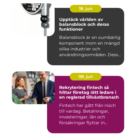
18. jun
Upptäck världen av
balansblock och deras
funktioner
Balansblock är en oumbärlig
komponent inom en mängd
olika industrier och
användningsområden. Dessa
e...
08. jun
Rekrytering fintech så
hittar företag rätt ledare i
en reglerad tillväxtbransch
Fintech har gått från nisch
till vardag. Betalningar,
investeringar, lån och
försäkringar flyttar in...