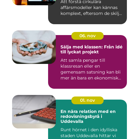
Att förstå cirkulära
affärsmodeller kan kännas
komplext, eftersom de skilj...
06. nov
Sälja med klassen: Från idé
till lyckat projekt
Att samla pengar till
klassresan eller en
gemensam satsning kan bli
mer än bara en ekonomisk
in...
01. nov
En nära relation med en
redovisningsbyrå i
Uddevalla
Runt hörnet i den idylliska
staden Uddevalla hittar vi