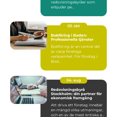
redovisningsbyråer som
erbjuder pe...
03. okt
Bokföring i Boden:
Professionella tjänster
Bokföring är en central del
av varje företags
verksamhet. För företag i
Bod...
04. aug
Redovisningsbyrå
Stockholm: din partner för
ekonomisk framgång
Att driva ett företag innebär
en mängd olika utmaningar,
och en av de mest kritiska a...