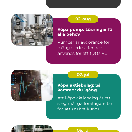
02. aug
Köpa pump: Lösningar för
alla behov
Pumpar är avgörande för
många industrier och
används för att flytta v...
07. jul
Köpa aktiebolag: Så
kommer du igång
Att köpa aktiebolag är ett
steg många företagare tar
för att snabbt kunna ...
06. jul