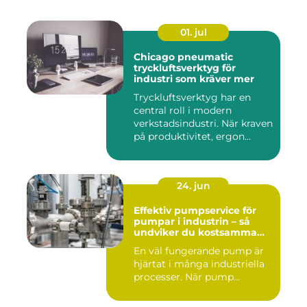
01. jul
Chicago pneumatic
tryckluftsverktyg för
industri som kräver mer
Tryckluftsverktyg har en
central roll i modern
verkstadsindustri. När kraven
på produktivitet, ergon...
24. jun
Effektiv pumpservice för
pumpar i industrin – så
undviker du kostsamma
driftstopp
En väl fungerande pump är
hjärtat i många industriella
processer. När pump...