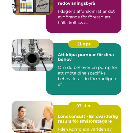
redovisningsbyrå
I dagens affärsklimat är det
avgörande för företag att
hålla koll p&a...
21. apr
Att köpa pumpar för dina
behov
Om du behöver en pump för
att möta dina specifika
behov, letar du förmodligen
ef...
07. dec
Lönekonsult - En ovärderlig
resurs för småföretagare
I den komplexa världen av