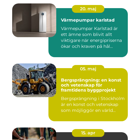
20. maj
Värmepumpar karlstad
Värmepumpar Karlstad är
ett ämne som blivit allt
viktigare när energipriserna
ökar och kraven på hål...
05. maj
Bergsprängning: en konst
och vetenskap för
framtidens byggprojekt
Bergsprängning i Stockholm
är en konst och vetenskap
som möjliggör en värld...
15. apr