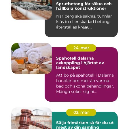
Sprutbetong för säkra och
hållbara konstruktioner
När berg ska säkras, tunnlar
kläs in eller skadad betong
återställas kr&au...
24. mar
Spahotell dalarna
avkoppling i hjärtat av
landskapet
Att bo på spahotell i Dalarna
handlar om mer än varma
bad och sköna behandlingar.
Många söker sig hi...
02. mar
Sälja frimärken så får du ut
mest av din samling