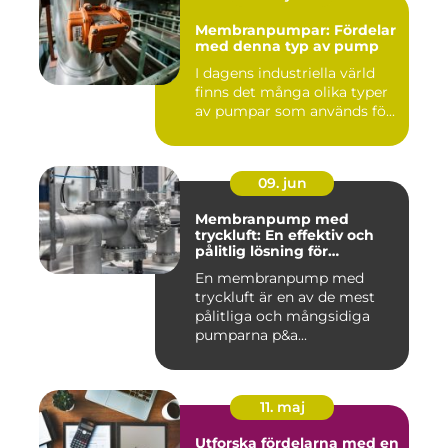
Membranpumpar: Fördelar
med denna typ av pump
I dagens industriella värld
finns det många olika typer
av pumpar som används fö...
09. jun
Membranpump med
tryckluft: En effektiv och
pålitlig lösning för
pumpbehov
En membranpump med
tryckluft är en av de mest
pålitliga och mångsidiga
pumparna p&a...
11. maj
Utforska fördelarna med en