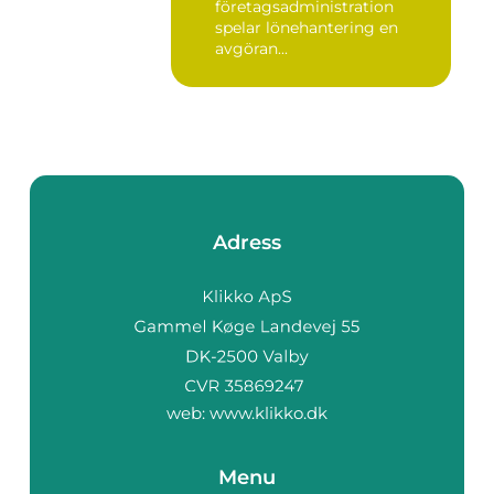
företagsadministration
spelar lönehantering en
avgöran...
Adress
web:
www.klikko.dk
Menu