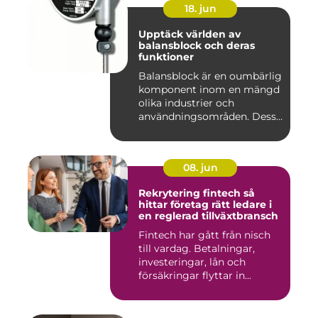
18. jun
Upptäck världen av
balansblock och deras
funktioner
Balansblock är en oumbärlig
komponent inom en mängd
olika industrier och
användningsområden. Dessa
e...
08. jun
Rekrytering fintech så
hittar företag rätt ledare i
en reglerad tillväxtbransch
Fintech har gått från nisch
till vardag. Betalningar,
investeringar, lån och
försäkringar flyttar in...