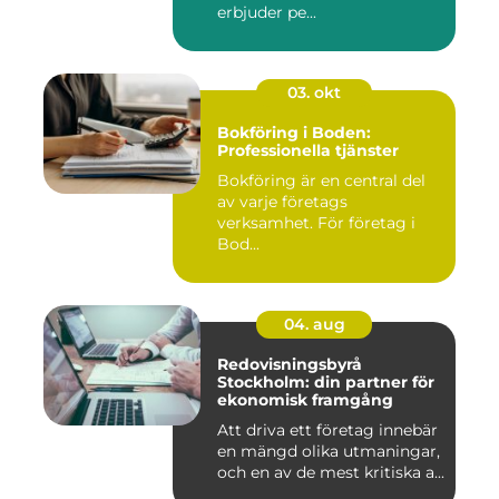
erbjuder pe...
03. okt
Bokföring i Boden:
Professionella tjänster
Bokföring är en central del
av varje företags
verksamhet. För företag i
Bod...
04. aug
Redovisningsbyrå
Stockholm: din partner för
ekonomisk framgång
Att driva ett företag innebär
en mängd olika utmaningar,
och en av de mest kritiska a...