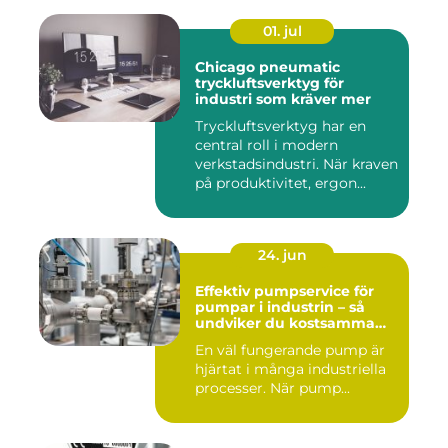
01. jul
Chicago pneumatic
tryckluftsverktyg för
industri som kräver mer
Tryckluftsverktyg har en
central roll i modern
verkstadsindustri. När kraven
på produktivitet, ergon...
24. jun
Effektiv pumpservice för
pumpar i industrin – så
undviker du kostsamma
driftstopp
En väl fungerande pump är
hjärtat i många industriella
processer. När pump...