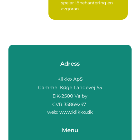
spelar lönehantering en
avgöran...
Adress
web:
www.klikko.dk
Menu