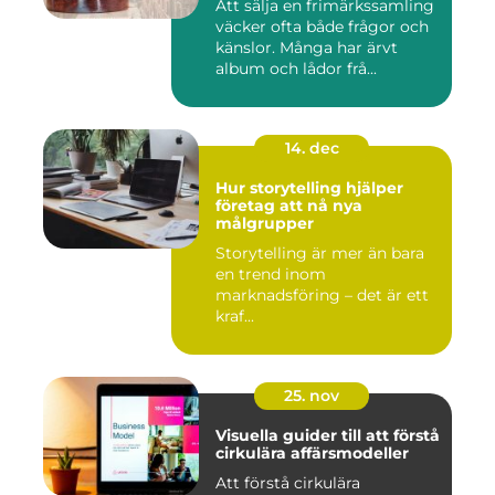
Att sälja en frimärkssamling
väcker ofta både frågor och
känslor. Många har ärvt
album och lådor frå...
14. dec
Hur storytelling hjälper
företag att nå nya
målgrupper
Storytelling är mer än bara
en trend inom
marknadsföring – det är ett
kraf...
25. nov
Visuella guider till att förstå
cirkulära affärsmodeller
Att förstå cirkulära