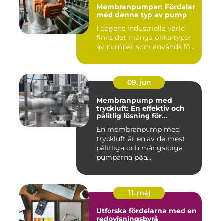
Membranpumpar: Fördelar
med denna typ av pump
I dagens industriella värld
finns det många olika typer
av pumpar som används fö...
09. jun
Membranpump med
tryckluft: En effektiv och
pålitlig lösning för
pumpbehov
En membranpump med
tryckluft är en av de mest
pålitliga och mångsidiga
pumparna p&a...
11. maj
Utforska fördelarna med en
redovisningsbyrå