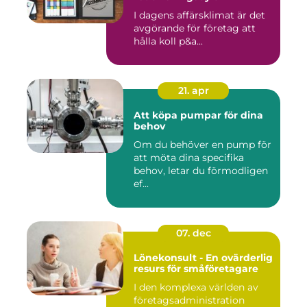
I dagens affärsklimat är det
avgörande för företag att
hålla koll p&a...
21. apr
Att köpa pumpar för dina
behov
Om du behöver en pump för
att möta dina specifika
behov, letar du förmodligen
ef...
07. dec
Lönekonsult - En ovärderlig
resurs för småföretagare
I den komplexa världen av
företagsadministration