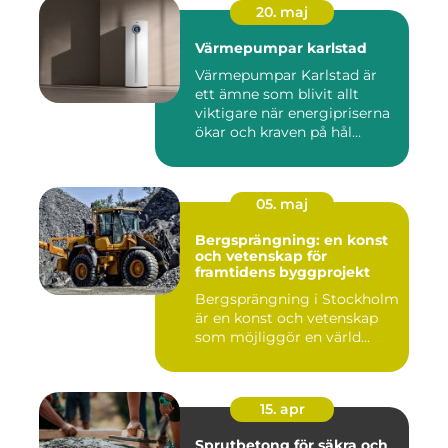
20. maj
Värmepumpar karlstad
Värmepumpar Karlstad är
ett ämne som blivit allt
viktigare när energipriserna
ökar och kraven på hål...
05. maj
Bergsprängning: en konst
och vetenskap för
framtidens byggprojekt
Bergsprängning i Stockholm
är en konst och vetenskap
som möjliggör en värld...
15. apr
Sprutbetong för säkra och