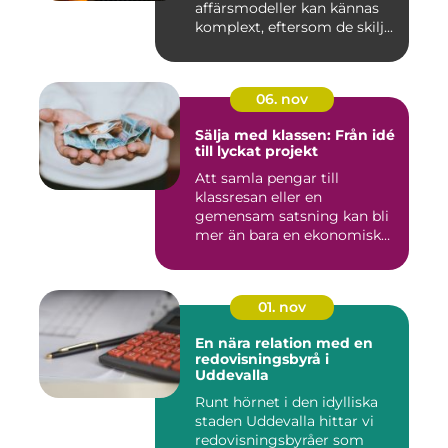
affärsmodeller kan kännas
komplext, eftersom de skilj...
06. nov
Sälja med klassen: Från idé
till lyckat projekt
Att samla pengar till
klassresan eller en
gemensam satsning kan bli
mer än bara en ekonomisk
in...
01. nov
En nära relation med en
redovisningsbyrå i
Uddevalla
Runt hörnet i den idylliska
staden Uddevalla hittar vi
redovisningsbyråer som