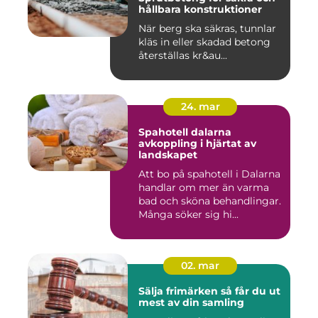
hållbara konstruktioner
När berg ska säkras, tunnlar
kläs in eller skadad betong
återställas kr&au...
24. mar
Spahotell dalarna
avkoppling i hjärtat av
landskapet
Att bo på spahotell i Dalarna
handlar om mer än varma
bad och sköna behandlingar.
Många söker sig hi...
02. mar
Sälja frimärken så får du ut
mest av din samling