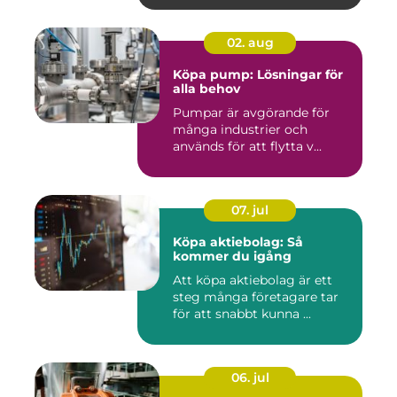
02. aug
Köpa pump: Lösningar för
alla behov
Pumpar är avgörande för
många industrier och
används för att flytta v...
07. jul
Köpa aktiebolag: Så
kommer du igång
Att köpa aktiebolag är ett
steg många företagare tar
för att snabbt kunna ...
06. jul