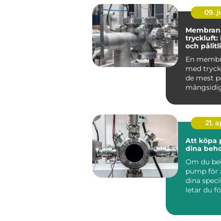
09. 
Membran
tryckluft:
och pålitl
för pump
En memb
med tryckl
de mest på
mångsidi
pumparna 
21. 
Att köpa 
dina beh
Om du be
pump för 
dina speci
letar du 
ef...