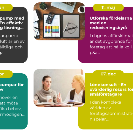
jun
11. maj
pump med
Utforska fördelarna
 En effektiv
med en
ig lösning
redovisningsbyrå
behov
ranpump
I dagens affärsklima
uft är en av
är det avgörande för
litliga och
företag att hålla koll
ga
p&a...
p&a...
apr
07. dec
pumpar för
Lönekonsult - En
ov
ovärderlig resurs fö
småföretagare
höver en
I den komplexa
att möta
världen av
fika behov,
företagsadministrati
förmodligen
n spelar
lönehantering en
avgöran...