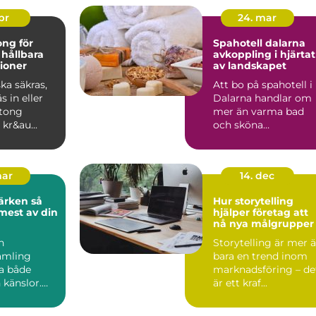
apr
24. mar
ng för
Spahotell dalarna
 hållbara
avkoppling i hjärtat
ioner
av landskapet
ka säkras,
Att bo på spahotell i
s in eller
Dalarna handlar om
tong
mer än varma bad
 kr&au...
och sköna
behandlingar. Mång
söker sig hi...
mar
14. dec
rken så
Hur storytelling
 mest av din
hjälper företag att
nå nya målgrupper
n
Storytelling är mer 
amling
bara en trend inom
ta både
marknadsföring – de
 känslor.
är ett kraf...
 ärvt
lådor frå...