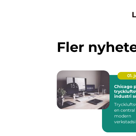
L
Fler nyhet
01. j
Chicago 
trycklufts
industri 
mer
Trycklufts
en central 
modern
verkstadsi
kraven på
produktivit