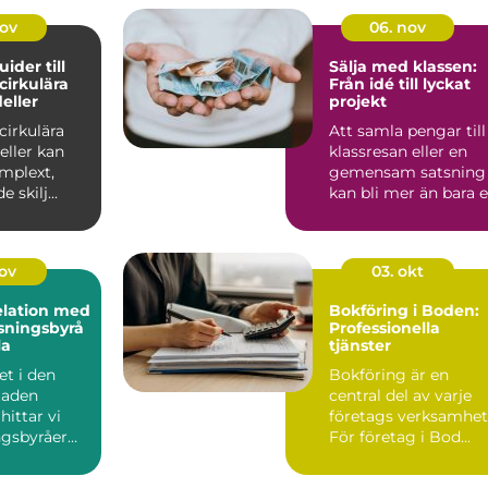
nov
06. nov
uider till
Sälja med klassen:
 cirkulära
Från idé till lyckat
eller
projekt
 cirkulära
Att samla pengar till
eller kan
klassresan eller en
mplext,
gemensam satsning
 skilj...
kan bli mer än bara 
ekonomisk in...
nov
03. okt
elation med
Bokföring i Boden:
sningsbyrå
Professionella
la
tjänster
et i den
Bokföring är en
staden
central del av varje
hittar vi
företags verksamhet
ngsbyråer
För företag i Bod...
er pe...