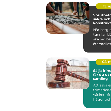
15. 
Sprutbeto
säkra och
konstrukt
När berg s
tunnlar klä
skadad be
återställas
02. 
Sälja frimä
får du ut
samling
Att sälja e
frimärkss
väcker of
frågor och
Många har
album och 