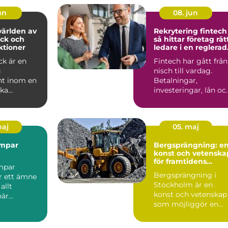
jun
08. jun
ärlden av
Rekrytering fintech
ck och
så hittar företag rät
ktioner
ledare i en reglerad
tillväxtbransch
ck är en
Fintech har gått från
g
nisch till vardag.
t inom en
Betalningar,
ka
investeringar, lån oc
 och
försäkringar flyttar
ngsområden
in...
maj
05. maj
mpar
Bergsprängning: e
konst och vetenska
för framtidens
mpar
byggprojekt
Bergsprängning i
r ett ämne
Stockholm är en
allt
konst och vetenskap
när
som möjliggör en
serna ökar
värld...
 på hål...