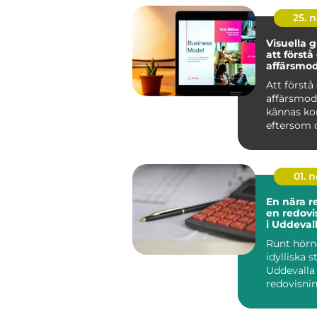
25. 
Visuella g
att förstå
affärsmod
Att förstå
affärsmod
kännas ko
eftersom de
01. 
En nära r
en redovi
i Uddeval
Runt hörn
idylliska 
Uddevalla 
redovisni
som erbjud