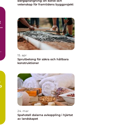
Bergsprängning: en konst och
vetenskap för framtidens byggprojekt
t
h
15. apr
Sprutbetong för säkra och hållbara
konstruktioner
n
p
24. mar
Spahotell dalarna avkoppling i hjärtat
av landskapet