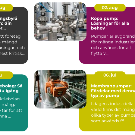
aug
02. aug
ingsbyrå
Köpa pump:
: din
Lösningar för alla
ör
behov
k
ett företag
Pumpar är avgörand
g
en mängd
för många industrier
aningar, och
och används för att
est kritiska
flytta v...
ul
06. jul
ebolag: Så
Membranpumpar:
u igång
Fördelar med denn
typ av pump
aktiebolag
I dagens industriella
eg många
värld finns det mån
 tar för att
olika typer av pump
na ...
som används fö...