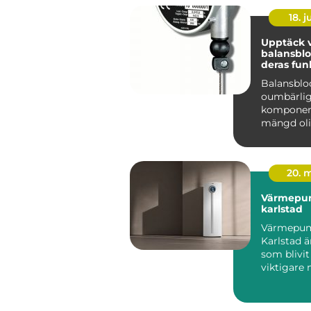
18. 
Upptäck v
balansblo
deras fun
Balansblo
oumbärli
komponen
mängd oli
industrier
användni
. Dessa e...
20. 
Värmepu
karlstad
Värmepu
Karlstad ä
som blivit 
viktigare 
energipri
och kraven