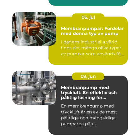
06. jul
Membranpumpar: Fördelar
med denna typ av pump
I dagens industriella värld
finns det många olika typer
av pumpar som används fö...
09. jun
Membranpump med
tryckluft: En effektiv och
pålitlig lösning för
pumpbehov
En membranpump med
tryckluft är en av de mest
pålitliga och mångsidiga
pumparna p&a...