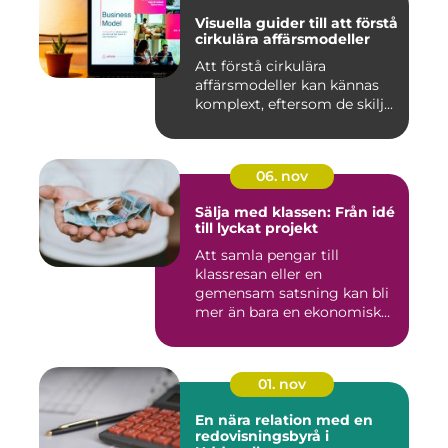
Visuella guider till att förstå
cirkulära affärsmodeller
Att förstå cirkulära
affärsmodeller kan kännas
komplext, eftersom de skilj...
06. nov
Sälja med klassen: Från idé
till lyckat projekt
Att samla pengar till
klassresan eller en
gemensam satsning kan bli
mer än bara en ekonomisk
in...
01. nov
En nära relation med en
redovisningsbyrå i