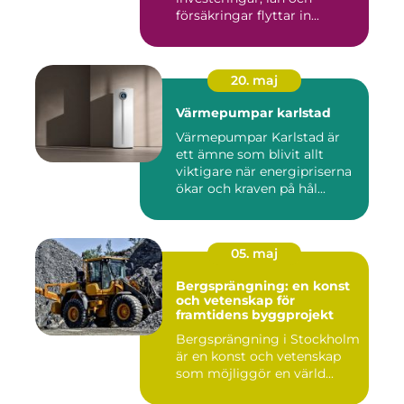
försäkringar flyttar in...
20. maj
Värmepumpar karlstad
Värmepumpar Karlstad är
ett ämne som blivit allt
viktigare när energipriserna
ökar och kraven på hål...
05. maj
Bergsprängning: en konst
och vetenskap för
framtidens byggprojekt
Bergsprängning i Stockholm
är en konst och vetenskap
som möjliggör en värld...