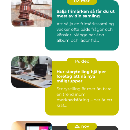
02. mar
Sälja frimärken så får du ut
mest av din samling
Att sälja en frimärkssamling
väcker ofta både frågor och
känslor. Många har ärvt
album och lådor frå...
14. dec
Hur storytelling hjälper
företag att nå nya
målgrupper
Storytelling är mer än bara
en trend inom
marknadsföring – det är ett
kraf...
25. nov