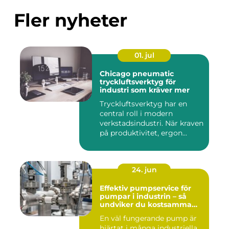
Fler nyheter
01. jul
Chicago pneumatic
tryckluftsverktyg för
industri som kräver mer
Tryckluftsverktyg har en
central roll i modern
verkstadsindustri. När kraven
på produktivitet, ergon...
24. jun
Effektiv pumpservice för
pumpar i industrin – så
undviker du kostsamma
driftstopp
En väl fungerande pump är
hjärtat i många industriella