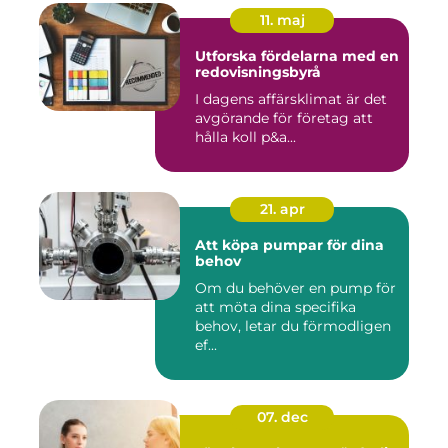
11. maj
Utforska fördelarna med en
redovisningsbyrå
I dagens affärsklimat är det
avgörande för företag att
hålla koll p&a...
21. apr
Att köpa pumpar för dina
behov
Om du behöver en pump för
att möta dina specifika
behov, letar du förmodligen
ef...
07. dec