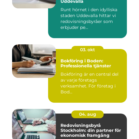
Uddevalla
Runt hörnet i den idylliska
staden Uddevalla hittar vi
redovisningsbyråer som
erbjuder pe...
03. okt
Bokföring i Boden:
Professionella tjänster
Bokföring är en central del
av varje företags
verksamhet. För företag i
Bod...
04. aug
Redovisningsbyrå
Stockholm: din partner för
ekonomisk framgång