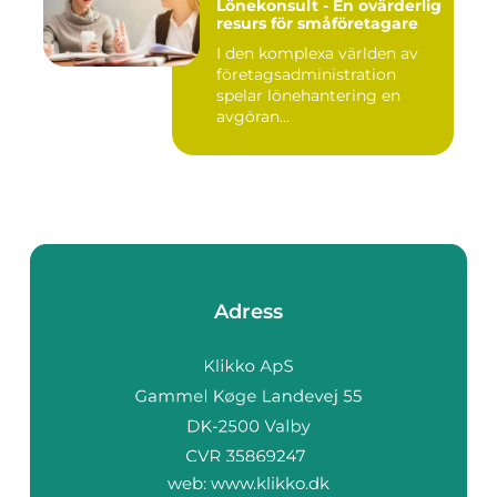
Lönekonsult - En ovärderlig
resurs för småföretagare
I den komplexa världen av
företagsadministration
spelar lönehantering en
avgöran...
Adress
web:
www.klikko.dk