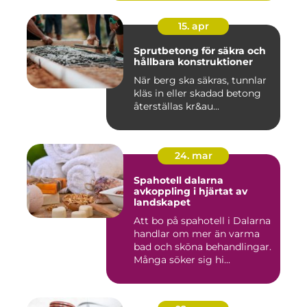
15. apr
Sprutbetong för säkra och
hållbara konstruktioner
När berg ska säkras, tunnlar
kläs in eller skadad betong
återställas kr&au...
24. mar
Spahotell dalarna
avkoppling i hjärtat av
landskapet
Att bo på spahotell i Dalarna
handlar om mer än varma
bad och sköna behandlingar.
Många söker sig hi...