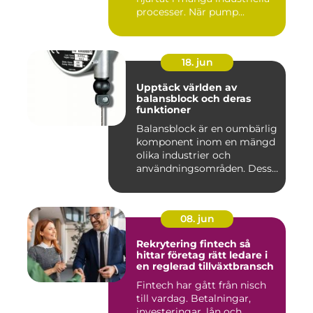
processer. När pump...
18. jun
Upptäck världen av
balansblock och deras
funktioner
Balansblock är en oumbärlig
komponent inom en mängd
olika industrier och
användningsområden. Dessa
e...
08. jun
Rekrytering fintech så
hittar företag rätt ledare i
en reglerad tillväxtbransch
Fintech har gått från nisch
till vardag. Betalningar,
investeringar, lån och