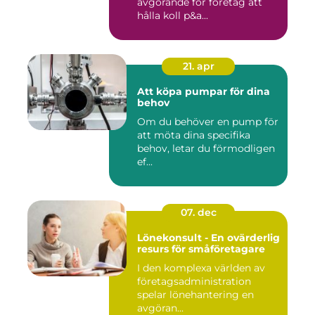
avgörande för företag att
hålla koll p&a...
21. apr
Att köpa pumpar för dina
behov
Om du behöver en pump för
att möta dina specifika
behov, letar du förmodligen
ef...
07. dec
Lönekonsult - En ovärderlig
resurs för småföretagare
I den komplexa världen av
företagsadministration
spelar lönehantering en
avgöran...