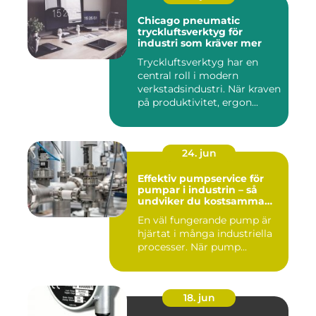
Chicago pneumatic
tryckluftsverktyg för
industri som kräver mer
Tryckluftsverktyg har en
central roll i modern
verkstadsindustri. När kraven
på produktivitet, ergon...
24. jun
Effektiv pumpservice för
pumpar i industrin – så
undviker du kostsamma
driftstopp
En väl fungerande pump är
hjärtat i många industriella
processer. När pump...
18. jun