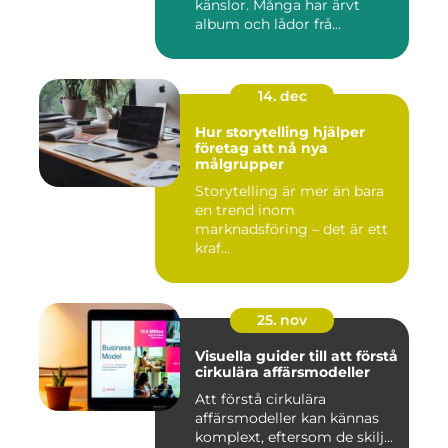
känslor. Många har ärvt
album och lådor frå...
14. dec
Hur storytelling hjälper
företag att nå nya
målgrupper
Storytelling är mer än bara
en trend inom
marknadsföring – det är ett
kraf...
25. nov
Visuella guider till att förstå
cirkulära affärsmodeller
Att förstå cirkulära
affärsmodeller kan kännas
komplext, eftersom de skilj...