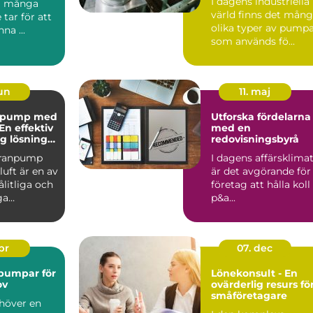
I dagens industriella
eg många
värld finns det mån
 tar för att
olika typer av pump
na ...
som används fö...
jun
11. maj
pump med
Utforska fördelarna
 En effektiv
med en
ig lösning
redovisningsbyrå
behov
ranpump
I dagens affärsklima
uft är en av
är det avgörande för
litliga och
företag att hålla koll
ga
p&a...
p&a...
apr
07. dec
pumpar för
Lönekonsult - En
ov
ovärderlig resurs fö
småföretagare
höver en