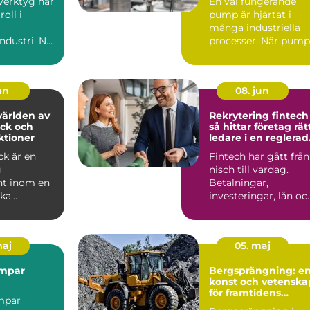
verktyg har
En väl fungerande
kostsamma
roll i
pump är hjärtat i
driftstopp
många industriella
ndustri. När
processer. När pump.
et, ergon...
jun
08. jun
ärlden av
Rekrytering fintech
ck och
så hittar företag rät
ktioner
ledare i en reglerad
tillväxtbransch
ck är en
Fintech har gått från
g
nisch till vardag.
t inom en
Betalningar,
ka
investeringar, lån oc
 och
försäkringar flyttar
ngsområden
in...
maj
05. maj
mpar
Bergsprängning: e
konst och vetenska
för framtidens
mpar
byggprojekt