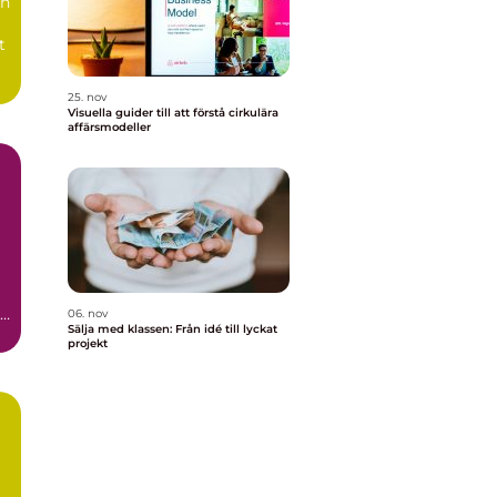
än
t
25. nov
Visuella guider till att förstå cirkulära
affärsmodeller
en
06. nov
Sälja med klassen: Från idé till lyckat
projekt