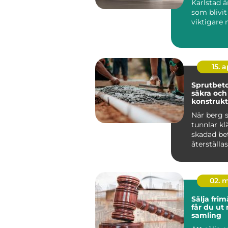
Karlstad ä
som blivit 
viktigare 
energipri
och kraven
15. 
Sprutbeto
säkra och
konstrukt
När berg s
tunnlar klä
skadad be
återställas
02. 
Sälja frimä
får du ut
samling