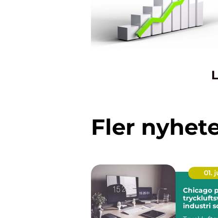
L
Fler nyhet
01. j
Chicago 
trycklufts
industri 
mer