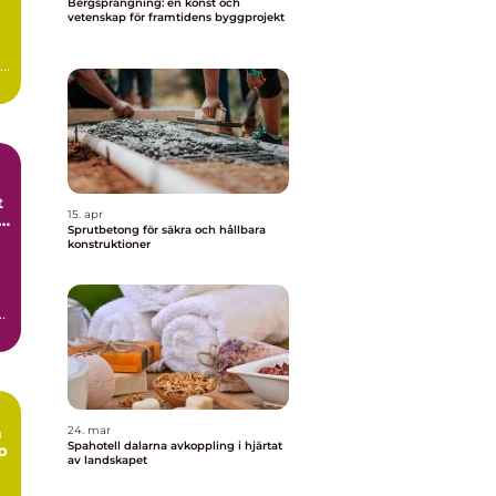
Bergsprängning: en konst och
vetenskap för framtidens byggprojekt
..
t
15. apr
Sprutbetong för säkra och hållbara
konstruktioner
h
n
24. mar
Spahotell dalarna avkoppling i hjärtat
p
av landskapet