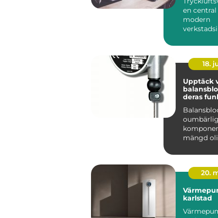
Trycklufts
en central 
modern
verkstadsi
kraven på
produktivit
18. 
Upptäck v
balansblo
deras fun
Balansblo
oumbärli
komponen
mängd oli
industrier
användni
. Dessa e...
20. 
Värmepu
karlstad
Värmepu