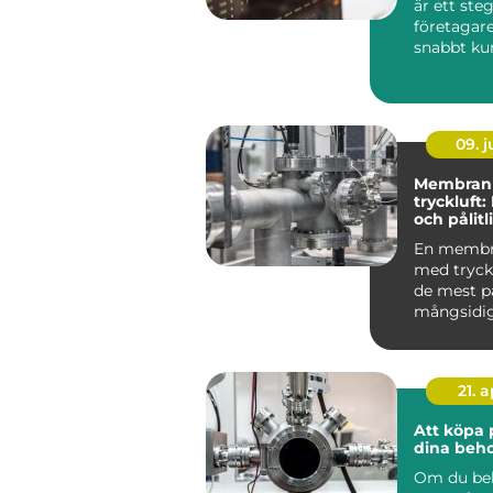
är ett st
företagare
snabbt kun
09. 
Membran
tryckluft:
och pålitl
för pump
En memb
med tryckl
de mest på
mångsidi
pumparna 
21. 
Att köpa 
dina beh
Om du be