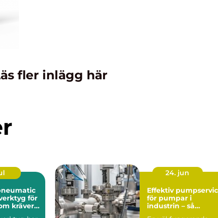
äs fler inlägg här
er
ul
24. jun
pneumatic
Effektiv pumpservi
verktyg för
för pumpar i
som kräver
industrin – så
undviker du