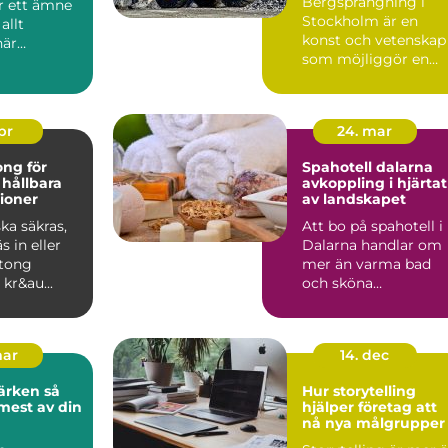
Bergsprängning i
r ett ämne
Stockholm är en
allt
konst och vetenskap
när
som möjliggör en
serna ökar
värld...
 på hål...
apr
24. mar
ng för
Spahotell dalarna
 hållbara
avkoppling i hjärtat
ioner
av landskapet
ka säkras,
Att bo på spahotell i
s in eller
Dalarna handlar om
tong
mer än varma bad
 kr&au...
och sköna
behandlingar. Mång
söker sig hi...
mar
14. dec
rken så
Hur storytelling
 mest av din
hjälper företag att
nå nya målgrupper