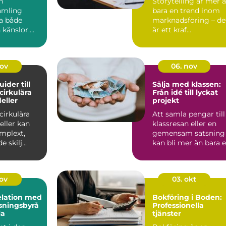
n
Storytelling är mer 
amling
bara en trend inom
ta både
marknadsföring – de
 känslor.
är ett kraf...
 ärvt
lådor frå...
nov
06. nov
uider till
Sälja med klassen:
 cirkulära
Från idé till lyckat
eller
projekt
 cirkulära
Att samla pengar till
eller kan
klassresan eller en
mplext,
gemensam satsning
 skilj...
kan bli mer än bara 
ekonomisk in...
nov
03. okt
elation med
Bokföring i Boden:
sningsbyrå
Professionella
la
tjänster