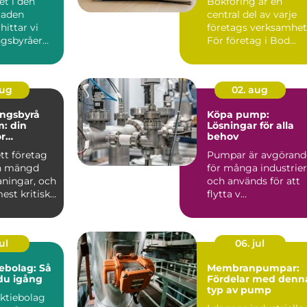
et i den
Bokföring är en
staden
central del av varje
hittar vi
företags verksamhet
ngsbyråer
För företag i Bod...
er pe...
aug
02. aug
ingsbyrå
Köpa pump:
: din
Lösningar för alla
ör
behov
k
ett företag
Pumpar är avgörand
g
en mängd
för många industrier
aningar, och
och används för att
est kritiska
flytta v...
ul
06. jul
ebolag: Så
Membranpumpar:
u igång
Fördelar med denn
typ av pump
aktiebolag