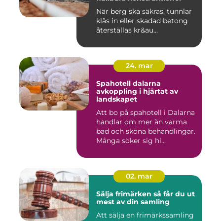
När berg ska säkras, tunnlar
kläs in eller skadad betong
återställas kr&au...
24. mar
Spahotell dalarna
avkoppling i hjärtat av
landskapet
Att bo på spahotell i Dalarna
handlar om mer än varma
bad och sköna behandlingar.
Många söker sig hi...
02. mar
Sälja frimärken så får du ut
mest av din samling
Att sälja en frimärkssamling