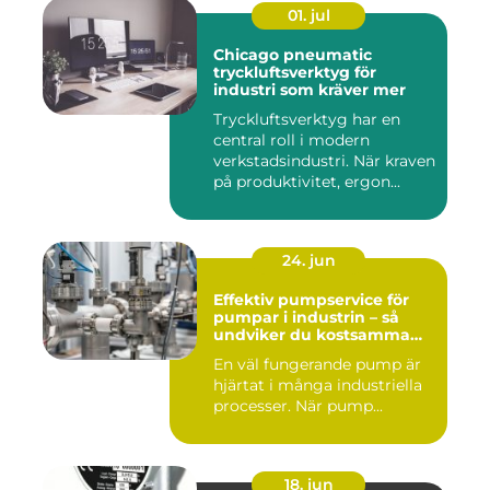
01. jul
Chicago pneumatic
tryckluftsverktyg för
industri som kräver mer
Tryckluftsverktyg har en
central roll i modern
verkstadsindustri. När kraven
på produktivitet, ergon...
24. jun
Effektiv pumpservice för
pumpar i industrin – så
undviker du kostsamma
driftstopp
En väl fungerande pump är
hjärtat i många industriella
processer. När pump...
18. jun