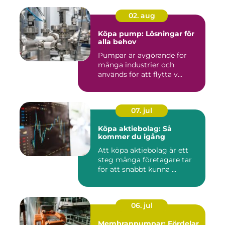
02. aug
Köpa pump: Lösningar för
alla behov
Pumpar är avgörande för
många industrier och
används för att flytta v...
07. jul
Köpa aktiebolag: Så
kommer du igång
Att köpa aktiebolag är ett
steg många företagare tar
för att snabbt kunna ...
06. jul
Membranpumpar: Fördelar