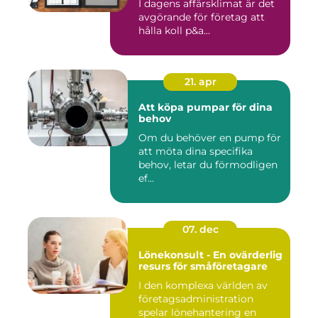
I dagens affärsklimat är det
avgörande för företag att
hålla koll p&a...
21. apr
Att köpa pumpar för dina
behov
Om du behöver en pump för
att möta dina specifika
behov, letar du förmodligen
ef...
07. dec
Lönekonsult - En ovärderlig
resurs för småföretagare
I den komplexa världen av
företagsadministration
spelar lönehantering en