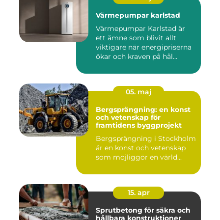
Värmepumpar karlstad
Värmepumpar Karlstad är
ett ämne som blivit allt
viktigare när energipriserna
ökar och kraven på hål...
05. maj
Bergsprängning: en konst
och vetenskap för
framtidens byggprojekt
Bergsprängning i Stockholm
är en konst och vetenskap
som möjliggör en värld...
15. apr
Sprutbetong för säkra och
hållbara konstruktioner