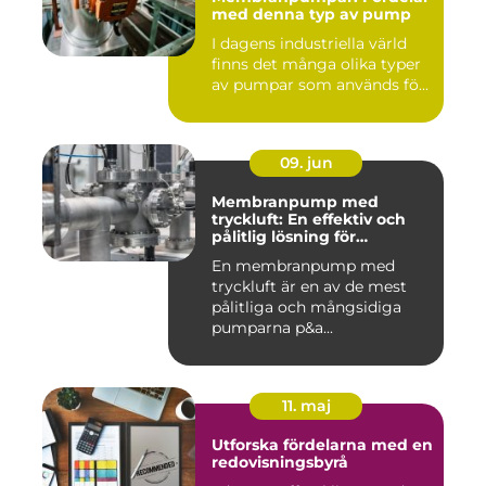
med denna typ av pump
I dagens industriella värld
finns det många olika typer
av pumpar som används fö...
09. jun
Membranpump med
tryckluft: En effektiv och
pålitlig lösning för
pumpbehov
En membranpump med
tryckluft är en av de mest
pålitliga och mångsidiga
pumparna p&a...
11. maj
Utforska fördelarna med en
redovisningsbyrå