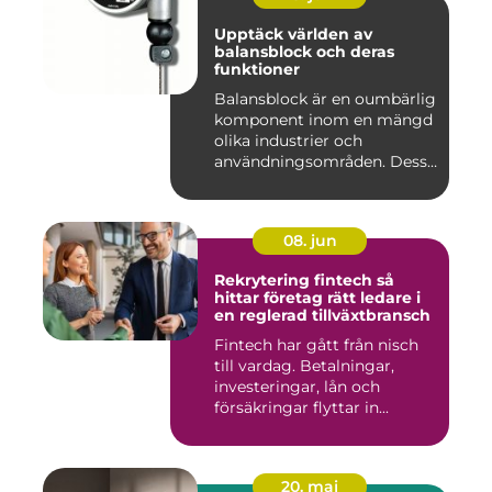
Upptäck världen av
balansblock och deras
funktioner
Balansblock är en oumbärlig
komponent inom en mängd
olika industrier och
användningsområden. Dessa
e...
08. jun
Rekrytering fintech så
hittar företag rätt ledare i
en reglerad tillväxtbransch
Fintech har gått från nisch
till vardag. Betalningar,
investeringar, lån och
försäkringar flyttar in...
20. maj