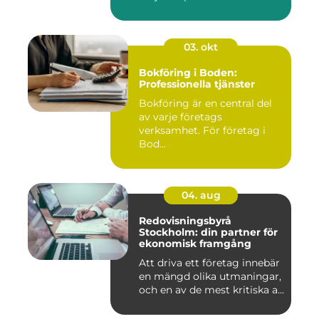
03. okt
Bokföring i Boden:
Professionella tjänster
Bokföring är en central del
av varje företags
verksamhet. För företag i
Bod...
04. aug
Redovisningsbyrå
Stockholm: din partner för
ekonomisk framgång
Att driva ett företag innebär
en mängd olika utmaningar,
och en av de mest kritiska a...