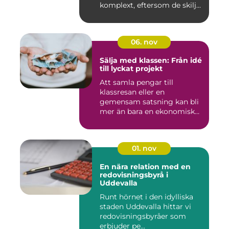
komplext, eftersom de skilj...
06. nov
Sälja med klassen: Från idé
till lyckat projekt
Att samla pengar till
klassresan eller en
gemensam satsning kan bli
mer än bara en ekonomisk
in...
01. nov
En nära relation med en
redovisningsbyrå i
Uddevalla
Runt hörnet i den idylliska
staden Uddevalla hittar vi
redovisningsbyråer som
erbjuder pe...