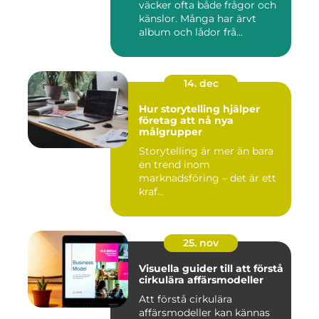
väcker ofta både frågor och
känslor. Många har ärvt
album och lådor frå...
14. dec
Hur storytelling hjälper
företag att nå nya
målgrupper
Storytelling är mer än bara
en trend inom
marknadsföring – det är ett
kraf...
25. nov
Visuella guider till att förstå
cirkulära affärsmodeller
Att förstå cirkulära
affärsmodeller kan kännas