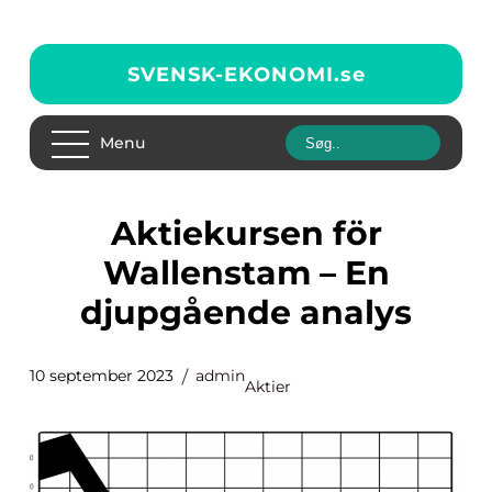
SVENSK-EKONOMI.
se
Menu
Aktiekursen för
Wallenstam – En
djupgående analys
10 september 2023
admin
Aktier