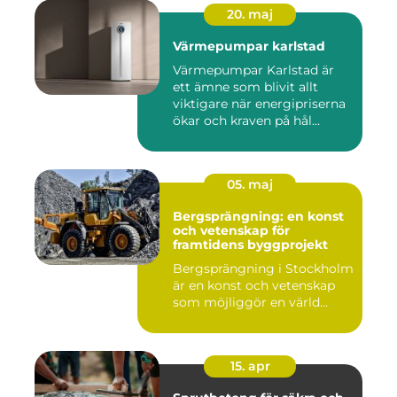
20. maj
Värmepumpar karlstad
Värmepumpar Karlstad är
ett ämne som blivit allt
viktigare när energipriserna
ökar och kraven på hål...
05. maj
Bergsprängning: en konst
och vetenskap för
framtidens byggprojekt
Bergsprängning i Stockholm
är en konst och vetenskap
som möjliggör en värld...
15. apr