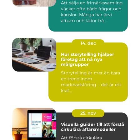
Att sälja en frimärkssamling
väcker ofta både frågor och
känslor. Många har ärvt
album och lådor frå...
14. dec
Hur storytelling hjälper
företag att nå nya
målgrupper
Storytelling är mer än bara
en trend inom
marknadsföring – det är ett
kraf...
25. nov
Visuella guider till att förstå
cirkulära affärsmodeller
Att förstå cirkulära