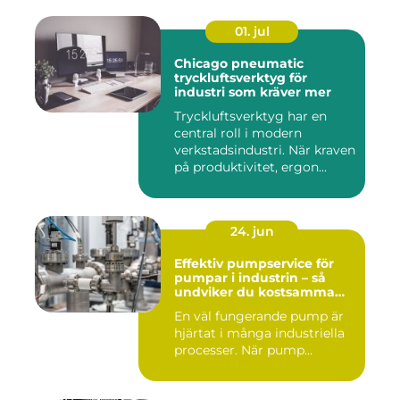
01. jul
Chicago pneumatic
tryckluftsverktyg för
industri som kräver mer
Tryckluftsverktyg har en
central roll i modern
verkstadsindustri. När kraven
på produktivitet, ergon...
24. jun
Effektiv pumpservice för
pumpar i industrin – så
undviker du kostsamma
driftstopp
En väl fungerande pump är
hjärtat i många industriella
processer. När pump...