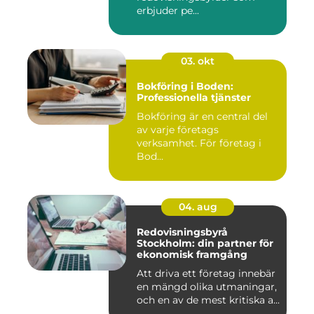
erbjuder pe...
03. okt
Bokföring i Boden:
Professionella tjänster
Bokföring är en central del
av varje företags
verksamhet. För företag i
Bod...
04. aug
Redovisningsbyrå
Stockholm: din partner för
ekonomisk framgång
Att driva ett företag innebär
en mängd olika utmaningar,
och en av de mest kritiska a...