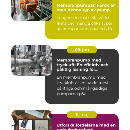
Membranpumpar: Fördelar
med denna typ av pump
I dagens industriella värld
finns det många olika typer
av pumpar som används fö...
09. jun
Membranpump med
tryckluft: En effektiv och
pålitlig lösning för
pumpbehov
En membranpump med
tryckluft är en av de mest
pålitliga och mångsidiga
pumparna p&a...
11. maj
Utforska fördelarna med en
redovisningsbyrå