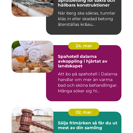
Sprutbetong för säkra och
hållbara konstruktioner
När berg ska säkras, tunnlar
kläs in eller skadad betong
återställas kr&au...
24. mar
Spahotell dalarna
avkoppling i hjärtat av
landskapet
Att bo på spahotell i Dalarna
handlar om mer än varma
bad och sköna behandlingar.
Många söker sig hi...
02. mar
Sälja frimärken så får du ut
mest av din samling