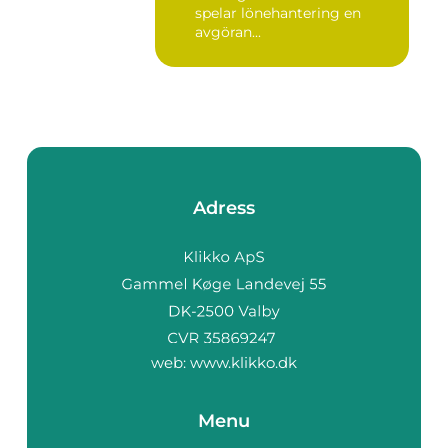
spelar lönehantering en
avgöran...
Adress
web:
www.klikko.dk
Menu