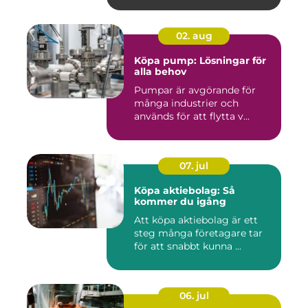
02. aug
Köpa pump: Lösningar för
alla behov
Pumpar är avgörande för
många industrier och
används för att flytta v...
07. jul
Köpa aktiebolag: Så
kommer du igång
Att köpa aktiebolag är ett
steg många företagare tar
för att snabbt kunna ...
06. jul