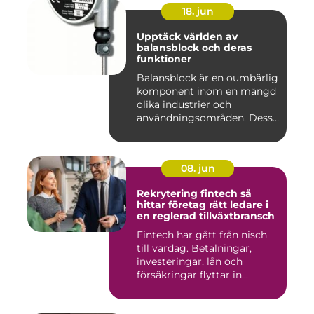
18. jun
Upptäck världen av
balansblock och deras
funktioner
Balansblock är en oumbärlig
komponent inom en mängd
olika industrier och
användningsområden. Dessa
e...
08. jun
Rekrytering fintech så
hittar företag rätt ledare i
en reglerad tillväxtbransch
Fintech har gått från nisch
till vardag. Betalningar,
investeringar, lån och
försäkringar flyttar in...