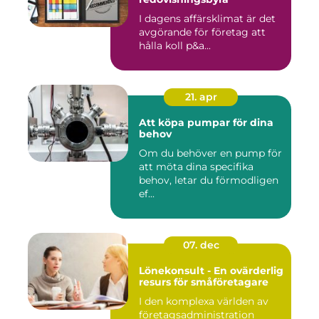
I dagens affärsklimat är det
avgörande för företag att
hålla koll p&a...
21. apr
Att köpa pumpar för dina
behov
Om du behöver en pump för
att möta dina specifika
behov, letar du förmodligen
ef...
07. dec
Lönekonsult - En ovärderlig
resurs för småföretagare
I den komplexa världen av
företagsadministration