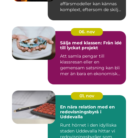
affärsmodeller kan kännas
komplext, eftersom de skilj...
06. nov
Sälja med klassen: Från idé
till lyckat projekt
Att samla pengar till
klassresan eller en
gemensam satsning kan bli
mer än bara en ekonomisk
in...
01. nov
En nära relation med en
redovisningsbyrå i
Uddevalla
Runt hörnet i den idylliska
staden Uddevalla hittar vi
redovisningsbyråer som