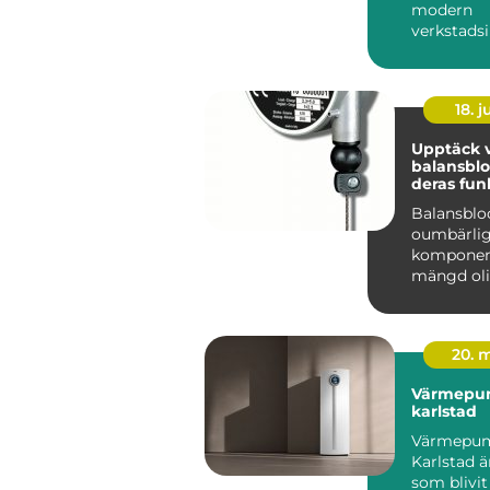
modern
verkstadsi
kraven på
produktivit
18. 
Upptäck v
balansblo
deras fun
Balansblo
oumbärli
komponen
mängd oli
industrier
användni
. Dessa e...
20. 
Värmepu
karlstad
Värmepu
Karlstad ä
som blivit 