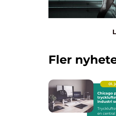
L
Fler nyhet
01. j
Chicago 
trycklufts
industri 
mer
Trycklufts
en central 