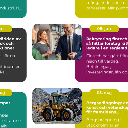
många industriella
ndustri. När
processer. När pump.
et, ergon...
jun
08. jun
ärlden av
Rekrytering fintech
ck och
så hittar företag rät
ktioner
ledare i en reglerad
tillväxtbransch
ck är en
Fintech har gått från
g
nisch till vardag.
t inom en
Betalningar,
ka
investeringar, lån oc
 och
försäkringar flyttar
ngsområden
in...
maj
05. maj
mpar
Bergsprängning: e
konst och vetenska
för framtidens
mpar
byggprojekt
Bergsprängning i
r ett ämne
Stockholm är en
allt