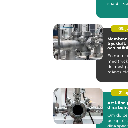
snabbt kun
09. 
Membran
tryckluft:
och pålitl
för pump
En memb
med tryckl
de mest på
mångsidi
pumparna 
21. 
Att köpa 
dina beh
Om du be
pump för 
dina speci