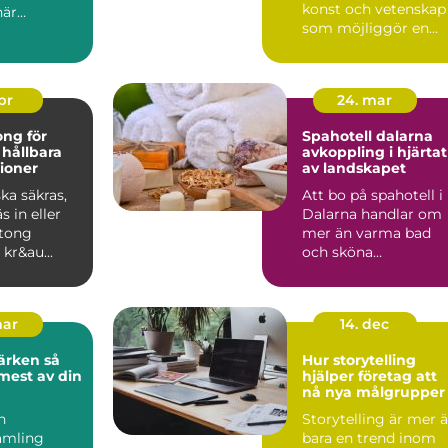
konst och vetenskap
när
som möjliggör en
serna ökar
värld...
 på hål...
apr
24. mar
ng för
Spahotell dalarna
 hållbara
avkoppling i hjärtat
ioner
av landskapet
ka säkras,
Att bo på spahotell i
s in eller
Dalarna handlar om
tong
mer än varma bad
 kr&au...
och sköna
behandlingar. Mång
söker sig hi...
mar
14. dec
rken så
Hur storytelling
 mest av din
hjälper företag att
nå nya målgrupper
n
Storytelling är mer 
amling
bara en trend inom