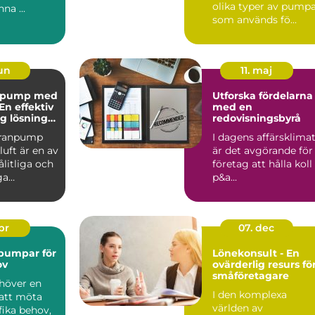
olika typer av pump
na ...
som används fö...
jun
11. maj
pump med
Utforska fördelarna
 En effektiv
med en
ig lösning
redovisningsbyrå
behov
ranpump
I dagens affärsklima
uft är en av
är det avgörande för
litliga och
företag att hålla koll
ga
p&a...
p&a...
apr
07. dec
pumpar för
Lönekonsult - En
ov
ovärderlig resurs fö
småföretagare
höver en
I den komplexa
att möta
världen av
fika behov,