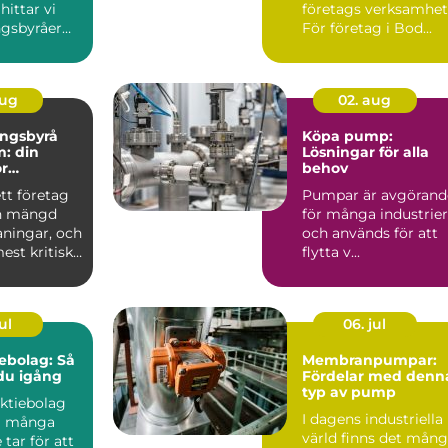
hittar vi
företags verksamhet
ngsbyråer
För företag i Bod...
er pe...
aug
02. aug
ingsbyrå
Köpa pump:
: din
Lösningar för alla
ör
behov
k
ett företag
Pumpar är avgörand
g
en mängd
för många industrier
aningar, och
och används för att
est kritiska
flytta v...
ul
06. jul
ebolag: Så
Membranpumpar:
u igång
Fördelar med denn
typ av pump
aktiebolag
I dagens industriella
eg många
värld finns det mån
 tar för att