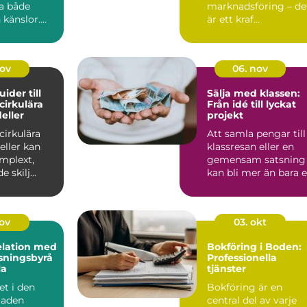
ta både
marknadsföring – de
 känslor.
är ett kraf...
 ärvt
lådor frå...
nov
06. nov
uider till
Sälja med klassen:
 cirkulära
Från idé till lyckat
eller
projekt
 cirkulära
Att samla pengar till
eller kan
klassresan eller en
mplext,
gemensam satsning
 skilj...
kan bli mer än bara 
ekonomisk in...
nov
03. okt
elation med
Bokföring i Boden:
sningsbyrå
Professionella
la
tjänster
et i den
Bokföring är en
staden
central del av varje