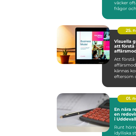
väcker of
frågor och
Många har
album och 
25. 
Visuella g
att förstå
affärsmod
Att förstå
affärsmod
kännas ko
eftersom de
01. 
En nära r
en redovi
i Uddeval
Runt hörn
idylliska 