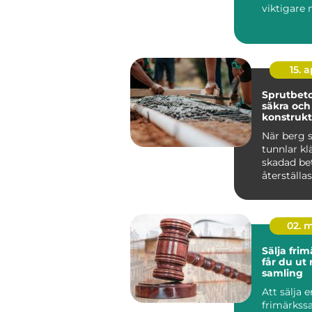
viktigare 
energipri
och kraven
15. 
Sprutbeto
säkra och
konstrukt
När berg s
tunnlar klä
skadad be
återställas
02. 
Sälja frimä
får du ut
samling
Att sälja e
frimärkss