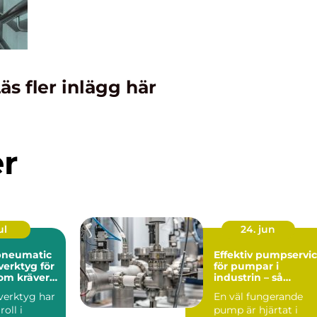
äs fler inlägg här
er
ul
24. jun
pneumatic
Effektiv pumpservi
verktyg för
för pumpar i
som kräver
industrin – så
undviker du
verktyg har
En väl fungerande
kostsamma
roll i
pump är hjärtat i
driftstopp