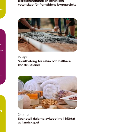
Bergsprängning: en konst och
vetenskap för framtidens byggprojekt
..
t
15. apr
Sprutbetong för säkra och hållbara
konstruktioner
h
n
p
24. mar
Spahotell dalarna avkoppling i hjärtat
av landskapet