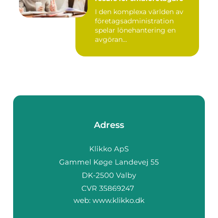
I den komplexa världen av
företagsadministration
spelar lönehantering en
avgöran...
Adress
web:
www.klikko.dk