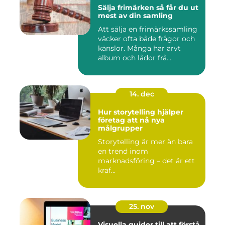
Sälja frimärken så får du ut
mest av din samling
Att sälja en frimärkssamling
väcker ofta både frågor och
känslor. Många har ärvt
album och lådor frå...
14. dec
Hur storytelling hjälper
företag att nå nya
målgrupper
Storytelling är mer än bara
en trend inom
marknadsföring – det är ett
kraf...
25. nov
Visuella guider till att förstå