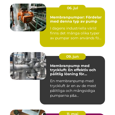
06. jul
Membranpumpar: Fördelar
med denna typ av pump
I dagens industriella värld
finns det många olika typer
av pumpar som används fö...
09. jun
Membranpump med
tryckluft: En effektiv och
pålitlig lösning för
pumpbehov
En membranpump med
tryckluft är en av de mest
pålitliga och mångsidiga
pumparna p&a...
11. maj