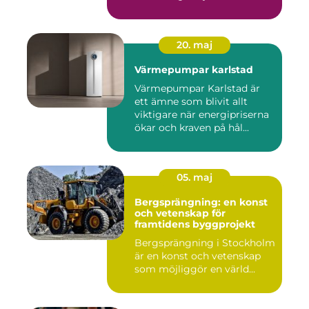
20. maj
Värmepumpar karlstad
Värmepumpar Karlstad är
ett ämne som blivit allt
viktigare när energipriserna
ökar och kraven på hål...
05. maj
Bergsprängning: en konst
och vetenskap för
framtidens byggprojekt
Bergsprängning i Stockholm
är en konst och vetenskap
som möjliggör en värld...