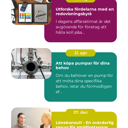
Utforska fördelarna med en
redovisningsbyrå
I dagens affärsklimat är det
avgörande för företag att
hålla koll p&a...
21. apr
Att köpa pumpar för dina
behov
Om du behöver en pump för
att möta dina specifika
behov, letar du förmodligen
ef...
07. dec
Lönekonsult - En ovärderlig
resurs för småföretagare