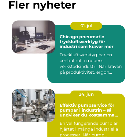
Fler nyheter
01. jul
Chicago pneumatic
tryckluftsverktyg för
industri som kräver mer
Tryckluftsverktyg har en
central roll i modern
verkstadsindustri. När kraven
på produktivitet, ergon...
24. jun
Effektiv pumpservice för
pumpar i industrin – så
undviker du kostsamma
driftstopp
En väl fungerande pump är
hjärtat i många industriella
processer. När pump...