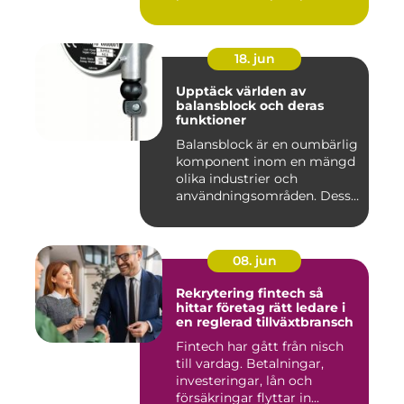
18. jun
Upptäck världen av
balansblock och deras
funktioner
Balansblock är en oumbärlig
komponent inom en mängd
olika industrier och
användningsområden. Dessa
e...
08. jun
Rekrytering fintech så
hittar företag rätt ledare i
en reglerad tillväxtbransch
Fintech har gått från nisch
till vardag. Betalningar,
investeringar, lån och
försäkringar flyttar in...