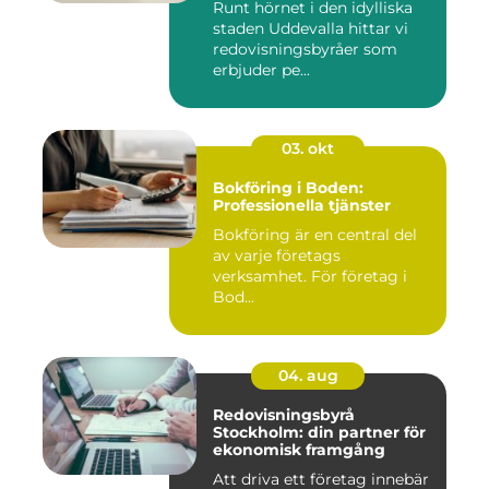
Runt hörnet i den idylliska
staden Uddevalla hittar vi
redovisningsbyråer som
erbjuder pe...
03. okt
Bokföring i Boden:
Professionella tjänster
Bokföring är en central del
av varje företags
verksamhet. För företag i
Bod...
04. aug
Redovisningsbyrå
Stockholm: din partner för
ekonomisk framgång
Att driva ett företag innebär