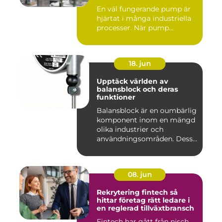
driftstopp
En väl fungerande pump är
hjärtat i många industriella
processer. När pump...
18. jun
Upptäck världen av
balansblock och deras
funktioner
Balansblock är en oumbärlig
komponent inom en mängd
olika industrier och
användningsområden. Dessa
e...
08. jun
Rekrytering fintech så
hittar företag rätt ledare i
en reglerad tillväxtbransch
Fintech har gått från nisch