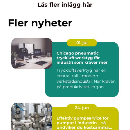
Läs fler inlägg här
Fler nyheter
01. jul
Chicago pneumatic
tryckluftsverktyg för
industri som kräver mer
Tryckluftsverktyg har en
central roll i modern
verkstadsindustri. När kraven
på produktivitet, ergon...
24. jun
Effektiv pumpservice för
pumpar i industrin – så
undviker du kostsamma