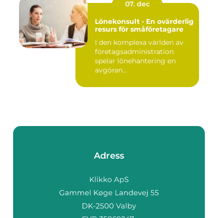
07. dec
Lönekonsult - En ovärderlig
resurs för småföretagare
I den komplexa världen av
företagsadministration
spelar lönehantering en
avgöran...
Adress