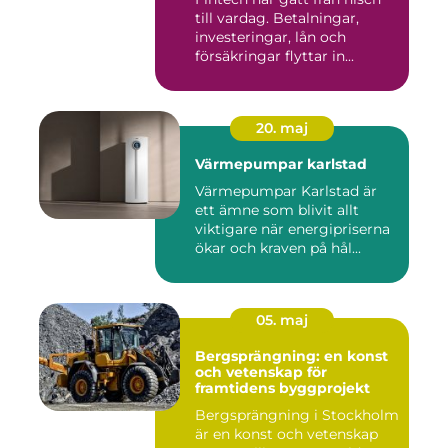
till vardag. Betalningar,
investeringar, lån och
försäkringar flyttar in...
20. maj
Värmepumpar karlstad
Värmepumpar Karlstad är
ett ämne som blivit allt
viktigare när energipriserna
ökar och kraven på hål...
05. maj
Bergsprängning: en konst
och vetenskap för
framtidens byggprojekt
Bergsprängning i Stockholm
är en konst och vetenskap