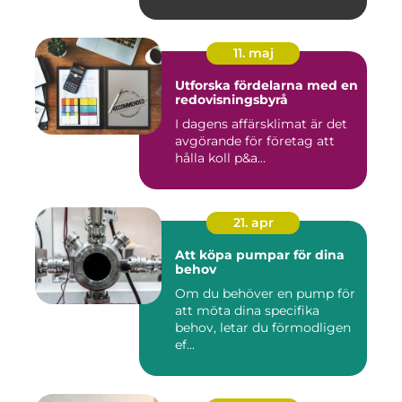
11. maj
Utforska fördelarna med en
redovisningsbyrå
I dagens affärsklimat är det
avgörande för företag att
hålla koll p&a...
21. apr
Att köpa pumpar för dina
behov
Om du behöver en pump för
att möta dina specifika
behov, letar du förmodligen
ef...