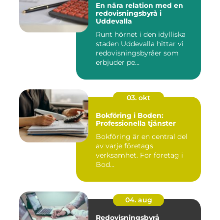
En nära relation med en
redovisningsbyrå i
Uddevalla
Runt hörnet i den idylliska
staden Uddevalla hittar vi
redovisningsbyråer som
erbjuder pe...
03. okt
Bokföring i Boden:
Professionella tjänster
Bokföring är en central del
av varje företags
verksamhet. För företag i
Bod...
04. aug
Redovisningsbyrå