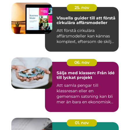
25. nov
Visuella guider till att förstå
cirkulära affärsmodeller
Att förstå cirkulära
affärsmodeller kan kännas
komplext, eftersom de skilj...
06. nov
Sälja med klassen: Från idé
till lyckat projekt
Att samla pengar till
klassresan eller en
gemensam satsning kan bli
mer än bara en ekonomisk
in...
01. nov