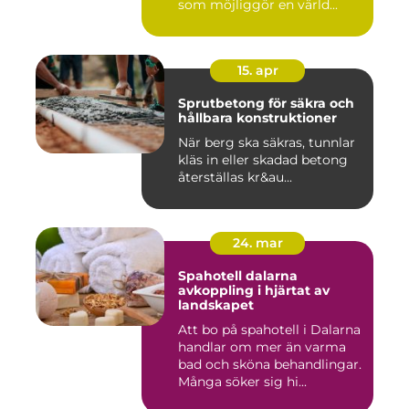
som möjliggör en värld...
15. apr
Sprutbetong för säkra och
hållbara konstruktioner
När berg ska säkras, tunnlar
kläs in eller skadad betong
återställas kr&au...
24. mar
Spahotell dalarna
avkoppling i hjärtat av
landskapet
Att bo på spahotell i Dalarna
handlar om mer än varma
bad och sköna behandlingar.
Många söker sig hi...