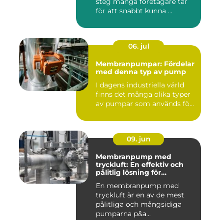
steg många företagare tar
för att snabbt kunna ...
06. jul
Membranpumpar: Fördelar
med denna typ av pump
I dagens industriella värld
finns det många olika typer
av pumpar som används fö...
09. jun
Membranpump med
tryckluft: En effektiv och
pålitlig lösning för
pumpbehov
En membranpump med
tryckluft är en av de mest
pålitliga och mångsidiga
pumparna p&a...