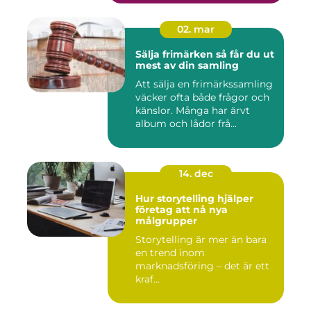
02. mar
Sälja frimärken så får du ut
mest av din samling
Att sälja en frimärkssamling
väcker ofta både frågor och
känslor. Många har ärvt
album och lådor frå...
14. dec
Hur storytelling hjälper
företag att nå nya
målgrupper
Storytelling är mer än bara
en trend inom
marknadsföring – det är ett
kraf...