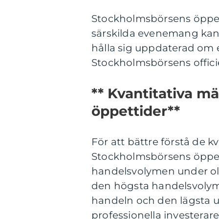
Stockholmsbörsens öppett
särskilda evenemang kan p
hålla sig uppdaterad om 
Stockholmsbörsens offici
** Kvantitativa m
öppettider**
För att bättre förstå de 
Stockholmsbörsens öppetti
handelsvolymen under olik
den högsta handelsvolyme
handeln och den lägsta u
professionella investerare