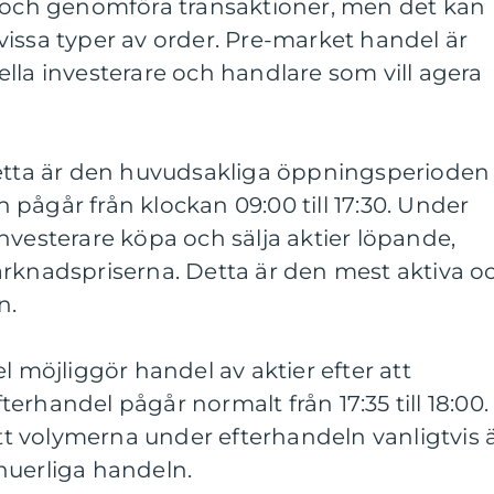
r och genomföra transaktioner, men det kan
issa typer av order. Pre-market handel är
lla investerare och handlare som vill agera
Detta är den huvudsakliga öppningsperioden
pågår från klockan 09:00 till 17:30. Under
nvesterare köpa och sälja aktier löpande,
arknadspriserna. Detta är den mest aktiva o
n.
l möjliggör handel av aktier efter att
erhandel pågår normalt från 17:35 till 18:00.
att volymerna under efterhandeln vanligtvis 
nuerliga handeln.