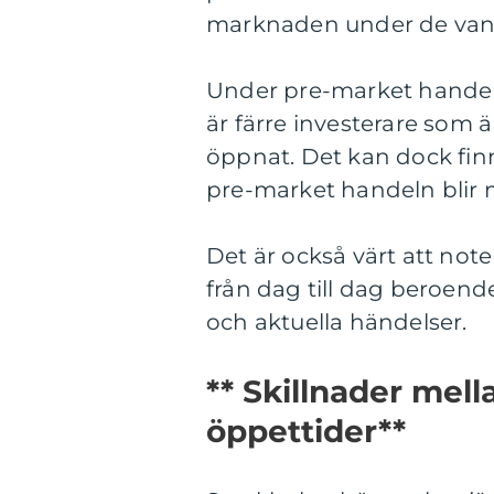
marknaden under de vanl
Under pre-market handeln
är färre investerare som ä
öppnat. Det kan dock finn
pre-market handeln blir m
Det är också värt att not
från dag till dag beroe
och aktuella händelser.
** Skillnader mel
öppettider**