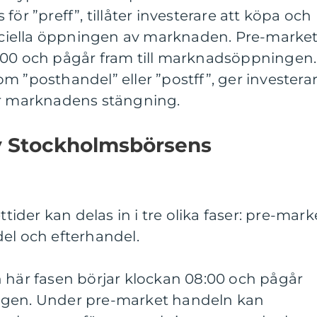
för ”preff”, tillåter investerare att köpa och
fficiella öppningen av marknaden. Pre-marke
:00 och pågår fram till marknadsöppningen.
m ”posthandel” eller ”postff”, ger investera
er marknadens stängning.
av Stockholmsbörsens
der kan delas in i tre olika faser: pre-mark
el och efterhandel.
n här fasen börjar klockan 08:00 och pågår
ngen. Under pre-market handeln kan