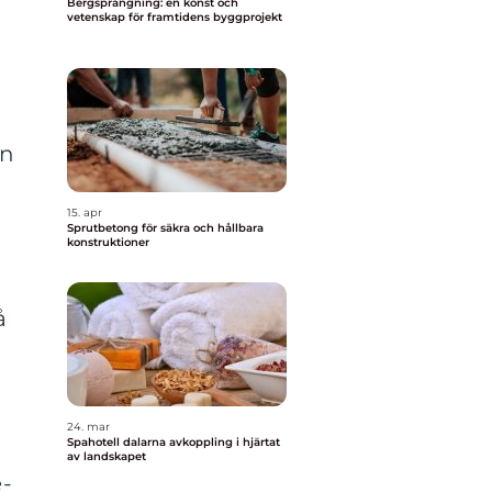
Bergsprängning: en konst och
vetenskap för framtidens byggprojekt
en
15. apr
Sprutbetong för säkra och hållbara
konstruktioner
å
24. mar
Spahotell dalarna avkoppling i hjärtat
av landskapet
e-