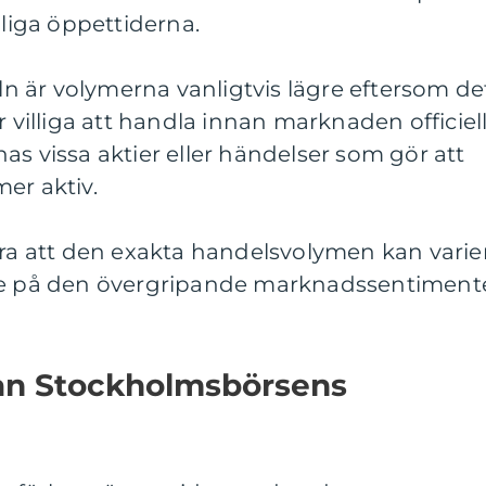
iga öppettiderna.
 är volymerna vanligtvis lägre eftersom de
r villiga att handla innan marknaden officiell
as vissa aktier eller händelser som gör att
er aktiv.
era att den exakta handelsvolymen kan varie
nde på den övergripande marknadssentiment
lan Stockholmsbörsens