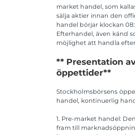
market handel, som kallas 
sälja aktier innan den o
handel börjar klockan 08
Efterhandel, även känd so
möjlighet att handla eft
** Presentation 
öppettider**
Stockholmsbörsens öppetti
handel, kontinuerlig hand
1. Pre-market handel: De
fram till marknadsöppni