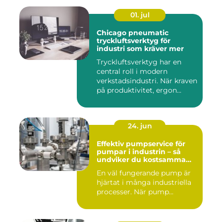
01. jul
Chicago pneumatic
tryckluftsverktyg för
industri som kräver mer
Tryckluftsverktyg har en
central roll i modern
verkstadsindustri. När kraven
på produktivitet, ergon...
24. jun
Effektiv pumpservice för
pumpar i industrin – så
undviker du kostsamma
driftstopp
En väl fungerande pump är
hjärtat i många industriella
processer. När pump...