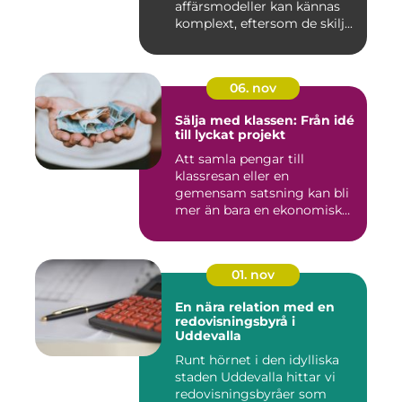
affärsmodeller kan kännas
komplext, eftersom de skilj...
06. nov
Sälja med klassen: Från idé
till lyckat projekt
Att samla pengar till
klassresan eller en
gemensam satsning kan bli
mer än bara en ekonomisk
in...
01. nov
En nära relation med en
redovisningsbyrå i
Uddevalla
Runt hörnet i den idylliska
staden Uddevalla hittar vi
redovisningsbyråer som