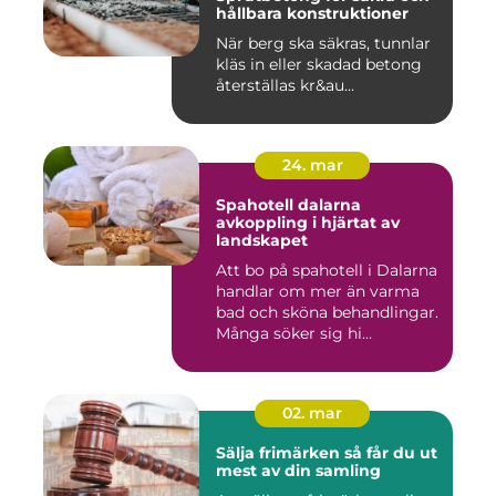
hållbara konstruktioner
När berg ska säkras, tunnlar
kläs in eller skadad betong
återställas kr&au...
24. mar
Spahotell dalarna
avkoppling i hjärtat av
landskapet
Att bo på spahotell i Dalarna
handlar om mer än varma
bad och sköna behandlingar.
Många söker sig hi...
02. mar
Sälja frimärken så får du ut
mest av din samling