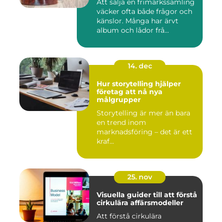
Att sälja en frimärkssamling
väcker ofta både frågor och
känslor. Många har ärvt
album och lådor frå...
14. dec
Hur storytelling hjälper
företag att nå nya
målgrupper
Storytelling är mer än bara
en trend inom
marknadsföring – det är ett
kraf...
25. nov
Visuella guider till att förstå
cirkulära affärsmodeller
Att förstå cirkulära