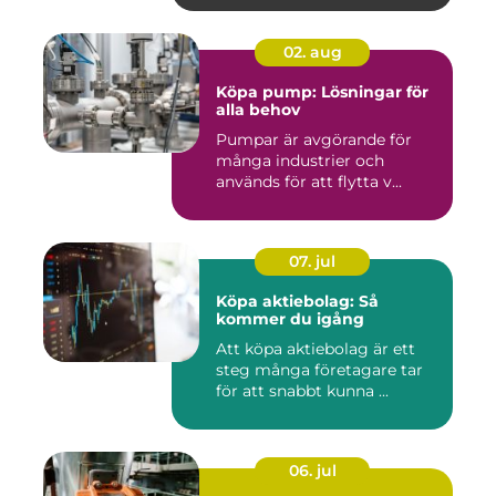
02. aug
Köpa pump: Lösningar för
alla behov
Pumpar är avgörande för
många industrier och
används för att flytta v...
07. jul
Köpa aktiebolag: Så
kommer du igång
Att köpa aktiebolag är ett
steg många företagare tar
för att snabbt kunna ...
06. jul