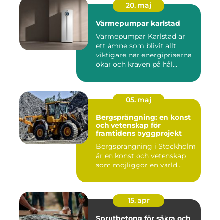
20. maj
Värmepumpar karlstad
Värmepumpar Karlstad är
ett ämne som blivit allt
viktigare när energipriserna
ökar och kraven på hål...
05. maj
Bergsprängning: en konst
och vetenskap för
framtidens byggprojekt
Bergsprängning i Stockholm
är en konst och vetenskap
som möjliggör en värld...
15. apr
Sprutbetong för säkra och