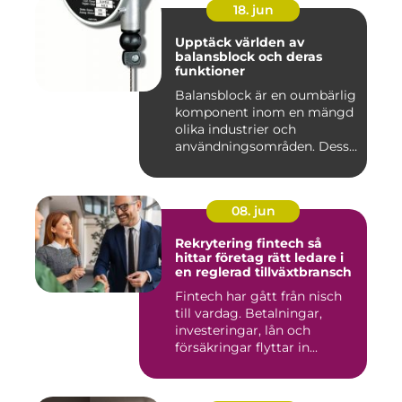
18. jun
Upptäck världen av
balansblock och deras
funktioner
Balansblock är en oumbärlig
komponent inom en mängd
olika industrier och
användningsområden. Dessa
e...
08. jun
Rekrytering fintech så
hittar företag rätt ledare i
en reglerad tillväxtbransch
Fintech har gått från nisch
till vardag. Betalningar,
investeringar, lån och
försäkringar flyttar in...