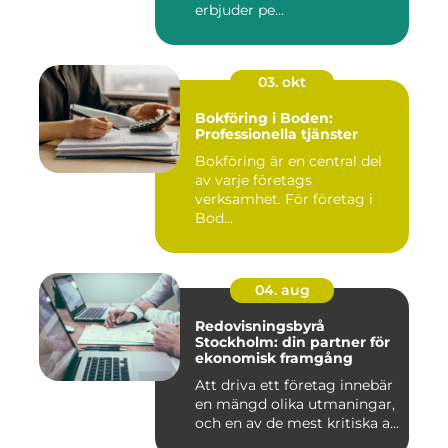
erbjuder pe...
03. okt
Bokföring i Boden:
Professionella tjänster
Bokföring är en central del
av varje företags
verksamhet. För företag i
Bod...
04. aug
Redovisningsbyrå
Stockholm: din partner för
ekonomisk framgång
Att driva ett företag innebär
en mängd olika utmaningar,
och en av de mest kritiska a...