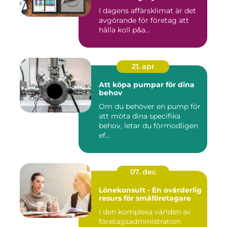
I dagens affärsklimat är det
avgörande för företag att
hålla koll p&a...
21. apr
Att köpa pumpar för dina
behov
Om du behöver en pump för
att möta dina specifika
behov, letar du förmodligen
ef...
07. dec
Lönekonsult - En ovärderlig
resurs för småföretagare
I den komplexa världen av
företagsadministration