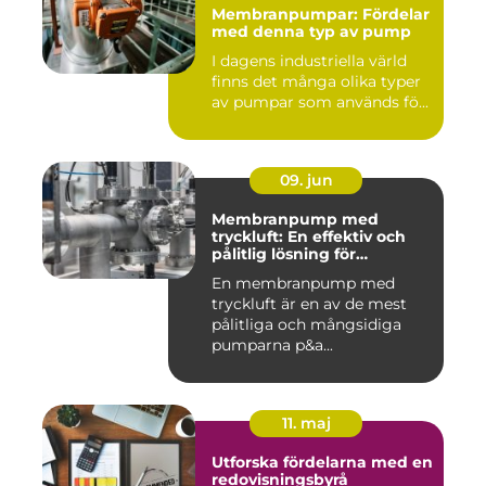
Membranpumpar: Fördelar
med denna typ av pump
I dagens industriella värld
finns det många olika typer
av pumpar som används fö...
09. jun
Membranpump med
tryckluft: En effektiv och
pålitlig lösning för
pumpbehov
En membranpump med
tryckluft är en av de mest
pålitliga och mångsidiga
pumparna p&a...
11. maj
Utforska fördelarna med en
redovisningsbyrå