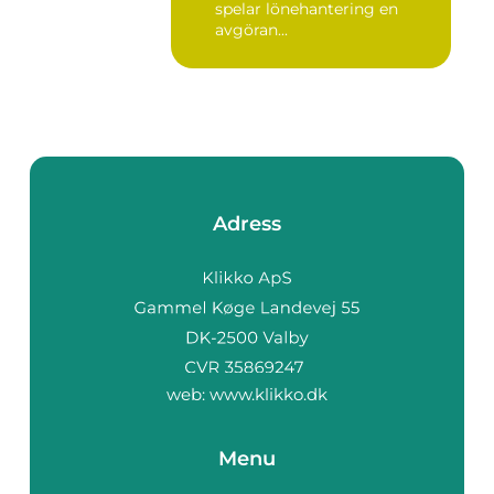
spelar lönehantering en
avgöran...
Adress
web:
www.klikko.dk
Menu