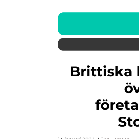
Brittiska bolag: En grundlig
öv
föret
St