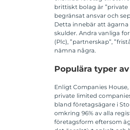
brittiskt bolag är ”privat
begränsat ansvar och sepa
Detta innebär att ägarna 
skulder. Andra vanliga fo
(Plc), ”partnerskap”, ”fris
nämna några.
Populära typer av 
Enligt Companies House, S
private limited companie
bland företagsägare i St
omkring 96% av alla regist
företagsform eftersom äg