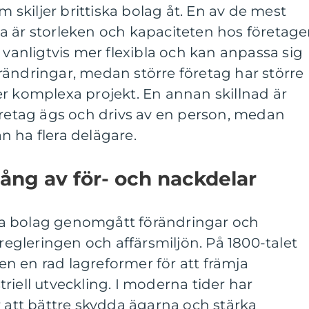
m skiljer brittiska bolag åt. En av de mest
a är storleken och kapaciteten hos företage
 vanligtvis mer flexibla och kan anpassa sig
rändringar, medan större företag har större
r komplexa projekt. En annan skillnad är
öretag ägs och drivs av en person, medan
 ha flera delägare.
ång av för- och nackdelar
iska bolag genomgått förändringar och
 regleringen och affärsmiljön. På 1800-talet
n en rad lagreformer för att främja
riell utveckling. I moderna tider har
r att bättre skydda ägarna och stärka