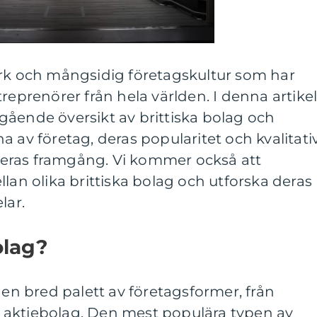
ark och mångsidig företagskultur som har
reprenörer från hela världen. I denna artike
gående översikt av brittiska bolag och
a av företag, deras popularitet och kvalitati
eras framgång. Vi kommer också att
lan olika brittiska bolag och utforska deras
lar.
olag?
 en bred palett av företagsformer, från
rre aktiebolag. Den mest populära typen av