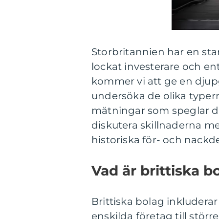
Storbritannien har en st
lockat investerare och ent
kommer vi att ge en djup
undersöka de olika typern
mätningar som speglar d
diskutera skillnaderna mel
historiska för- och nackde
Vad är brittiska b
Brittiska bolag inkluderar
enskilda företag till stö