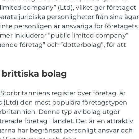
e limited company” (Ltd), vilket ger företaget
rata juridiska personligheter från sina ägar
inte personligen är ansvariga för företagets
rmer inkluderar ”public limited company”
tående företag” och ”dotterbolag”, för att
brittiska bolag
torbritanniens register över företag, är
s (Ltd) den mest populära företagstypen
orbritannien. Denna typ av bolag utgör
rerade företag i landet. Det är en attraktiv
arna har begränsat personligt ansvar och