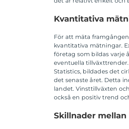
det är relativt enkelt och b
Kvantitativa mätn
För att mäta framgången fö
kvantitativa mätningar. 
företag som bildas varje 
eventuella tillväxttrender.
Statistics, bildades det c
det senaste året. Detta in
landet. Vinsttillväxten oc
också en positiv trend och
Skillnader mellan 