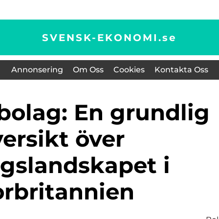
SVENSK-EKONOMI.
se
Annonsering
Om Oss
Cookies
Kontakta Oss
ersikt över
agslandskapet i
orbritannien