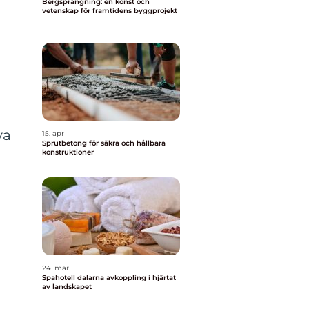
Bergsprängning: en konst och
vetenskap för framtidens byggprojekt
l
va
15. apr
Sprutbetong för säkra och hållbara
konstruktioner
24. mar
Spahotell dalarna avkoppling i hjärtat
av landskapet