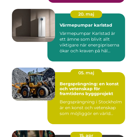
20. maj
Värmepumpar karlstad
Värmepumpar Karlstad är
ett ämne som blivit allt
viktigare när energipriserna
ökar och kraven på hål...
05. maj
Bergsprängning: en konst
och vetenskap för
framtidens byggprojekt
Bergsprängning i Stockholm
är en konst och vetenskap
som möjliggör en värld...
15. apr