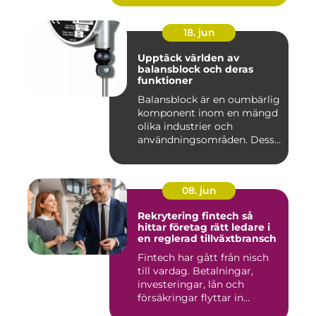
18. jun
Upptäck världen av
balansblock och deras
funktioner
Balansblock är en oumbärlig
komponent inom en mängd
olika industrier och
användningsområden. Dessa
e...
08. jun
Rekrytering fintech så
hittar företag rätt ledare i
en reglerad tillväxtbransch
Fintech har gått från nisch
till vardag. Betalningar,
investeringar, lån och
försäkringar flyttar in...