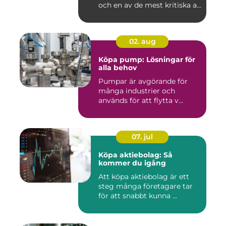
och en av de mest kritiska a...
02. aug
Köpa pump: Lösningar för
alla behov
Pumpar är avgörande för
många industrier och
används för att flytta v...
07. jul
Köpa aktiebolag: Så
kommer du igång
Att köpa aktiebolag är ett
steg många företagare tar
för att snabbt kunna ...