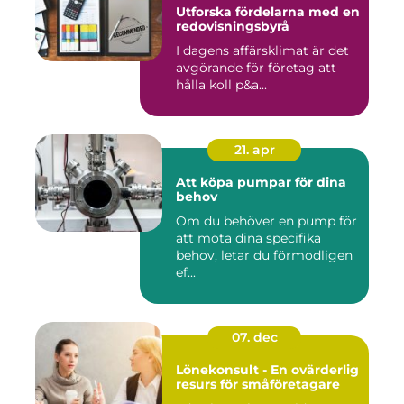
Utforska fördelarna med en
redovisningsbyrå
I dagens affärsklimat är det
avgörande för företag att
hålla koll p&a...
21. apr
Att köpa pumpar för dina
behov
Om du behöver en pump för
att möta dina specifika
behov, letar du förmodligen
ef...
07. dec
Lönekonsult - En ovärderlig
resurs för småföretagare