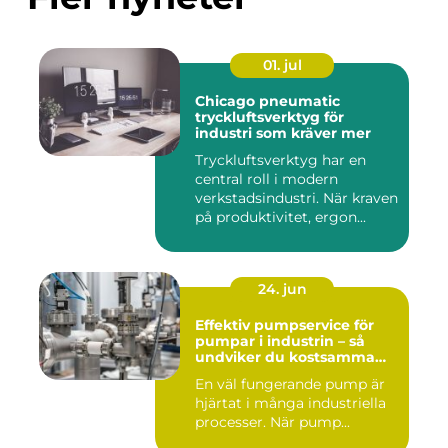
01. jul
Chicago pneumatic
tryckluftsverktyg för
industri som kräver mer
Tryckluftsverktyg har en
central roll i modern
verkstadsindustri. När kraven
på produktivitet, ergon...
24. jun
Effektiv pumpservice för
pumpar i industrin – så
undviker du kostsamma
driftstopp
En väl fungerande pump är
hjärtat i många industriella
processer. När pump...