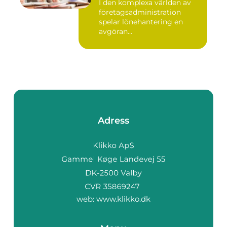
I den komplexa världen av
företagsadministration
spelar lönehantering en
avgöran...
Adress
web:
www.klikko.dk