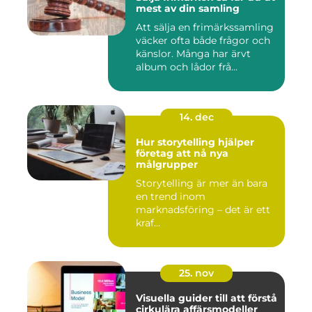
mest av din samling
Att sälja en frimärkssamling
väcker ofta både frågor och
känslor. Många har ärvt
album och lådor frå...
14. dec
Hur storytelling hjälper
företag att nå nya
målgrupper
Storytelling är mer än bara
en trend inom
marknadsföring – det är ett
kraf...
25. nov
Visuella guider till att förstå
cirkulära affärsmodeller