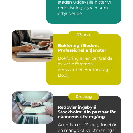
staden Uddevalla hittar vi
redovisningsbyråer som
erbjuder pe...
03. okt
Bokföring i Boden:
Professionella tjänster
Bokföring är en central del
av varje företags
verksamhet. För företag i
Bod...
04. aug
Redovisningsbyrå
Stockholm: din partner för
ekonomisk framgång
Att driva ett företag innebär
en mängd olika utmaningar,