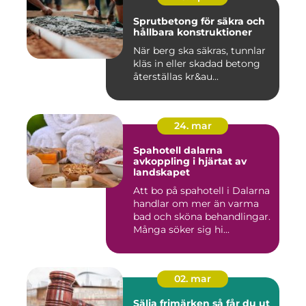
Sprutbetong för säkra och
hållbara konstruktioner
När berg ska säkras, tunnlar
kläs in eller skadad betong
återställas kr&au...
24. mar
Spahotell dalarna
avkoppling i hjärtat av
landskapet
Att bo på spahotell i Dalarna
handlar om mer än varma
bad och sköna behandlingar.
Många söker sig hi...
02. mar
Sälja frimärken så får du ut