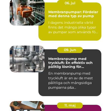
06. jul
Membranpumpar: Fördelar
med denna typ av pump
I dagens industriella värld
finns det många olika typer
av pumpar som används fö...
09. jun
Membranpump med
tryckluft: En effektiv och
pålitlig lösning för
pumpbehov
En membranpump med
tryckluft är en av de mest
pålitliga och mångsidiga
pumparna p&a...
11. maj