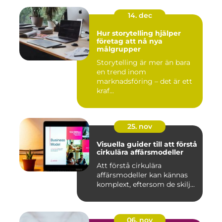
14. dec
Hur storytelling hjälper
företag att nå nya
målgrupper
Storytelling är mer än bara
en trend inom
marknadsföring – det är ett
kraf...
25. nov
Visuella guider till att förstå
cirkulära affärsmodeller
Att förstå cirkulära
affärsmodeller kan kännas
komplext, eftersom de skilj...
06. nov