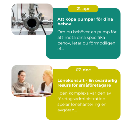
21. apr
Att köpa pumpar för dina
behov
Om du behöver en pump för
att möta dina specifika
behov, letar du förmodligen
ef...
07. dec
Lönekonsult - En ovärderlig
resurs för småföretagare
I den komplexa världen av
företagsadministration
spelar lönehantering en
avgöran...