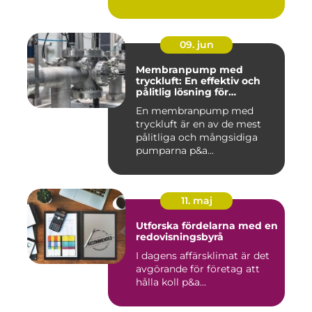
09. jun
Membranpump med
tryckluft: En effektiv och
pålitlig lösning för
pumpbehov
En membranpump med
tryckluft är en av de mest
pålitliga och mångsidiga
pumparna p&a...
11. maj
Utforska fördelarna med en
redovisningsbyrå
I dagens affärsklimat är det
avgörande för företag att
hålla koll p&a...