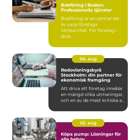
Bokföring i Boden:
Professionella tjänster
Bokföring är en central del
av varje företags
verksamhet. För företag i
Bod...
04. aug
Redovisningsbyrå
Stockholm: din partner för
ekonomisk framgång
Att driva ett företag innebär
en mängd olika utmaningar,
och en av de mest kritiska a...
02. aug
Köpa pump: Lösningar för
alla behov