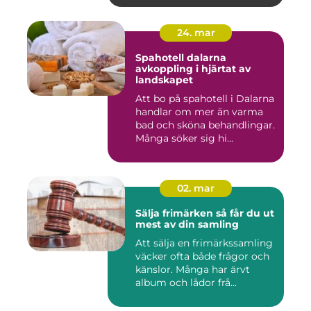
24. mar
Spahotell dalarna
avkoppling i hjärtat av
landskapet
Att bo på spahotell i Dalarna
handlar om mer än varma
bad och sköna behandlingar.
Många söker sig hi...
02. mar
Sälja frimärken så får du ut
mest av din samling
Att sälja en frimärkssamling
väcker ofta både frågor och
känslor. Många har ärvt
album och lådor frå...