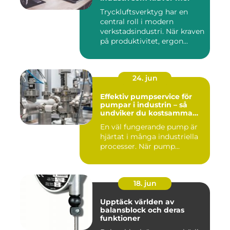
Tryckluftsverktyg har en
central roll i modern
verkstadsindustri. När kraven
på produktivitet, ergon...
24. jun
Effektiv pumpservice för
pumpar i industrin – så
undviker du kostsamma
driftstopp
En väl fungerande pump är
hjärtat i många industriella
processer. När pump...
18. jun
Upptäck världen av
balansblock och deras
funktioner