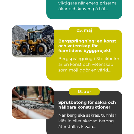
viktigare när energipriserna
ökar och kraven på hål...
05. maj
Bergsprängning: en konst
och vetenskap för
framtidens byggprojekt
Bergsprängning i Stockholm
är en konst och vetenskap
som möjliggör en värld...
15. apr
Sprutbetong för säkra och
hållbara konstruktioner
När berg ska säkras, tunnlar
kläs in eller skadad betong
återställas kr&au...