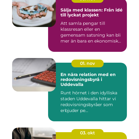
Sälja med klassen: Från idé
till lyckat projekt
Att samla pengar till
klassresan eller en
gemensam satsning kan bli
mer än bara en ekonomisk
in...
01. nov
En nära relation med en
redovisningsbyrå i
Uddevalla
Runt hörnet i den idylliska
staden Uddevalla hittar vi
redovisningsbyråer som
erbjuder pe...
03. okt