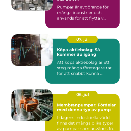
Pumpar är avgörande för
många industrier och
används för att flytta v...
07. jul
Köpa aktiebolag: Så
kommer du igång
Att köpa aktiebolag är ett
steg många företagare tar
för att snabbt kunna ...
06. jul
Membranpumpar: Fördelar
med denna typ av pump
I dagens industriella värld
finns det många olika typer
av pumpar som används fö...