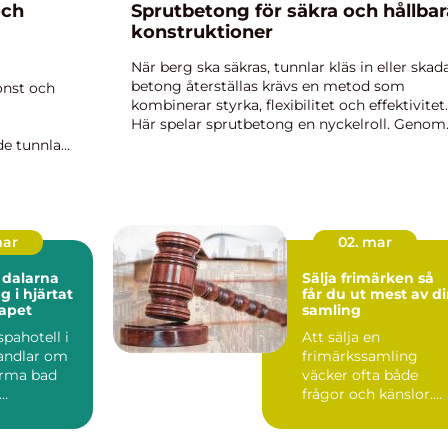
och
Sprutbetong för säkra och hållbar
konstruktioner
När berg ska säkras, tunnlar kläs in eller skad
betong återställas krävs en metod som
onst och
kombinerar styrka, flexibilitet och effektivitet.
Här spelar sprutbetong en nyckelroll. Genom
att spruta betong under hög...
de tunnlar
ik är
mar
02. mar
 dalarna
Sälja frimärken så
g i hjärtat
får du ut mest av d
apet
samling
spahotell i
Att sälja en
andlar om
frimärkssamling
arma bad
väcker ofta både
frågor och känslor.
gar. Många
Många har ärvt
...
album och lådor frå...