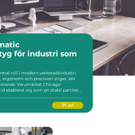
matic
tyg för industri som
ntral roll i modern verkstadsindustri.
, ergonomi och precision stiger, blir
vgörande. Varumärket Chicago
d etablerat sig som en stabil partner
busta, driftsäkra och användarvänliga
ett br...
01. jul