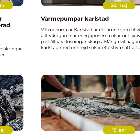
un
20. maj
Värmepumpar karlstad
erad
Värmepumpar Karlstad är ett ämne som blivi
allt viktigare när energipriserna ökar och kra
på hållbara lösningar skärps. Många villaägare
.
karlstad med omnejd söker effektiva sätt att
örsäkringar
sänka uppvärmningskostnaderna samtidigt
er.
som inomhusklimatet fö...
 I den
n...
maj
15. apr