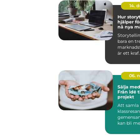
14. 
Hur storyt
hjälper fö
nå nya m
Storytelli
bara en t
marknadsf
är ett kraf..
06. 
Sälja med
Från idé ti
projekt
Att samla 
klassresan
gemensam
kan bli me
ekonomisk 