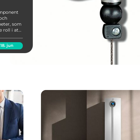
omponent
 och
eter, som
roll i att
 förbättra
ella.
18. jun