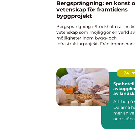
Bergsprängning: en konst 
vetenskap för framtidens
byggprojekt
Bergsprängning i Stockholm är en k
vetenskap som möjliggör en värld av
möjligheter inom bygg- och
infrastrukturprojekt. Från imponeran
till stabila brofundament, denna tekn
avgörand...
24. 
Spahotell
avkopplin
av landsk
Att bo på 
Dalarna h
mer än v
och sköna
behandlin
söker sig hi