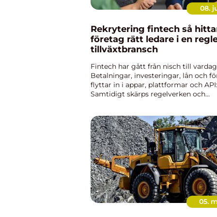
08. j
Rekrytering fintech så hittar
företag rätt ledare i en regl
tillväxtbransch
Fintech har gått från nisch till vardag
Betalningar, investeringar, lån och f
flyttar in i appar, plattformar och API:
Samtidigt skärps regelverken och
konkurrensen om erfarna ledare ökar.
verkligheten blir rekrytering fintech e
05. 