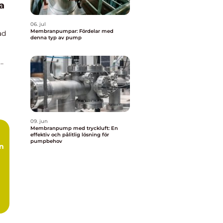
a
06. jul
Membranpumpar: Fördelar med
ad
denna typ av pump
09. jun
Membranpump med tryckluft: En
effektiv och pålitlig lösning för
pumpbehov
in