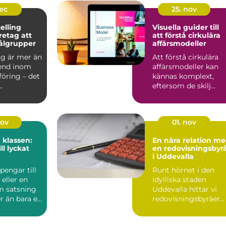
dec
25. nov
elling
Visuella guider till
retag att
att förstå cirkulära
ålgrupper
affärsmodeller
ng är mer än
Att förstå cirkulära
rend inom
affärsmodeller kan
öring – det
kännas komplext,
.
eftersom de skilj...
nov
01. nov
 klassen:
En nära relation m
ll lyckat
en redovisningsbyr
i Uddevalla
pengar till
Runt hörnet i den
 eller en
idylliska staden
 satsning
Uddevalla hittar vi
r än bara en
redovisningsbyråer
in...
som erbjuder pe...