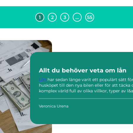
1
2
3
…
55
Allt du behöver veta om lån
Lån
har sedan länge varit ett populärt sätt för 
husköpet till den nya bilen eller för att täcka
komplex värld full av olika villkor, typer av l&ar
Veronica Urena