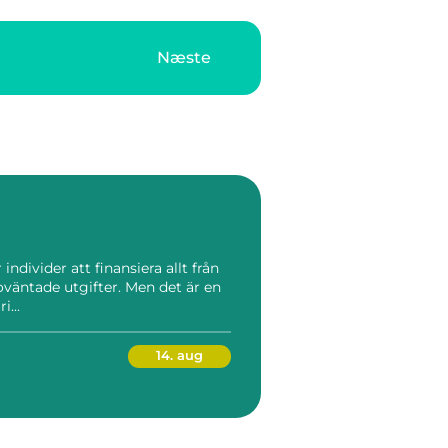
Næste
individer att finansiera allt från
 oväntade utgifter. Men det är en
i...
14. aug