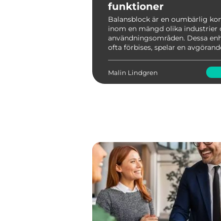
funktioner
Balansblock är en oumbärlig k
inom en mängd olika industrier
användningsområden. Dessa enh
ofta förbises, spelar en avgörande 
effektivisera arbetsstationer och
ergonomin för många profession
Malin Lindgren
Genom att ko...