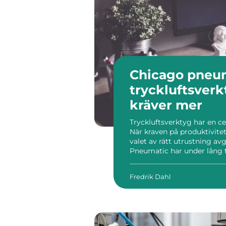
Chicago pneu
tryckluftsverk
kräver mer
Tryckluftsverktyg har en ce
När kraven på produktivitet
valet av rätt utrustning a
Pneumatic har under lång ti
för företag som behöver ro
verktyg i tuffa miljöer. Med 
Fredrik Dahl