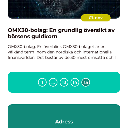
01. nov
OMX30-bolag: En grundlig översikt av
börsens guldkorn
OMX30-bolag: En överblick OMX30-bolaget är en
välkänd term inom den nordiska och internationella
finansvärlden. Det består av de 30 mest omsatta och l...
1
…
13
14
15
Adress