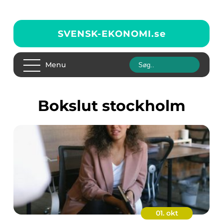
SVENSK-EKONOMI.
se
Menu
bokslut stockholm
01. okt